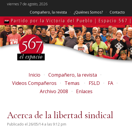
viernes 7 de agosto, 2026
Compañero, la revista
¿Quiénes Somos?
Contacto
Inicio
Compañero, la revista
Videos Compañeros
Temas
FSLD
FA
Archivo 2008
Enlaces
Acerca de la libertad sindical
Publicado el 26/05/14 a las 9:12 pm