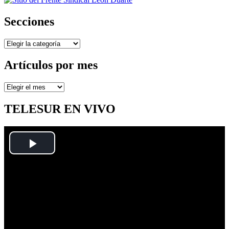
Secciones
Secciones
Artículos por mes
Artículos
por
mes
TELESUR EN VIVO