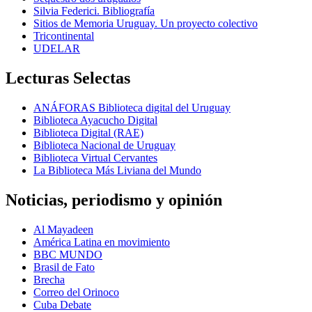
Silvia Federici. Bibliografía
Sitios de Memoria Uruguay. Un proyecto colectivo
Tricontinental
UDELAR
Lecturas Selectas
ANÁFORAS Biblioteca digital del Uruguay
Biblioteca Ayacucho Digital
Biblioteca Digital (RAE)
Biblioteca Nacional de Uruguay
Biblioteca Virtual Cervantes
La Biblioteca Más Liviana del Mundo
Noticias, periodismo y opinión
Al Mayadeen
América Latina en movimiento
BBC MUNDO
Brasil de Fato
Brecha
Correo del Orinoco
Cuba Debate