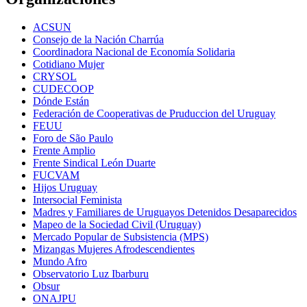
ACSUN
Consejo de la Nación Charrúa
Coordinadora Nacional de Economía Solidaria
Cotidiano Mujer
CRYSOL
CUDECOOP
Dónde Están
Federación de Cooperativas de Pruduccion del Uruguay
FEUU
Foro de São Paulo
Frente Amplio
Frente Sindical León Duarte
FUCVAM
Hijos Uruguay
Intersocial Feminista
Madres y Familiares de Uruguayos Detenidos Desaparecidos
Mapeo de la Sociedad Civil (Uruguay)
Mercado Popular de Subsistencia (MPS)
Mizangas Mujeres Afrodescendientes
Mundo Afro
Observatorio Luz Ibarburu
Obsur
ONAJPU