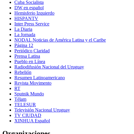
Cuba Socialista
DW en español
Hemisferio Izquierdo
HISPANTV
Inter Press Service
La Diaria
La Jornada
NODAL Noticias de América Latina y el Caribe
Página 12
Periódico Claridad
Prensa Latina
Pueblo en Línea
Radiodifusión Nacional del Uruguay
Rebelión
Resumen Latinoamericano
Revista Movimento
RT
Sputnik Mundo
Télam
TELESUR
Televisión Nacional Uruguay
TV CIUDAD
XINHUA Español
Organizaciones