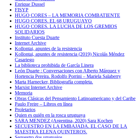
Enrique Dussel
FISYP
HUGO CORES – LA MEMORIA COMBATIENTE
HUGO CORES. EL 68 URUGUAYO
HUGO CORES. LA LUCHA DE LOS GREMIOS
SOLIDARIOS
Instituto Cuesta Duarte
Internet Archive
Kollontai, apuntes de la resistencia
Kollontai, apuntes de resistencia (2019) Nicolás Méndez
Casariego
La biblioteca prohibida de García Linera
León Duarte : Conversaciones con Alberto Márquez y
Hortencia Pereira. Rodolfo Porrini – Mariela Salaberry
Marta Harnecker, Bibliografía completa.
Marxist Internet Archive
Memoria
Obras Clásicas del Pensamiento Latinoamericano y del Caribe
Paulo Freire – Libros en línea
Proletarios
Quien es quién en la rosca uruguaya
SARA MENDEZ (Argentina, 2020) Sara Kochen
SECUESTRO EN LA EMBAJADA. EL CASO DE LA
MAESTRA ELENA QUINTEROS.
Sequestro dos uruguaios