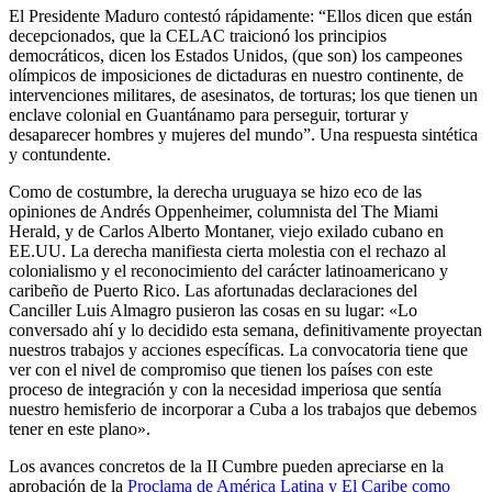
El Presidente Maduro contestó rápidamente: “Ellos dicen que están
decepcionados, que la CELAC traicionó los principios
democráticos, dicen los Estados Unidos, (que son) los campeones
olímpicos de imposiciones de dictaduras en nuestro continente, de
intervenciones militares, de asesinatos, de torturas; los que tienen un
enclave colonial en Guantánamo para perseguir, torturar y
desaparecer hombres y mujeres del mundo”. Una respuesta sintética
y contundente.
Como de costumbre, la derecha uruguaya se hizo eco de las
opiniones de Andrés Oppenheimer, columnista del The Miami
Herald, y de Carlos Alberto Montaner, viejo exilado cubano en
EE.UU. La derecha manifiesta cierta molestia con el rechazo al
colonialismo y el reconocimiento del carácter latinoamericano y
caribeño de Puerto Rico. Las afortunadas declaraciones del
Canciller Luis Almagro pusieron las cosas en su lugar: «Lo
conversado ahí y lo decidido esta semana, definitivamente proyectan
nuestros trabajos y acciones específicas. La convocatoria tiene que
ver con el nivel de compromiso que tienen los países con este
proceso de integración y con la necesidad imperiosa que sentía
nuestro hemisferio de incorporar a Cuba a los trabajos que debemos
tener en este plano».
Los avances concretos de la II Cumbre pueden apreciarse en la
aprobación de la
Proclama de América Latina y El Caribe como