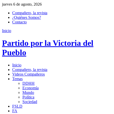
jueves 6 de agosto, 2026
Compañero, la revista
¿Quiénes Somos?
Contacto
Inicio
Partido por la Victoria del
Pueblo
Inicio
Compañero, la revista
Videos Compañeros
Temas
DDHH
Economía
Mundo
Política
Sociedad
FSLD
FA