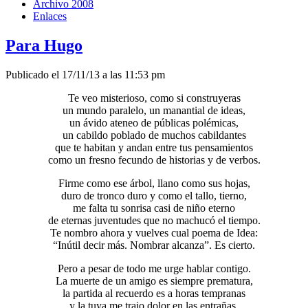
Archivo 2008
Enlaces
Para Hugo
Publicado el 17/11/13 a las 11:53 pm
Te veo misterioso, como si construyeras
un mundo paralelo, un manantial de ideas,
un ávido ateneo de públicas polémicas,
un cabildo poblado de muchos cabildantes
que te habitan y andan entre tus pensamientos
como un fresno fecundo de historias y de verbos.
Firme como ese árbol, llano como sus hojas,
duro de tronco duro y como el tallo, tierno,
me falta tu sonrisa casi de niño eterno
de eternas juventudes que no machucó el tiempo.
Te nombro ahora y vuelves cual poema de Idea:
“Inútil decir más. Nombrar alcanza”. Es cierto.
Pero a pesar de todo me urge hablar contigo.
La muerte de un amigo es siempre prematura,
la partida al recuerdo es a horas tempranas
y la tuya me trajo dolor en las entrañas,