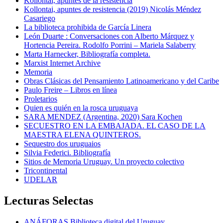
Kollontai, apuntes de la resistencia
Kollontai, apuntes de resistencia (2019) Nicolás Méndez
Casariego
La biblioteca prohibida de García Linera
León Duarte : Conversaciones con Alberto Márquez y
Hortencia Pereira. Rodolfo Porrini – Mariela Salaberry
Marta Harnecker, Bibliografía completa.
Marxist Internet Archive
Memoria
Obras Clásicas del Pensamiento Latinoamericano y del Caribe
Paulo Freire – Libros en línea
Proletarios
Quien es quién en la rosca uruguaya
SARA MENDEZ (Argentina, 2020) Sara Kochen
SECUESTRO EN LA EMBAJADA. EL CASO DE LA
MAESTRA ELENA QUINTEROS.
Sequestro dos uruguaios
Silvia Federici. Bibliografía
Sitios de Memoria Uruguay. Un proyecto colectivo
Tricontinental
UDELAR
Lecturas Selectas
ANÁFORAS Biblioteca digital del Uruguay