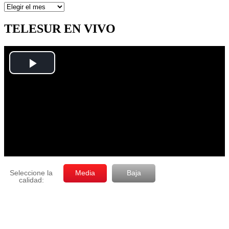
Artículos
por
mes
TELESUR EN VIVO