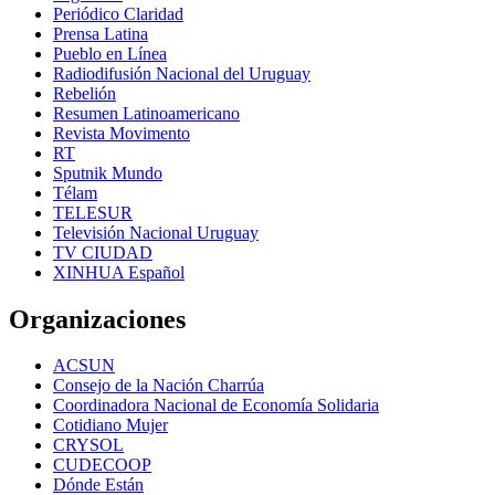
Periódico Claridad
Prensa Latina
Pueblo en Línea
Radiodifusión Nacional del Uruguay
Rebelión
Resumen Latinoamericano
Revista Movimento
RT
Sputnik Mundo
Télam
TELESUR
Televisión Nacional Uruguay
TV CIUDAD
XINHUA Español
Organizaciones
ACSUN
Consejo de la Nación Charrúa
Coordinadora Nacional de Economía Solidaria
Cotidiano Mujer
CRYSOL
CUDECOOP
Dónde Están