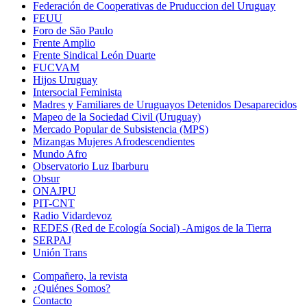
Federación de Cooperativas de Pruduccion del Uruguay
FEUU
Foro de São Paulo
Frente Amplio
Frente Sindical León Duarte
FUCVAM
Hijos Uruguay
Intersocial Feminista
Madres y Familiares de Uruguayos Detenidos Desaparecidos
Mapeo de la Sociedad Civil (Uruguay)
Mercado Popular de Subsistencia (MPS)
Mizangas Mujeres Afrodescendientes
Mundo Afro
Observatorio Luz Ibarburu
Obsur
ONAJPU
PIT-CNT
Radio Vidardevoz
REDES (Red de Ecología Social) -Amigos de la Tierra
SERPAJ
Unión Trans
Compañero, la revista
¿Quiénes Somos?
Contacto