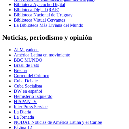
Biblioteca Ayacucho Digital
Biblioteca Digital (RAE)
Biblioteca Nacional de Uruguay
Biblioteca Virtual Cervantes
La Biblioteca Más Liviana del Mundo
Noticias, periodismo y opinión
Al Mayadeen
América Latina en movimiento
BBC MUNDO
Brasil de Fato
Brecha
Correo del Orinoco
Cuba Debate
Cuba Socialista
DW en español
Hemisferio Izquierdo
HISPANTV
Inter Press Service
La Diaria
La Jornada
NODAL Noticias de América Latina y el Caribe
Página 12