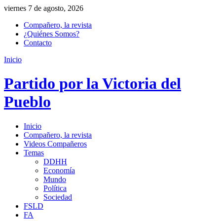
viernes 7 de agosto, 2026
Compañero, la revista
¿Quiénes Somos?
Contacto
Inicio
Partido por la Victoria del
Pueblo
Inicio
Compañero, la revista
Videos Compañeros
Temas
DDHH
Economía
Mundo
Política
Sociedad
FSLD
FA