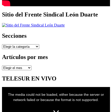
Sitio del Frente Sindical León Duarte
Secciones
Secciones
Artículos por mes
Artículos
por
mes
TELESUR EN VIVO