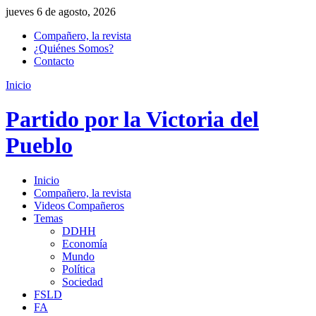
jueves 6 de agosto, 2026
Compañero, la revista
¿Quiénes Somos?
Contacto
Inicio
Partido por la Victoria del
Pueblo
Inicio
Compañero, la revista
Videos Compañeros
Temas
DDHH
Economía
Mundo
Política
Sociedad
FSLD
FA