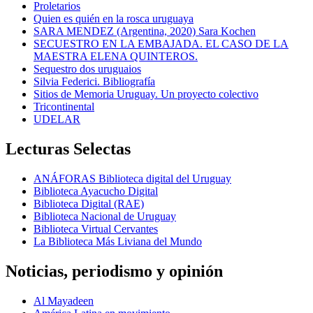
Proletarios
Quien es quién en la rosca uruguaya
SARA MENDEZ (Argentina, 2020) Sara Kochen
SECUESTRO EN LA EMBAJADA. EL CASO DE LA
MAESTRA ELENA QUINTEROS.
Sequestro dos uruguaios
Silvia Federici. Bibliografía
Sitios de Memoria Uruguay. Un proyecto colectivo
Tricontinental
UDELAR
Lecturas Selectas
ANÁFORAS Biblioteca digital del Uruguay
Biblioteca Ayacucho Digital
Biblioteca Digital (RAE)
Biblioteca Nacional de Uruguay
Biblioteca Virtual Cervantes
La Biblioteca Más Liviana del Mundo
Noticias, periodismo y opinión
Al Mayadeen