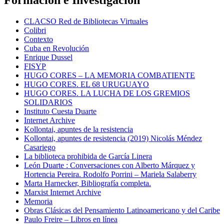
Formación e Investigación
CLACSO Red de Bibliotecas Virtuales
Colibri
Contexto
Cuba en Revolución
Enrique Dussel
FISYP
HUGO CORES – LA MEMORIA COMBATIENTE
HUGO CORES. EL 68 URUGUAYO
HUGO CORES. LA LUCHA DE LOS GREMIOS
SOLIDARIOS
Instituto Cuesta Duarte
Internet Archive
Kollontai, apuntes de la resistencia
Kollontai, apuntes de resistencia (2019) Nicolás Méndez
Casariego
La biblioteca prohibida de García Linera
León Duarte : Conversaciones con Alberto Márquez y
Hortencia Pereira. Rodolfo Porrini – Mariela Salaberry
Marta Harnecker, Bibliografía completa.
Marxist Internet Archive
Memoria
Obras Clásicas del Pensamiento Latinoamericano y del Caribe
Paulo Freire – Libros en línea