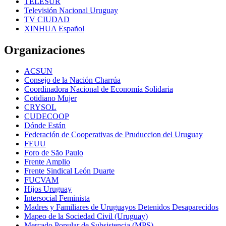
TELESUR
Televisión Nacional Uruguay
TV CIUDAD
XINHUA Español
Organizaciones
ACSUN
Consejo de la Nación Charrúa
Coordinadora Nacional de Economía Solidaria
Cotidiano Mujer
CRYSOL
CUDECOOP
Dónde Están
Federación de Cooperativas de Pruduccion del Uruguay
FEUU
Foro de São Paulo
Frente Amplio
Frente Sindical León Duarte
FUCVAM
Hijos Uruguay
Intersocial Feminista
Madres y Familiares de Uruguayos Detenidos Desaparecidos
Mapeo de la Sociedad Civil (Uruguay)
Mercado Popular de Subsistencia (MPS)