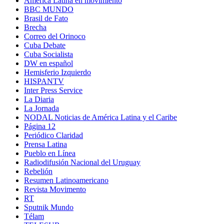
América Latina en movimiento
BBC MUNDO
Brasil de Fato
Brecha
Correo del Orinoco
Cuba Debate
Cuba Socialista
DW en español
Hemisferio Izquierdo
HISPANTV
Inter Press Service
La Diaria
La Jornada
NODAL Noticias de América Latina y el Caribe
Página 12
Periódico Claridad
Prensa Latina
Pueblo en Línea
Radiodifusión Nacional del Uruguay
Rebelión
Resumen Latinoamericano
Revista Movimento
RT
Sputnik Mundo
Télam