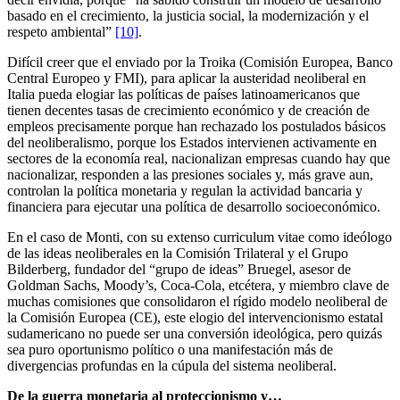
basado en el crecimiento, la justicia social, la modernización y el
respeto ambiental”
[10]
.
Difícil creer que el enviado por la Troika (Comisión Europea, Banco
Central Europeo y FMI), para aplicar la austeridad neoliberal en
Italia pueda elogiar las políticas de países latinoamericanos que
tienen decentes tasas de crecimiento económico y de creación de
empleos precisamente porque han rechazado los postulados básicos
del neoliberalismo, porque los Estados intervienen activamente en
sectores de la economía real, nacionalizan empresas cuando hay que
nacionalizar, responden a las presiones sociales y, más grave aun,
controlan la política monetaria y regulan la actividad bancaria y
financiera para ejecutar una política de desarrollo socioeconómico.
En el caso de Monti, con su extenso curriculum vitae como ideólogo
de las ideas neoliberales en la Comisión Trilateral y el Grupo
Bilderberg, fundador del “grupo de ideas” Bruegel, asesor de
Goldman Sachs, Moody’s, Coca-Cola, etcétera, y miembro clave de
muchas comisiones que consolidaron el rígido modelo neoliberal de
la Comisión Europea (CE), este elogio del intervencionismo estatal
sudamericano no puede ser una conversión ideológica, pero quizás
sea puro oportunismo político o una manifestación más de
divergencias profundas en la cúpula del sistema neoliberal.
De la guerra monetaria al proteccionismo y…