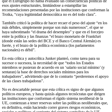
que el Eurogrupo no había evaluado las consecuencias políticas de
esos ajustes estructurales, limitándose a estampillar las
recomendaciones presentadas por las instituciones que conforman la
Troika, “cuya legitimidad democrática no es del todo clara”.
También criticó la política de hacer recaer el peso del ajuste “en los
más débiles, simplemente porque son más numerosos”, el que se
haya subestimado “el drama del desempleo” y que en el forcejeo
entre la política y las finanzas “el brazo monetario de Frankfurt
(donde están las sedes del BCE y el Banco Central Alemán) es
fuerte, y el brazo de la política económica (los parlamentos
nacionales) es débil”.
En esta crítica y autocrítica Junker planteó, como tarea para su
sucesor o sucesora, la necesidad de que “todos los Estados
miembros se pusieran de acuerdo en un ‘salario social mínimo’ (y
sentaran) la base de derechos sociales mínimos para los
trabajadores”, advirtiendo que de lo contrario “perderemos el apoyo
de las clases trabajadoras”.
No es descartable pensar que esta crítica es signo de que algunos
políticos europeos, y hasta quizás algunos tecnócratas que dirigen
las instituciones que conforman el rígido sistema neoliberal de la
UE, comienzan a tener reservas sobre las políticas neoliberales que,
en definitiva, están haciendo correr graves riesgos económicos,
sociales y políticos al conjunto del sistema capitalista de la UE.