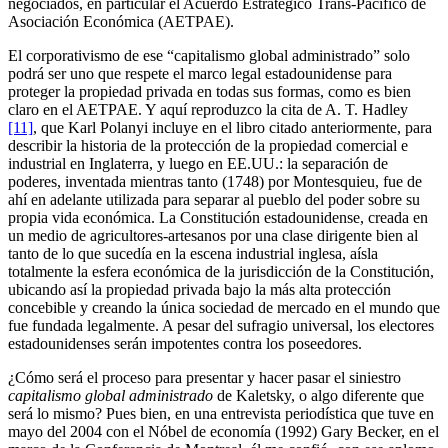
negociados, en particular el Acuerdo Estratégico Trans-Pacífico de
Asociación Económica (AETPAE).
El corporativismo de ese “capitalismo global administrado” solo
podrá ser uno que respete el marco legal estadounidense para
proteger la propiedad privada en todas sus formas, como es bien
claro en el AETPAE. Y aquí reproduzco la cita de A. T. Hadley
[11]
, que Karl Polanyi incluye en el libro citado anteriormente, para
describir la historia de la protección de la propiedad comercial e
industrial en Inglaterra, y luego en EE.UU.: la separación de
poderes, inventada mientras tanto (1748) por Montesquieu, fue de
ahí en adelante utilizada para separar al pueblo del poder sobre su
propia vida económica. La Constitución estadounidense, creada en
un medio de agricultores-artesanos por una clase dirigente bien al
tanto de lo que sucedía en la escena industrial inglesa, aísla
totalmente la esfera económica de la jurisdicción de la Constitución,
ubicando así la propiedad privada bajo la más alta protección
concebible y creando la única sociedad de mercado en el mundo que
fue fundada legalmente. A pesar del sufragio universal, los electores
estadounidenses serán impotentes contra los poseedores.
¿Cómo será el proceso para presentar y hacer pasar el siniestro
capitalismo global administrado
de Kaletsky, o algo diferente que
será lo mismo? Pues bien, en una entrevista periodística que tuve en
mayo del 2004 con el Nóbel de economía (1992) Gary Becker, en el