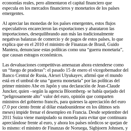
economías reales, pero alimentaron el capital financiero que
especula en los mercados financieros y monetarios de los países
emergentes.
Al apreciar las monedas de los países emergentes, estos flujos
especulativos encarecieron las exportaciones y abarataron las
importaciones, desequilibrando aun más las tradicionalmente
negativas balanzas de comercio y de pagos de estos países, lo que
explica que en el 2010 el ministro de Finanzas de Brasil, Guido
Mantera, denunciase estas políticas como una “guerra monetaria”,
que causan estragos económicos.
Las devaluaciones competitivas amenazan ahora extenderse como
un “fuego de praderas”: el pasado 15 de enero el vicegobernador del
Banco Central de Rusia, Alexei Ulyukayev, afirmó que el mundo
está en el umbral de una “guerra monetaria” por las políticas del
primer ministro Abe en Japón y una declaración de Jean-Claude
Juncker, quien –según la agencia Bloomberg- se había quejado del
“peligrosamente alto” valor del euro, opinión que comparten
ministros del gobierno francés, para quienes la apreciación del euro
(7.0 por ciento frente al dólar estadounidense en los últimos seis
meses) impide frenar el desempleo en Francia. Desde septiembre del
2011 Suiza viene manipulado su moneda para evitar que continuara
apreciándose frente al euro, y ahora los países nórdicos se quejan de
lo mismo: el ministro de Finanzas de Noruega, Sigbjoern Johnsen, y