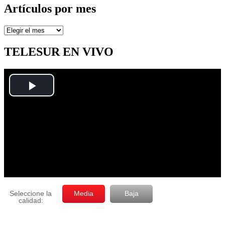
Artículos por mes
Artículos
por
mes
TELESUR EN VIVO