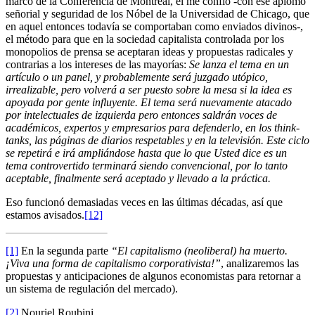
marco de la Conferencia de Montreal, él me confió -con ese aplomo
señorial y seguridad de los Nóbel de la Universidad de Chicago, que
en aquel entonces todavía se comportaban como enviados divinos-,
el método para que en la sociedad capitalista controlada por los
monopolios de prensa se aceptaran ideas y propuestas radicales y
contrarias a los intereses de las mayorías:
Se lanza el tema en un
artículo o un panel, y probablemente será juzgado utópico,
irrealizable, pero volverá a ser puesto sobre la mesa si la idea es
apoyada por gente influyente. El tema será nuevamente atacado
por intelectuales de izquierda pero entonces saldrán voces de
académicos, expertos y empresarios para defenderlo, en los think-
tanks, las páginas de diarios respetables y en la televisión. Este ciclo
se repetirá e irá ampliándose hasta que lo que Usted dice es un
tema controvertido terminará siendo convencional, por lo tanto
aceptable, finalmente será aceptado y llevado a la práctica.
Eso funcionó demasiadas veces en las últimas décadas, así que
estamos avisados.
[12]
[1]
En la segunda parte
“El capitalismo (neoliberal) ha muerto.
¡Viva una forma de capitalismo corporativista!”
, analizaremos las
propuestas y anticipaciones de algunos economistas para retornar a
un sistema de regulación del mercado).
[2]
Nouriel Roubini,