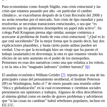
Para economistas como Joseph Stiglitz, esta crisis estructural y las
crisis que estamos pasando por alto –en particular el cambio
climático-, se exacerbaron después de la Gran Recesión del 2008 y
no serán resueltas por el mercado. Son crisis de tipo mundial y para
resolverlas se necesitan transiciones estructurales, o sea que “es
necesario que los gobiernos desempeñen un papel más activo”. Su
colega Paúl Krugman piensa algo similar, aunque comienza a
acercarse al problema de fondo de esta crisis estructural: “¿Qué es lo
que está sucediendo? De la mejor forma que lo puedo decir, hay dos
explicaciones plausibles, y hasta cierto punto ambas pueden ser
verdad. Una es que la tecnología hizo un viraje que ha puesto el
trabajo (asalariado) en desventaja; la otra es que estamos viendo los
efectos de un neto aumento en el poder de los monopolios.
Pensemos en esas dos narrativas como una que enfatiza a los robots,
y en la otra a los “magnates ladrones” (robber barons)”
[6]
El analista económico William Greider
[7]
reporta que en una de las
principales cunas del pensamiento neoliberal, el Institute Peterson
(IP) en Washington, hubo el 7 de enero pasado una reunión sobre
“ética y globalización” en la cual economistas y cientistas sociales
presentaron sus opiniones y trabajos. Algunos de ellos describieron
al sistema global como en medio de graves problemas y advirtieron
que “si las cosas no cambian” habrá rebeliones populares, incluso en
EE.UU.