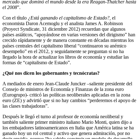
mercado que dominó el mundo desde la era Reagan-Thatcher hasta
el 2008
”.
Con el título
¿Está ganando el capitalismo de Estado?,
el
economista Daron Acemoglu y el analista James A. Robinson
(Proyect Syndicate, 31 diciembre 2012) recuerdan que algunos
países asiáticos, “apoyándose en varias versiones del dirigismo” han
crecido rápidamente y de manera constante en décadas mientras los
países centrales del capitalismo liberal “continuaron su anémico
desempeño” en el 2012, y seguidamente se preguntan si no ha
llegado la hora de actualizar los libros de economía y estudiar las
formas de “capitalismo de Estado”.
¿Qué nos dicen los gobernantes y tecnócratas?
A mediados de enero Jean-Claude Juncker –saliente presidente del
Consejo de ministros de Economía y Finanzas de la zona euro
(Eurogrupo)- criticó las políticas neoliberales aplicadas en la zona
euro (ZE) y advirtió que si no hay cambios “perderemos el apoyo de
las clases trabajadoras”.
Después le llegó el turno al profesor de economía neoliberal y
también saliente primer ministro italiano Mario Monti, quien dijo a
los embajadores latinoamericanos en Italia que América latina se ha
ganado hoy un rol central y activo que genera admiración, por no
decir envidia, porque “ha sabido construir un modelo de desarrollo