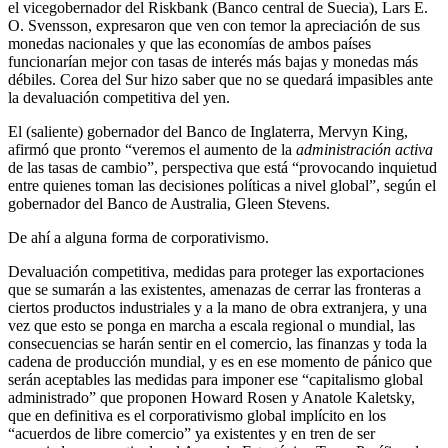
el vicegobernador del Riskbank (Banco central de Suecia), Lars E.
O. Svensson, expresaron que ven con temor la apreciación de sus
monedas nacionales y que las economías de ambos países
funcionarían mejor con tasas de interés más bajas y monedas más
débiles. Corea del Sur hizo saber que no se quedará impasibles ante
la devaluación competitiva del yen.
El (saliente) gobernador del Banco de Inglaterra, Mervyn King,
afirmó que pronto “veremos el aumento de la
administración activa
de las tasas de cambio”, perspectiva que está “provocando inquietud
entre quienes toman las decisiones políticas a nivel global”, según el
gobernador del Banco de Australia, Gleen Stevens.
De ahí a alguna forma de corporativismo.
Devaluación competitiva, medidas para proteger las exportaciones
que se sumarán a las existentes, amenazas de cerrar las fronteras a
ciertos productos industriales y a la mano de obra extranjera, y una
vez que esto se ponga en marcha a escala regional o mundial, las
consecuencias se harán sentir en el comercio, las finanzas y toda la
cadena de producción mundial, y es en ese momento de pánico que
serán aceptables las medidas para imponer ese “capitalismo global
administrado” que proponen Howard Rosen y Anatole Kaletsky,
que en definitiva es el corporativismo global implícito en los
“acuerdos de libre comercio” ya existentes y en tren de ser