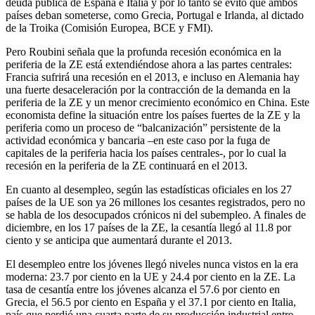
deuda pública de España e Italia y por lo tanto se evitó que ambos
países deban someterse, como Grecia, Portugal e Irlanda, al dictado
de la Troika (Comisión Europea, BCE y FMI).
Pero Roubini señala que la profunda recesión económica en la
periferia de la ZE está extendiéndose ahora a las partes centrales:
Francia sufrirá una recesión en el 2013, e incluso en Alemania hay
una fuerte desaceleración por la contracción de la demanda en la
periferia de la ZE y un menor crecimiento económico en China. Este
economista define la situación entre los países fuertes de la ZE y la
periferia como un proceso de “balcanización” persistente de la
actividad económica y bancaria –en este caso por la fuga de
capitales de la periferia hacia los países centrales-, por lo cual la
recesión en la periferia de la ZE continuará en el 2013.
En cuanto al desempleo, según las estadísticas oficiales en los 27
países de la UE son ya 26 millones los cesantes registrados, pero no
se habla de los desocupados crónicos ni del subempleo. A finales de
diciembre, en los 17 países de la ZE, la cesantía llegó al 11.8 por
ciento y se anticipa que aumentará durante el 2013.
El desempleo entre los jóvenes llegó niveles nunca vistos en la era
moderna: 23.7 por ciento en la UE y 24.4 por ciento en la ZE. La
tasa de cesantía entre los jóvenes alcanza el 57.6 por ciento en
Grecia, el 56.5 por ciento en España y el 37.1 por ciento en Italia,
país que perdió una cuarta parte de su producción industrial entre