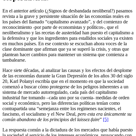
En el anterior artículo (¿Signos de desbandada neoliberal?) pasamos
revista a la grave y persistente situación de las economías reales en
los países del llamado “capitalismo avanzado”, y del comienzo de
reconocimiento -por parte de economistas y políticos-, que el
neoliberalismo y las recetas de austeridad han puesto el capitalismo a
la defensiva y que los ingredientes para estallidos sociales ya existen
en muchos países. En ese contexto se escuchan ahora voces de la
clase dominante que afirman que ya se superó la crisis, y otras que
plantean hacer cambios para mantener un sistema que comienza a
tambalearse.
Hace siete décadas, al analizar las causas y los efectos del desplome
de las economías durante la Gran Depresión de los años 30 del siglo
20, Karl Polanyi escribía que en el momento en que la sociedad
comenzó a buscar cómo protegerse de los peligros inherentes a un
sistema de mercado autorregulado, cada país del capitalismo
industrial fue tomando –cada uno por su cuenta- medidas de orden
social y económico, pero las diferencias políticas tenían como
contrapartida una “semejanza entre los regimenes nacientes, el
fascismo, el socialismo y el New Deal,
pero esta era únicamente su
común abandono de los principios del laissez-faire
”
[5]
La respuesta común a la dictadura de los mercados que había puesto
la sociedad al servicio de los intereses económicos, provocando con