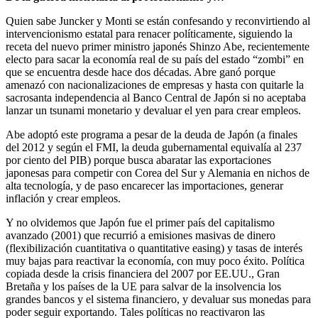
Quien sabe Juncker y Monti se están confesando y reconvirtiendo al
intervencionismo estatal para renacer políticamente, siguiendo la
receta del nuevo primer ministro japonés Shinzo Abe, recientemente
electo para sacar la economía real de su país del estado “zombi” en
que se encuentra desde hace dos décadas. Abre ganó porque
amenazó con nacionalizaciones de empresas y hasta con quitarle la
sacrosanta independencia al Banco Central de Japón si no aceptaba
lanzar un tsunami monetario y devaluar el yen para crear empleos.
Abe adoptó este programa a pesar de la deuda de Japón (a finales
del 2012 y según el FMI, la deuda gubernamental equivalía al 237
por ciento del PIB) porque busca abaratar las exportaciones
japonesas para competir con Corea del Sur y Alemania en nichos de
alta tecnología, y de paso encarecer las importaciones, generar
inflación y crear empleos.
Y no olvidemos que Japón fue el primer país del capitalismo
avanzado (2001) que recurrió a emisiones masivas de dinero
(flexibilización cuantitativa o quantitative easing) y tasas de interés
muy bajas para reactivar la economía, con muy poco éxito. Política
copiada desde la crisis financiera del 2007 por EE.UU., Gran
Bretaña y los países de la UE para salvar de la insolvencia los
grandes bancos y el sistema financiero, y devaluar sus monedas para
poder seguir exportando. Tales políticas no reactivaron las