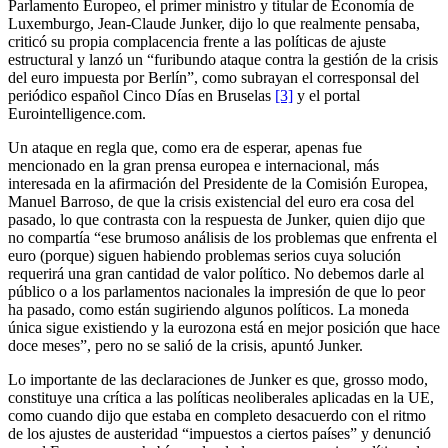
Parlamento Europeo, el primer ministro y titular de Economía de
Luxemburgo, Jean-Claude Junker, dijo lo que realmente pensaba,
criticó su propia complacencia frente a las políticas de ajuste
estructural y lanzó un “furibundo ataque contra la gestión de la crisis
del euro impuesta por Berlín”, como subrayan el corresponsal del
periódico español Cinco Días en Bruselas
[3]
y el portal
Eurointelligence.com.
Un ataque en regla que, como era de esperar, apenas fue
mencionado en la gran prensa europea e internacional, más
interesada en la afirmación del Presidente de la Comisión Europea,
Manuel Barroso, de que la crisis existencial del euro era cosa del
pasado, lo que contrasta con la respuesta de Junker, quien dijo que
no compartía “ese brumoso análisis de los problemas que enfrenta el
euro (porque) siguen habiendo problemas serios cuya solución
requerirá una gran cantidad de valor político. No debemos darle al
público o a los parlamentos nacionales la impresión de que lo peor
ha pasado, como están sugiriendo algunos políticos. La moneda
única sigue existiendo y la eurozona está en mejor posición que hace
doce meses”, pero no se salió de la crisis, apuntó Junker.
Lo importante de las declaraciones de Junker es que, grosso modo,
constituye una crítica a las políticas neoliberales aplicadas en la UE,
como cuando dijo que estaba en completo desacuerdo con el ritmo
de los ajustes de austeridad “impuestos a ciertos países” y denunció