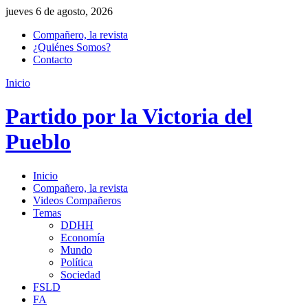
jueves 6 de agosto, 2026
Compañero, la revista
¿Quiénes Somos?
Contacto
Inicio
Partido por la Victoria del
Pueblo
Inicio
Compañero, la revista
Videos Compañeros
Temas
DDHH
Economía
Mundo
Política
Sociedad
FSLD
FA