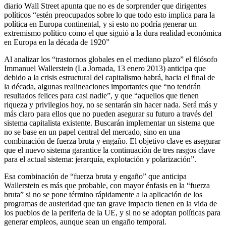
diario Wall Street apunta que no es de sorprender que dirigentes
políticos “estén preocupados sobre lo que todo esto implica para la
política en Europa continental, y si esto no podría generar un
extremismo político como el que siguió a la dura realidad económica
en Europa en la década de 1920”
Al analizar los “trastornos globales en el mediano plazo” el filósofo
Immanuel Wallerstein (La Jornada, 13 enero 2013) anticipa que
debido a la crisis estructural del capitalismo habrá, hacia el final de
la década, algunas realineaciones importantes que “no tendrán
resultados felices para casi nadie”, y que “aquellos que tienen
riqueza y privilegios hoy, no se sentarán sin hacer nada. Será más y
más claro para ellos que no pueden asegurar su futuro a través del
sistema capitalista existente. Buscarán implementar un sistema que
no se base en un papel central del mercado, sino en una
combinación de fuerza bruta y engaño. El objetivo clave es asegurar
que el nuevo sistema garantice la continuación de tres rasgos clave
para el actual sistema: jerarquía, explotación y polarización”.
Esa combinación de “fuerza bruta y engaño” que anticipa
Wallerstein es más que probable, con mayor énfasis en la “fuerza
bruta” si no se pone término rápidamente a la aplicación de los
programas de austeridad que tan grave impacto tienen en la vida de
los pueblos de la periferia de la UE, y si no se adoptan políticas para
generar empleos, aunque sean un engaño temporal.