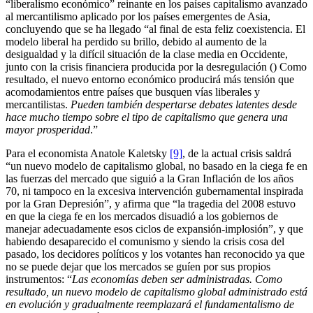
“liberalismo económico” reinante en los países capitalismo avanzado
al mercantilismo aplicado por los países emergentes de Asia,
concluyendo que se ha llegado “al final de esta feliz coexistencia. El
modelo liberal ha perdido su brillo, debido al aumento de la
desigualdad y la difícil situación de la clase media en Occidente,
junto con la crisis financiera producida por la desregulación () Como
resultado, el nuevo entorno económico producirá más tensión que
acomodamientos entre países que busquen vías liberales y
mercantilistas.
Pueden también despertarse debates latentes desde
hace mucho tiempo sobre el tipo de capitalismo que genera una
mayor prosperidad
.”
Para el economista Anatole Kaletsky
[9]
, de la actual crisis saldrá
“un nuevo modelo de capitalismo global, no basado en la ciega fe en
las fuerzas del mercado que siguió a la Gran Inflación de los años
70, ni tampoco en la excesiva intervención gubernamental inspirada
por la Gran Depresión”, y afirma que “la tragedia del 2008 estuvo
en que la ciega fe en los mercados disuadió a los gobiernos de
manejar adecuadamente esos ciclos de expansión-implosión”, y que
habiendo desaparecido el comunismo y siendo la crisis cosa del
pasado, los decidores políticos y los votantes han reconocido ya que
no se puede dejar que los mercados se guíen por sus propios
instrumentos: “
Las economías deben ser administradas. Como
resultado, un nuevo modelo de capitalismo global administrado está
en evolución y gradualmente reemplazará el fundamentalismo de