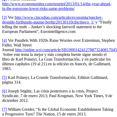
http://www.economonitor.com/nouriel/2013/01/14/the-year-ahead-
in-the-eurozone-lower-risks-same-problems/
[3]
Ver
http://www.cincodias.com/articulo/economia/juncker-
despide-furibundo-ataque-berlin/20130110cdscdseco_1/
y “Finally
telling the truth – Junker’s shocking farewell statement to the
European Parliament”, Eurointelligence,com
[4]
Ver Parallels With 1920s Raise Worries over Extremism, Stephen
Fidler, Wall Street
Journal
http://online.wsj.com/article/SB1000142412788732408170
Sobre este tema la mejor y más completa fuente sigue siendo el
libro de Karl Polanyi, La Gran Transformación, y en particular los
últimos capítulos (19 al 21) en la edición en francés, de Gallimard,
1983.
[5]
Karl Polanyi, La Grande Transformación, Edition Gallimard,
página 314.
[6]
Joseph Stiglitz, Las crisis posteriores a la crisis. Project
Syndicate, 7 de enero 2013; Paul Krugman, New York Times, 9 de
diciembre 2012.
[7]
William Greider, “Is the Global Economic Establishment Taking
a Progressive Turn? The Nation, 15 de enero 2013.