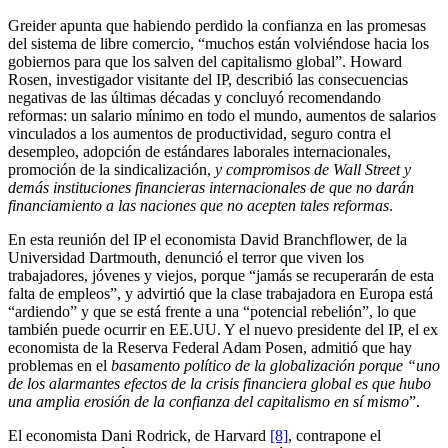
Greider apunta que habiendo perdido la confianza en las promesas
del sistema de libre comercio, “muchos están volviéndose hacia los
gobiernos para que los salven del capitalismo global”. Howard
Rosen, investigador visitante del IP, describió las consecuencias
negativas de las últimas décadas y concluyó recomendando
reformas: un salario mínimo en todo el mundo, aumentos de salarios
vinculados a los aumentos de productividad, seguro contra el
desempleo, adopción de estándares laborales internacionales,
promoción de la sindicalización,
y compromisos de Wall Street y
demás instituciones financieras internacionales de que no darán
financiamiento a las naciones que no acepten tales reformas
.
En esta reunión del IP el economista David Branchflower, de la
Universidad Dartmouth, denunció el terror que viven los
trabajadores, jóvenes y viejos, porque “jamás se recuperarán de esta
falta de empleos”, y advirtió que la clase trabajadora en Europa está
“ardiendo” y que se está frente a una “potencial rebelión”, lo que
también puede ocurrir en EE.UU. Y el nuevo presidente del IP, el ex
economista de la Reserva Federal Adam Posen, admitió que hay
problemas en el
basamento político de la globalización porque “uno
de los alarmantes efectos de la crisis financiera global es que hubo
una amplia erosión de la confianza del capitalismo en sí mismo
”.
El economista Dani Rodrick, de Harvard
[8]
, contrapone el