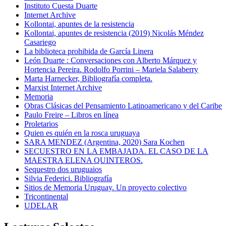
Instituto Cuesta Duarte
Internet Archive
Kollontai, apuntes de la resistencia
Kollontai, apuntes de resistencia (2019) Nicolás Méndez
Casariego
La biblioteca prohibida de García Linera
León Duarte : Conversaciones con Alberto Márquez y
Hortencia Pereira. Rodolfo Porrini – Mariela Salaberry
Marta Harnecker, Bibliografía completa.
Marxist Internet Archive
Memoria
Obras Clásicas del Pensamiento Latinoamericano y del Caribe
Paulo Freire – Libros en línea
Proletarios
Quien es quién en la rosca uruguaya
SARA MENDEZ (Argentina, 2020) Sara Kochen
SECUESTRO EN LA EMBAJADA. EL CASO DE LA
MAESTRA ELENA QUINTEROS.
Sequestro dos uruguaios
Silvia Federici. Bibliografía
Sitios de Memoria Uruguay. Un proyecto colectivo
Tricontinental
UDELAR