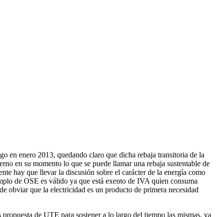
go en enero 2013, quedando claro que dicha rebaja transitoria de la
erno en su momento lo que se puede llamar una rebaja sustentable de
nte hay que llevar la discusión sobre el carácter de la energía como
jemplo de OSE es válido ya que está exento de IVA quien consuma
de obviar que la electricidad es un producto de primera necesidad
s propuesta de UTE para sostener a lo largo del tiempo las mismas, ya