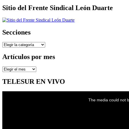
Sitio del Frente Sindical León Duarte
Secciones
Secciones
Artículos por mes
Artículos
por
mes
TELESUR EN VIVO