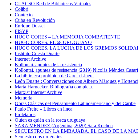
CLACSO Red de Bibliotecas Virtuales
Colibri
Contexto
Cuba en Revolución
Enrique Dussel
FISYP
HUGO CORES – LA MEMORIA COMBATIENTE
HUGO CORES. EL 68 URUGUAYO
HUGO CORES. LA LUCHA DE LOS GREMIOS SOLIDA
Instituto Cuesta Duarte
Internet Archive
Kollontai, apuntes de la resistencia
Kollontai, apuntes de resistencia (2019) Nicolás Méndez Casar
La biblioteca prohibida de García Linera
León Duarte : Conversaciones con Alberto Márquez y Hortencia
Marta Harnecker, Bibliografía completa.
Marxist Internet Archive
Memoria
Obras Clásicas del Pensamiento Latinoamericano y del Caribe
Paulo Freire – Libros en línea
Proletarios
Quien es quién en la rosca uruguaya
SARA MENDEZ (Argentina, 2020) Sara Kochen
SECUESTRO EN LA EMBAJADA. EL CASO DE LA MA
Sequestro dos uruguaios