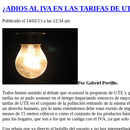
¿ADIOS AL IVA EN LAS TARIFAS DE U
Publicado el 14/02/13 a las 12:34 am
Por Gabriel Portillo.
Todos hemos asistido al debate que ocasionó la propuesta de UTE y que
tarifas no se pudo sostener en el tiempo impactando entonces de may
tarifas de UTE en el conjunto de la población retirando de la misma 
un derecho humano, por lo tanto entendemos debe estar exento de imp
menos de 15 metros cúbicos o como el conjunto de los productos básico
para los hogares, que son a los que se castiga con el IVA, ya que sol
Una rebaja que va directo al bolsillo del usuario y no hay intermedia