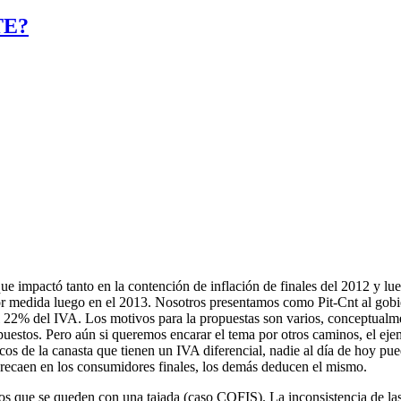
TE?
 impactó tanto en la contención de inflación de finales del 2012 y lue
or medida luego en el 2013. Nosotros presentamos como Pit-Cnt al gobi
el 22% del IVA.
Los motivos para la propuestas son varios, conceptualme
uestos. Pero aún si queremos encarar el tema por otros caminos, el e
s de la canasta que tienen un IVA diferencial, nadie al día de hoy pue
o recaen en los consumidores finales, los demás deducen el mismo.
rios que se queden con una tajada (caso COFIS). La inconsistencia de la