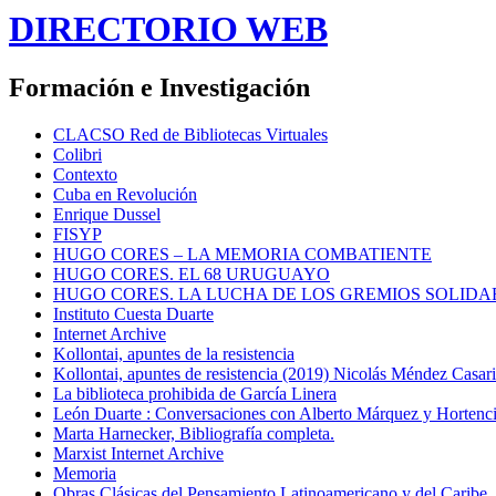
DIRECTORIO WEB
Formación e Investigación
CLACSO Red de Bibliotecas Virtuales
Colibri
Contexto
Cuba en Revolución
Enrique Dussel
FISYP
HUGO CORES – LA MEMORIA COMBATIENTE
HUGO CORES. EL 68 URUGUAYO
HUGO CORES. LA LUCHA DE LOS GREMIOS SOLIDA
Instituto Cuesta Duarte
Internet Archive
Kollontai, apuntes de la resistencia
Kollontai, apuntes de resistencia (2019) Nicolás Méndez Casar
La biblioteca prohibida de García Linera
León Duarte : Conversaciones con Alberto Márquez y Hortencia
Marta Harnecker, Bibliografía completa.
Marxist Internet Archive
Memoria
Obras Clásicas del Pensamiento Latinoamericano y del Caribe