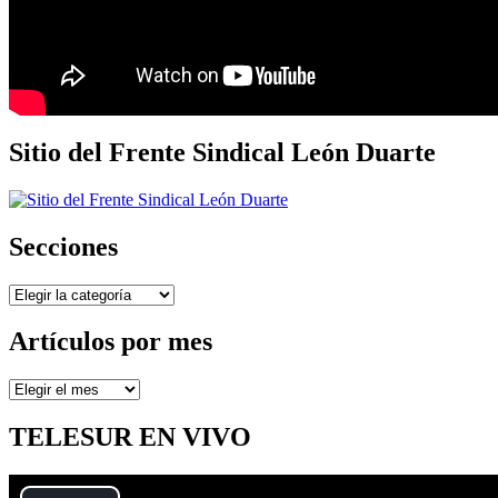
Sitio del Frente Sindical León Duarte
Secciones
Secciones
Artículos por mes
Artículos
por
mes
TELESUR EN VIVO