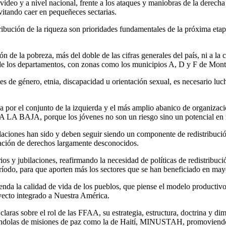
evideo y a nivel nacional, frente a los ataques y maniobras de la dere
evitando caer en pequeñeces sectarias.
tribución de la riqueza son prioridades fundamentales de la próxima et
ón de la pobreza, más del doble de las cifras generales del país, ni a l
o de los departamentos, con zonas como los municipios A, D y F de Mon
de género, etnia, discapacidad u orientación sexual, es necesario luchar
a por el conjunto de la izquierda y el más amplio abanico de organizaci
O A LA BAJA, porque los jóvenes no son un riesgo sino un potencial en 
bilaciones han sido y deben seguir siendo un componente de redistribució
eración de derechos largamente desconocidos.
rios y jubilaciones, reafirmando la
necesidad de políticas de redistribuc
eríodo, para que aporten más los sectores que se han beneficiado en ma
nda la calidad de vida de los pueblos, que piense el modelo productivo, l
oyecto integrado a Nuestra América.
laras sobre el rol de las FFAA, su estrategia, estructura, doctrina y d
irándolas de misiones de paz como la de Haití, MINUSTAH, promoviendo 