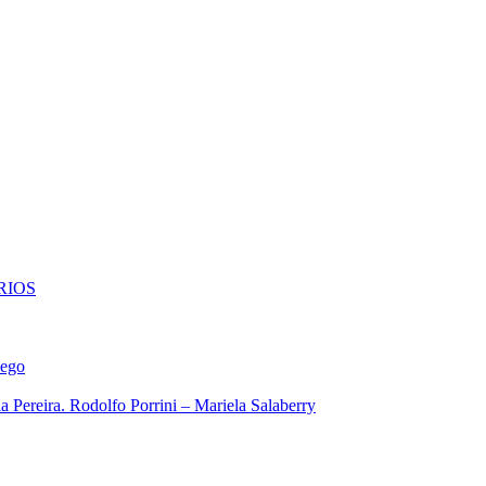
RIOS
iego
 Pereira. Rodolfo Porrini – Mariela Salaberry