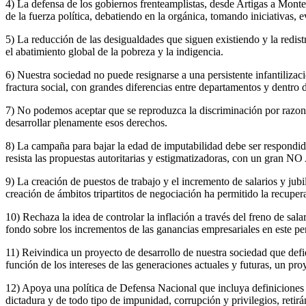
4) La defensa de los gobiernos frenteamplistas, desde Artigas a Mont
de la fuerza política, debatiendo en la orgánica, tomando iniciativas, 
5) La reducción de las desigualdades que siguen existiendo y la redis
el abatimiento global de la pobreza y la indigencia.
6) Nuestra sociedad no puede resignarse a una persistente infantilizaci
fractura social, con grandes diferencias entre departamentos y dentr
7) No podemos aceptar que se reproduzca la discriminación por razones 
desarrollar plenamente esos derechos.
8) La campaña para bajar la edad de imputabilidad debe ser respondid
resista las propuestas autoritarias y estigmatizadoras, con un gran N
9) La creación de puestos de trabajo y el incremento de salarios y ju
creación de ámbitos tripartitos de negociación ha permitido la recup
10) Rechaza la idea de controlar la inflación a través del freno de sala
fondo sobre los incrementos de las ganancias empresariales en este p
11) Reivindica un proyecto de desarrollo de nuestra sociedad que defie
función de los intereses de las generaciones actuales y futuras, un pr
12) Apoya una política de Defensa Nacional que incluya definiciones c
dictadura y de todo tipo de impunidad, corrupción y privilegios, ret