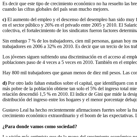
Es decir que este tipo de crecimiento económico no ha resuelto las brec
cuando las cifras globales del país sean mucho mejores.
c)
El aumento del empleo y el descenso del desempleo han sido muy fue
en el sector público y 26% en el privado entre 2005 y 2010. El Salari
colectiva, el fortalecimiento de los sindicatos fueron factores determi
Sin embargo 7 % de los trabajadores, cien mil personas, ganan hoy m
trabajadores en 2006 a 32% en 2010. Es decir que un tercio de los trab
Los jóvenes siguen sufriendo una discriminación en el acceso al emp
poblaciones paso de 4 veces a 5 veces en 2010. También en el empleo
Hay 800 mil trabajadores que ganan menos de diez mil pesos. Las cond
d)
Por otro lado faltan estudios sobre el capital, que identifiquen co
más pobre de la población obtiene tan solo el 5% del ingreso total mie
relación descendió 1,5 % en 2010. El índice de Gini que mide la des
distribución del ingreso entre los hogares y el menor porcentaje deba
Gustavo Leal ha hecho recientemente afirmaciones fuertes sobre la fra
crecimiento económico extraordinario y el boom de las expectativas. 
¿Para donde vamos como sociedad?
La visión más optimista que de la mano del crecimiento económico pers