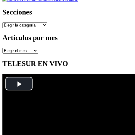
Secciones
Secciones
Artículos por mes
Artículos
por
mes
TELESUR EN VIVO