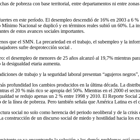
has de pobreza con base territorial, entre departamentos ni entre zonas d
rtes en este período. El desempleo descendió de 16% en 2003 a 6 % en 
o Mínimo Nacional se duplicó y en términos reales subió un 60%. La ins
nantes de estos avances sociales importantes.
enos que el SMN. La precariedad en el trabajo, el subempleo y la info
ajadores sufre desprotección social .
leo: el desempleo de menores de 25 años alcanzó al 19,7% mientras par
 la desigualdad etaria aumenta.
iciones de trabajo y la seguridad laboral presentan “agujeros negros”,
n más profundidad los cambios producidos en la última década. La distri
ntras el 20 % más rico se apropia del 50%. Mientras en el 2000 el secto
igualdad se redujo apenas un 2 % entre 1998 y 2010. El Reporte Social 
jo de la línea de pobreza. Pero también señala que América Latina es el
ctura social no solo como herencia del periodo neoliberal y de la cris
La construcción de un discurso social de miedo y hostilidad hacia los 
istente se va encontrando la solución a los demás problemas está cuest