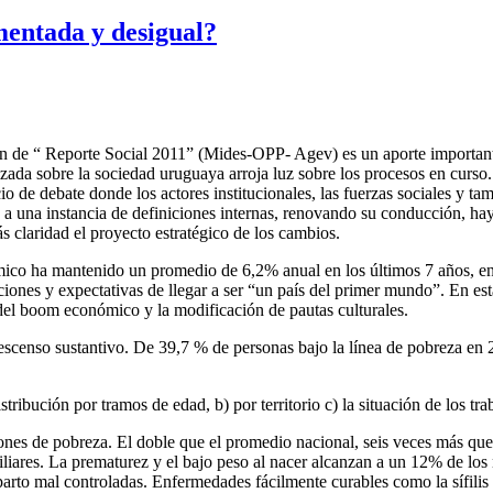
entada y desigual?
ón de “ Reporte Social 2011” (Mides-OPP- Agev) es un aporte important
zada sobre la sociedad uruguaya arroja luz sobre los procesos en curso.
io de debate donde los actores institucionales, las fuerzas sociales y 
a una instancia de definiciones internas, renovando su conducción, hay 
s claridad el proyecto estratégico de los cambios.
co ha mantenido un promedio de 6,2% anual en los últimos 7 años, en el
ciones y expectativas de llegar a ser “un país del primer mundo”. En es
el boom económico y la modificación de pautas culturales.
escenso sustantivo. De 39,7 % de personas bajo la línea de pobreza en 
stribución por tramos de edad, b) por territorio c) la situación de los t
es de pobreza. El doble que el promedio nacional, seis veces más que
iliares. La prematurez y el bajo peso al nacer alcanzan a un 12% de l
parto mal controladas. Enfermedades fácilmente curables como la sífilis 