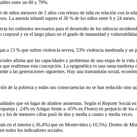
tables entre un 60 y 70%.
 de niños menores de 2 años con retraso de talla en relación con la edad
os. La anemia infantil supera el 30 % de los niños entre 6 y 24 meses.
cta los estímulos necesarios para el desarrollo de los niños/as incidiend
to corporal y en el largo plazo en el grado de inmunidad y vulnerabilid
legan a 13 % que sufren violencia severa, 53% violencia moderada y un 
ociales afirma que las capacidades y problemas de una etapa de la vida 
tos que reafirman esta concepción. La epigenética es una rama moderna d
smite a las generaciones siguientes. Hay una transmisión social, económ
ión de la pobreza y todas sus consecuencias no se han reducido sino qu
gualdades que en lugar de abatirse aumentan. Según el Reporte Social en
pareja ( -24% en Artigas frente a -65% en Flores) en perjuicio de los 
 y los de menores cifras pasó de dos y media a cuatro y media veces.
jo más en el interior (-36,4%) que en Montevideo (-10,5%). Dentro de Mo
en todos los indicadores sociales.