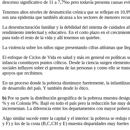
descenso significativo de 11 a 7,7%o pero todavía presenta causas evi
Tenemos altos niveles de desnutrición crónica que se reflejan en 10,9%
son una epidemia que también alcanza a los sectores de menores recurs
La desestructuración familiar y la debilidad del sistema de cuidados afe
rendimiento intelectual y educativo. En el corto plazo en el crecimien
para todo el resto de la vida y allí tenemos un quiebre.
La violencia sobre los niños sigue presentando cifras altísimas que l
El enfoque de Ciclos de Vida en salud y más en general en políticas s
infancia constituyen puntos críticos. Desde la ciencia surgen elemen
sociales influyen sobre el genoma de las personas y como ello se tran
apoyos que recibimos.
En un proceso donde la pobreza disminuye fuertemente, la infantilizac
de desarrollo del país. Y también desde lo ético.
b)
Por su parte la distribución geográfica de la pobreza muestra desi
% y en Colonia 9%. Bajó en todo el país pero la reducción fue muy des
incrementan. La diferencia entre los departamentos con mayor pobreza
Algo similar sucede entre la capital y el interior: la pobreza se redu
y F) y los de la costa (B,C,CH y E) muestra disparidades muy fuertes 