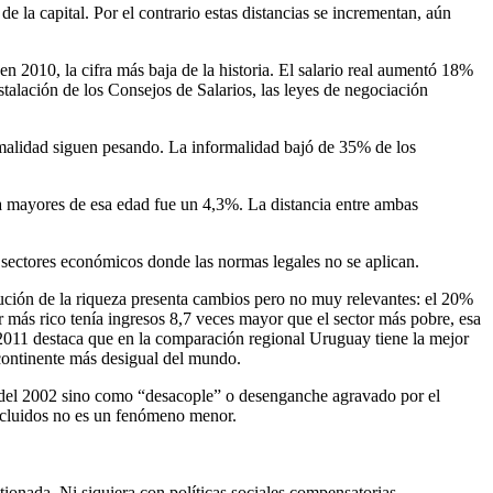
e la capital. Por el contrario estas distancias se incrementan, aún
2010, la cifra más baja de la historia. El salario real aumentó 18%
talación de los Consejos de Salarios, las leyes de negociación
rmalidad siguen pesando. La informalidad bajó de 35% de los
a mayores de esa edad fue un 4,3%. La distancia entre ambas
 sectores económicos donde las normas legales no se aplican.
bución de la riqueza presenta cambios pero no muy relevantes: el 20%
r más rico tenía ingresos 8,7 veces mayor que el sector más pobre, esa
2011 destaca que en la comparación regional Uruguay tiene la mejor
 continente más desigual del mundo.
is del 2002 sino como “desacople” o desenganche agravado por el
excluidos no es un fenómeno menor.
ionada. Ni siquiera con políticas sociales compensatorias.