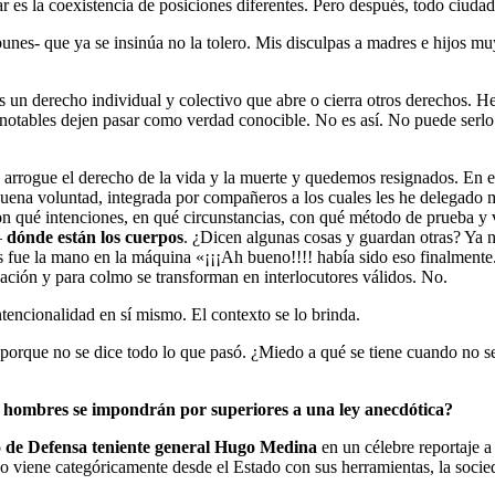
 es la coexistencia de posiciones diferentes. Pero después, todo ciudada
nes- que ya se insinúa no la tolero. Mis disculpas a madres e hijos muy
un derecho individual y colectivo que abre o cierra otros derechos. H
os notables dejen pasar como verdad conocible. No es así. No puede ser
rrogue el derecho de la vida y la muerte y quedemos resignados. En est
uena voluntad, integrada por compañeros a los cuales les he delegado m
n qué intenciones, en qué circunstancias, con qué método de prueba y 
–
dónde están los cuerpos
. ¿Dicen algunas cosas y guardan otras? Ya ni 
nos fue la mano en la máquina «¡¡¡Ah bueno!!!! había sido eso finalment
ación y para colmo se transforman en interlocutores válidos. No.
tencionalidad en sí mismo. El contexto se lo brinda.
orque no se dice todo lo que pasó. ¿Miedo a qué se tiene cuando no se 
os hombres se impondrán por superiores a una ley anecdótica?
ro de Defensa teniente general Hugo Medina
en un célebre reportaje a 
no viene categóricamente desde el Estado con sus herramientas, la soci