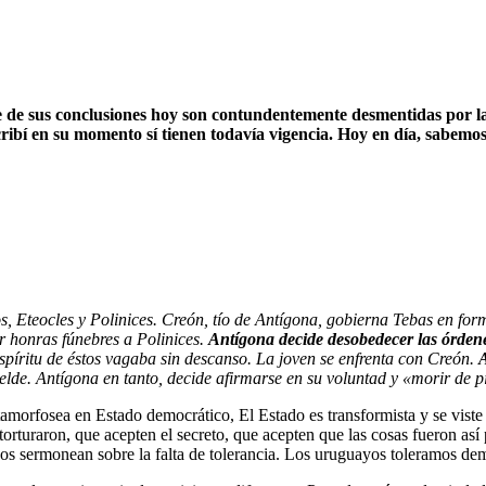
e sus conclusiones hoy son contundentemente desmentidas por la v
cribí en su momento sí tienen todavía vigencia. Hoy en día, sabem
Eteocles y Polinices. Creón, tío de Antígona, gobierna Tebas en forma a
 honras fúnebres a Polinices.
Antígona decide desobedecer las órden
 espíritu de éstos vagaba sin descanso. La joven se enfrenta con Creón.
A
elde. Antígona en tanto, decide afirmarse en su voluntad y «morir de 
metamorfosea en Estado democrático, El Estado es transformista y se vist
orturaron, que acepten el secreto, que acepten que las cosas fueron así 
os sermonean sobre la falta de tolerancia. Los uruguayos toleramos de