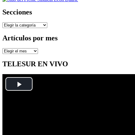
Secciones
Secciones
Artículos por mes
Artículos
por
mes
TELESUR EN VIVO