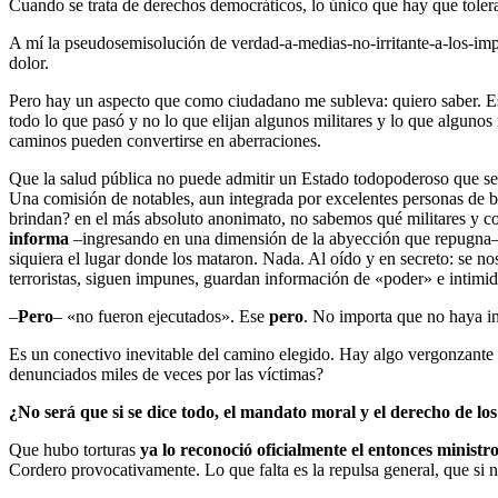
Cuando se trata de derechos democráticos, lo único que hay que tolerar
A mí la pseudosemisolución de verdad-a-medias-no-irritante-a-los-impu
dolor.
Pero hay un aspecto que como ciudadano me subleva: quiero saber. Es 
todo lo que pasó y no lo que elijan algunos militares y lo que algun
caminos pueden convertirse en aberraciones.
Que la salud pública no puede admitir un Estado todopoderoso que se a
Una comisión de notables, aun integrada por excelentes personas de b
brindan? en el más absoluto anonimato, no sabemos qué militares y co
informa
–ingresando en una dimensión de la abyección que repugna
siquiera el lugar donde los mataron. Nada. Al oído y en secreto: se 
terroristas, siguen impunes, guardan información de «poder» e intimid
–
Pero
– «no fueron ejecutados». Ese
pero
. No importa que no haya in
Es un conectivo inevitable del camino elegido. Hay algo vergonzante p
denunciados miles de veces por las víctimas?
¿No será que si se dice todo, el mandato moral y el derecho de l
Que hubo torturas
ya lo reconoció oficialmente el entonces minist
Cordero provocativamente. Lo que falta es la repulsa general, que si 