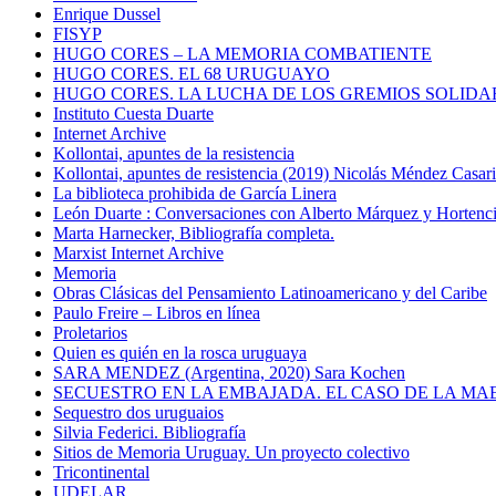
Enrique Dussel
FISYP
HUGO CORES – LA MEMORIA COMBATIENTE
HUGO CORES. EL 68 URUGUAYO
HUGO CORES. LA LUCHA DE LOS GREMIOS SOLIDA
Instituto Cuesta Duarte
Internet Archive
Kollontai, apuntes de la resistencia
Kollontai, apuntes de resistencia (2019) Nicolás Méndez Casar
La biblioteca prohibida de García Linera
León Duarte : Conversaciones con Alberto Márquez y Hortencia
Marta Harnecker, Bibliografía completa.
Marxist Internet Archive
Memoria
Obras Clásicas del Pensamiento Latinoamericano y del Caribe
Paulo Freire – Libros en línea
Proletarios
Quien es quién en la rosca uruguaya
SARA MENDEZ (Argentina, 2020) Sara Kochen
SECUESTRO EN LA EMBAJADA. EL CASO DE LA MA
Sequestro dos uruguaios
Silvia Federici. Bibliografía
Sitios de Memoria Uruguay. Un proyecto colectivo
Tricontinental
UDELAR