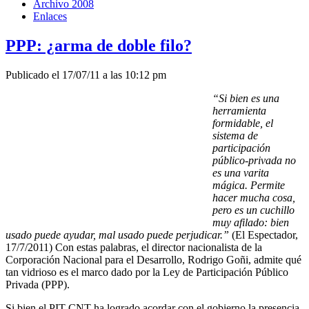
Archivo 2008
Enlaces
PPP: ¿arma de doble filo?
Publicado el 17/07/11 a las 10:12 pm
“Si bien es una
herramienta
formidable, el
sistema de
participación
público-privada no
es una varita
mágica. Permite
hacer mucha cosa,
pero es un cuchillo
muy afilado: bien
usado puede ayudar, mal usado puede perjudicar.”
(El Espectador,
17/7/2011) Con estas palabras, el director nacionalista de la
Corporación Nacional para el Desarrollo, Rodrigo Goñi, admite qué
tan vidrioso es el marco dado por la Ley de Participación Público
Privada (PPP).
Si bien el PIT-CNT ha logrado acordar con el gobierno la presencia