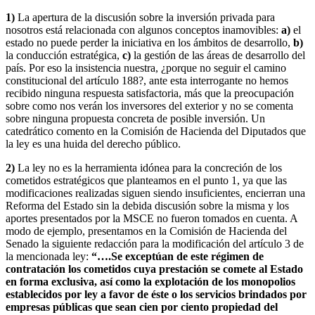
1)
La apertura de la discusión sobre la inversión privada para
nosotros está relacionada con algunos conceptos inamovibles:
a)
el
estado no puede perder la iniciativa en los ámbitos de desarrollo,
b)
la conducción estratégica,
c)
la gestión de las áreas de desarrollo del
país. Por eso la insistencia nuestra, ¿porque no seguir el camino
constitucional del artículo 188?, ante esta interrogante no hemos
recibido ninguna respuesta satisfactoria, más que la preocupación
sobre como nos verán los inversores del exterior y no se comenta
sobre ninguna propuesta concreta de posible inversión. Un
catedrático comento en la Comisión de Hacienda del Diputados que
la ley es una huida del derecho público.
2)
La ley no es la herramienta idónea para la concreción de los
cometidos estratégicos que planteamos en el punto 1, ya que las
modificaciones realizadas siguen siendo insuficientes, encierran una
Reforma del Estado sin la debida discusión sobre la misma y los
aportes presentados por la MSCE no fueron tomados en cuenta. A
modo de ejemplo, presentamos en la Comisión de Hacienda del
Senado la siguiente redacción para la modificación del artículo 3 de
la mencionada ley:
“….Se exceptúan de este régimen de
contratación los cometidos cuya prestación se comete al Estado
en forma exclusiva, así como la explotación de los monopolios
establecidos por ley a favor de éste o los servicios brindados por
empresas públicas que sean cien por ciento propiedad del