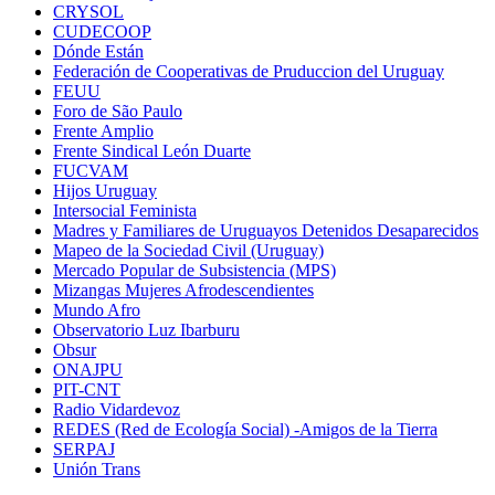
CRYSOL
CUDECOOP
Dónde Están
Federación de Cooperativas de Pruduccion del Uruguay
FEUU
Foro de São Paulo
Frente Amplio
Frente Sindical León Duarte
FUCVAM
Hijos Uruguay
Intersocial Feminista
Madres y Familiares de Uruguayos Detenidos Desaparecidos
Mapeo de la Sociedad Civil (Uruguay)
Mercado Popular de Subsistencia (MPS)
Mizangas Mujeres Afrodescendientes
Mundo Afro
Observatorio Luz Ibarburu
Obsur
ONAJPU
PIT-CNT
Radio Vidardevoz
REDES (Red de Ecología Social) -Amigos de la Tierra
SERPAJ
Unión Trans