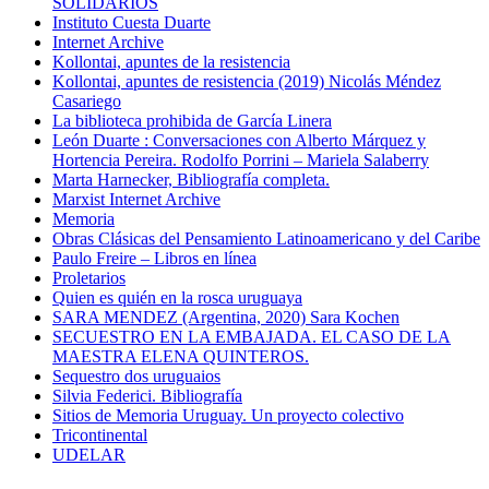
SOLIDARIOS
Instituto Cuesta Duarte
Internet Archive
Kollontai, apuntes de la resistencia
Kollontai, apuntes de resistencia (2019) Nicolás Méndez
Casariego
La biblioteca prohibida de García Linera
León Duarte : Conversaciones con Alberto Márquez y
Hortencia Pereira. Rodolfo Porrini – Mariela Salaberry
Marta Harnecker, Bibliografía completa.
Marxist Internet Archive
Memoria
Obras Clásicas del Pensamiento Latinoamericano y del Caribe
Paulo Freire – Libros en línea
Proletarios
Quien es quién en la rosca uruguaya
SARA MENDEZ (Argentina, 2020) Sara Kochen
SECUESTRO EN LA EMBAJADA. EL CASO DE LA
MAESTRA ELENA QUINTEROS.
Sequestro dos uruguaios
Silvia Federici. Bibliografía
Sitios de Memoria Uruguay. Un proyecto colectivo
Tricontinental
UDELAR