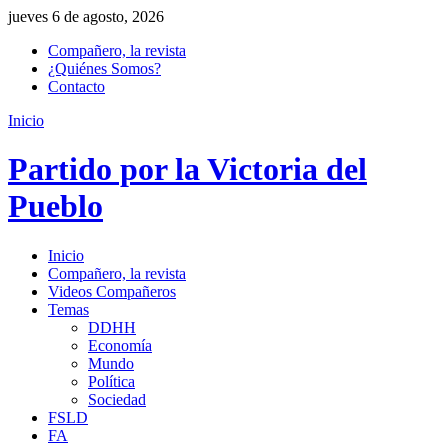
jueves 6 de agosto, 2026
Compañero, la revista
¿Quiénes Somos?
Contacto
Inicio
Partido por la Victoria del
Pueblo
Inicio
Compañero, la revista
Videos Compañeros
Temas
DDHH
Economía
Mundo
Política
Sociedad
FSLD
FA