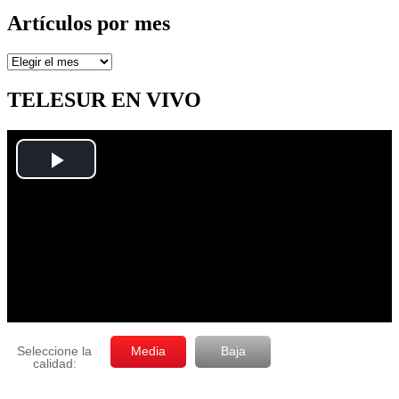
Artículos por mes
Artículos
por
mes
TELESUR EN VIVO