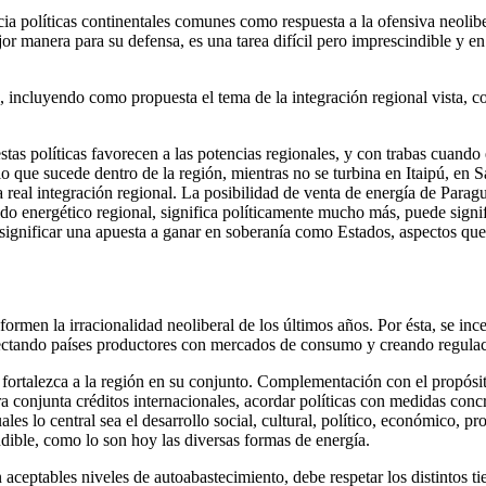
cia políticas continentales comunes como respuesta a la ofensiva neolibe
jor manera para su defensa, es una tarea difícil pero imprescindible y en
a, incluyendo como propuesta el tema de la integración regional vista,
as políticas favorecen a las potencias regionales, y con trabas cuando 
 lo que sucede dentro de la región, mientras no se turbina en Itaipú, en 
real integración regional. La posibilidad de venta de energía de Par
o energético regional, significa políticamente mucho más, puede signif
significar una apuesta a ganar en soberanía como Estados, aspectos que 
formen la irracionalidad neoliberal de los últimos años. Por ésta, se i
onectando países productores con mercados de consumo y creando regulac
ortalezca a la región en su conjunto. Complementación con el propósito
a conjunta créditos internacionales, acordar políticas con medidas conc
ales lo central sea el desarrollo social, cultural, político, económico, 
dible, como lo son hoy las diversas formas de energía.
eptables niveles de autoabastecimiento, debe respetar los distintos tie