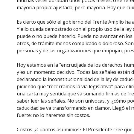
muchas veces duraban unos pocos meses, o se referí
mayoría propia: ajustada, pero mayoría. Hay que cuid
Es cierto que sólo el gobierno del Frente Amplio ha
Y ello queda demostrado con el propio uso de la ley d
puede o no puede hacerlo. Puede no avanzar en los t
otros, de trámite menos complicado o doloroso. Son 
personas y de las organizaciones que empujan, pres
Hoy estamos en la “encrucijada de los derechos hum
y es un momento decisivo. Todas las señales están d
declarando la inconstitucionalidad de la ley de cad
pidiendo que “recorramos la vía legislativa” para eli
una carta muy sentida que va sumando firmas de fre
saber leer las señales. No son unívocas, y ¡¿cómo podr
caducidad se va transformando en clamor. Llegó el
fuerte: no lo haremos sin costos.
Costos. ¿Cuántos asumimos? El Presidente cree que 