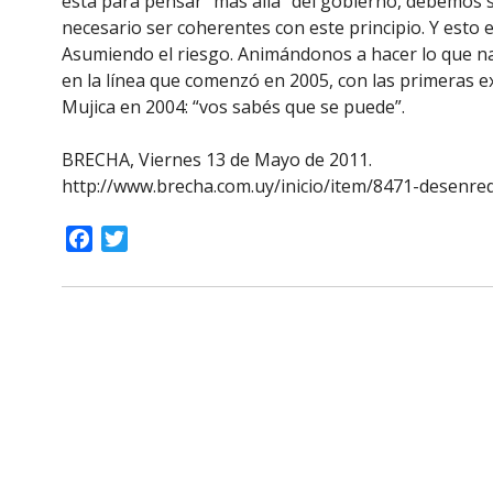
está para pensar “más allá” del gobierno, debemos s
necesario ser coherentes con este principio. Y esto 
Asumiendo el riesgo. Animándonos a hacer lo que 
en la línea que comenzó en 2005, con las primeras exc
Mujica en 2004: “vos sabés que se puede”.
BRECHA, Viernes 13 de Mayo de 2011.
http://www.brecha.com.uy/inicio/item/8471-desenre
Facebook
Twitter