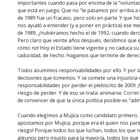
importantes cuando pasa por encima de la “voluntad 
que está en juego. Que no “le pasamos por arriba a 
de 1989 fue un fracaso, pero sólo en parte. Y que hi
nos ayudó a entender (y a poner en práctica) ese me
de 1989, ¿hubiéramos hecho el de 1992, cuando dero
Pero claro que veinte años después, decidimos que es
cómo no! Hoy el Estado tiene vigente y no caduca su 
caducidad, de hecho. Hagamos que termine de derec
Todos asumimos responsabilidades por ello. Y por la 
decisiones que tomemos. Y se comete una injusticia
responsabilidades por perder el plebiscito de 2009. ¡
riesgo de perder. Y de eso se trata: animarse. Correr
de convencer de que la única política posible es “admi
Cuando elegimos a Mujica como candidato primero, 
apostamos por Mujica, porque era él quien nos parec
riesgo! Porque todos los que luchan, todos los que
algunos pero injusto para la mayoría, todos los que