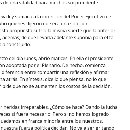
os de una vitalidad para muchos sorprendente.
ueva ley sumada a la intención del Poder Ejecutivo de
ubo quienes dijeron que era una solución
esta propuesta sufrió la misma suerte que la anterior.
 además, de que llevarla adelante suponía para el fa
ía construido.
to del día lunes, abrió matices. En ella el presidente
ión adoptada por el Plenario. De hecho, comienza
 diferencia entre compartir una reflexión y afirmar
a atrás. En síntesis, dice lo que piensa, no lo que
Y pide que no se aumenten los costos de la decisión,
ar heridas irreparables. ¿Cómo se hace? Dando la lucha
veces si fuera necesario. Pero si no hemos logrado
quedamos en franca minoría entre los nuestros,
uestra fuerza política decidan. No va a ser gritando