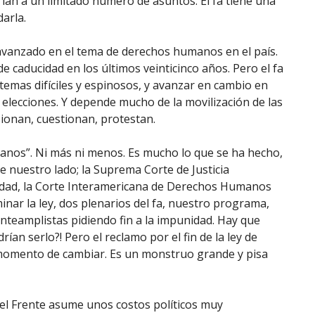
an a un limitado número de asuntos. El fa tiene una
arla.
 avanzado en el tema de derechos humanos en el país.
e caducidad en los últimos veinticinco años. Pero el fa
emas difíciles y espinosos, y avanzar en cambio en
elecciones. Y depende mucho de la movilización de las
ionan, cuestionan, protestan.
anos”. Ni más ni menos. Es mucho lo que se ha hecho,
e nuestro lado; la Suprema Corte de Justicia
ucidad, la Corte Interamericana de Derechos Humanos
minar la ley, dos plenarios del fa, nuestro programa,
nteamplistas pidiendo fin a la impunidad. Hay que
ían serlo?! Pero el reclamo por el fin de la ley de
 momento de cambiar. Es un monstruo grande y pisa
el Frente asume unos costos políticos muy