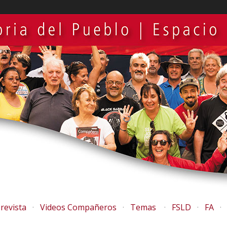
revista
Videos Compañeros
Temas
FSLD
FA