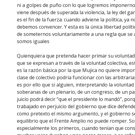
ni a golpes de puño con lo que logremos imponernos. 
viene después de superada la violencia, la ley del gar
es el fin de la fuerza: cuando adviene la política, y
debemos convencer. Y esta es la única libertad políti
de someternos voluntariamente a una regla que se apl
somos iguales
Quienquiera que pretenda hacer primar su voluntad i
que se expresan a través de la voluntad colectiva, e
es la razón básica por la que Mujica no quiere impon
clase de colectivo podría funcionar con las arbitrar
es por ello que si alguien, interpretando la voluntad
soberanas de un plenario, de un congreso, de un par
juicio podrá decir “que el presidente lo mandó”, por
trabajado en perjuicio del gobierno que dice defend
como pretexto el mismo argumento, y el gobierno se
equilibrio que el Frente Amplio no puede romper. Sob
especialmente los primeros, cuando tenían que cons