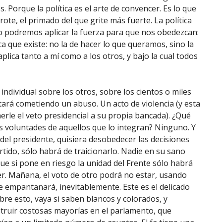
Porque la política es el arte de convencer. Es lo que
rote, el primado del que grite más fuerte. La política
a no podremos aplicar la fuerza para que nos obedezcan:
ca que existe: no la de hacer lo que queramos, sino la
ica tanto a mí como a los otros, y bajo la cual todos
ndividual sobre los otros, sobre los cientos o miles
stará cometiendo un abuso. Un acto de violencia (y esta
erle el veto presidencial a su propia bancada). ¿Qué
ias voluntades de aquellos que lo integran? Ninguno. Y
 del presidente, quisiera desobedecer las decisiones
tido, sólo habrá de traicionarlo. Nadie en su sano
que si pone en riesgo la unidad del Frente sólo habrá
er. Mañana, el voto de otro podrá no estar, usando
 empantanará, inevitablemente. Este es el delicado
re esto, vaya si saben blancos y colorados, y
truir costosas mayorías en el parlamento, que