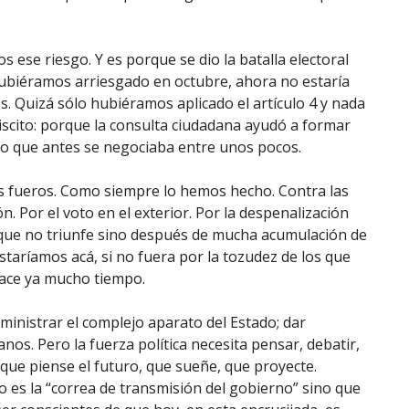
 ese riesgo. Y es porque se dio la batalla electoral
hubiéramos arriesgado en octubre, ahora no estaría
. Quizá sólo hubiéramos aplicado el artículo 4 y nada
biscito: porque la consulta ciudadana ayudó a formar
s lo que antes se negociaba entre unos pocos.
 fueros. Como siempre lo hemos hecho. Contra las
ón. Por el voto en el exterior. Por la despenalización
a que no triunfe sino después de mucha acumulación de
staríamos acá, si no fuera por la tozudez de los que
hace ya mucho tiempo.
inistrar el complejo aparato del Estado; dar
nos. Pero la fuerza política necesita pensar, debatir,
 que piense el futuro, que sueñe, que proyecte.
o es la “correa de transmisión del gobierno” sino que