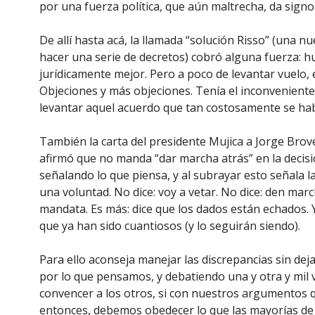
por una fuerza política, que aún maltrecha, da sign
De allí hasta acá, la llamada “solución Risso” (una n
hacer una serie de decretos) cobró alguna fuerza: h
jurídicamente mejor. Pero a poco de levantar vuelo, 
Objeciones y más objeciones. Tenía el inconveniente,
levantar aquel acuerdo que tan costosamente se hab
También la carta del presidente Mujica a Jorge Brovet
afirmó que no manda “dar marcha atrás” en la decis
señalando lo que piensa, y al subrayar esto señala la
una voluntad. No dice: voy a vetar. No dice: den march
mandata. Es más: dice que los dados están echados. 
que ya han sido cuantiosos (y lo seguirán siendo).
Para ello aconseja manejar las discrepancias sin dej
por lo que pensamos, y debatiendo una y otra y mil 
convencer a los otros, si con nuestros argumentos 
entonces, debemos obedecer lo que las mayorías de n