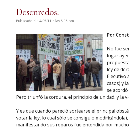
Desenredos.
Publicado el 14/05/11 a las 5:35 pm
Por Const
No fue sen
lugar ayer
propuesta 
ley de der
Ejecutivo
casos) y l
se acordó 
Pero triunfó la cordura, el principio de unidad, y la 
Y es que cuando pareció sortearse el principal obstá
votar la ley, lo cual sólo se consiguió modificándola)
manifestando sus reparos fue entendida por muchos