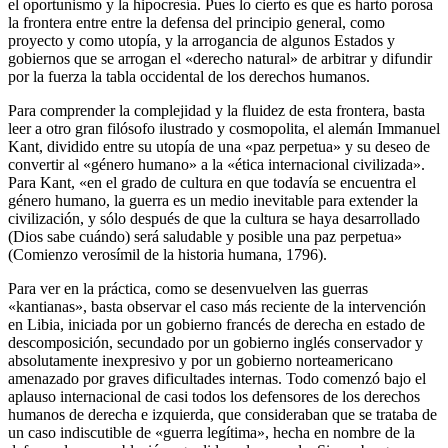
el oportunismo y la hipocresía. Pues lo cierto es que es harto porosa
la frontera entre entre la defensa del principio general, como
proyecto y como utopía, y la arrogancia de algunos Estados y
gobiernos que se arrogan el «derecho natural» de arbitrar y difundir
por la fuerza la tabla occidental de los derechos humanos.
Para comprender la complejidad y la fluidez de esta frontera, basta
leer a otro gran filósofo ilustrado y cosmopolita, el alemán Immanuel
Kant, dividido entre su utopía de una «paz perpetua» y su deseo de
convertir al «género humano» a la «ética internacional civilizada».
Para Kant, «en el grado de cultura en que todavía se encuentra el
género humano, la guerra es un medio inevitable para extender la
civilización, y sólo después de que la cultura se haya desarrollado
(Dios sabe cuándo) será saludable y posible una paz perpetua»
(Comienzo verosímil de la historia humana, 1796).
Para ver en la práctica, como se desenvuelven las guerras
«kantianas», basta observar el caso más reciente de la intervención
en Libia, iniciada por un gobierno francés de derecha en estado de
descomposición, secundado por un gobierno inglés conservador y
absolutamente inexpresivo y por un gobierno norteamericano
amenazado por graves dificultades internas. Todo comenzó bajo el
aplauso internacional de casi todos los defensores de los derechos
humanos de derecha e izquierda, que consideraban que se trataba de
un caso indiscutible de «guerra legítima», hecha en nombre de la