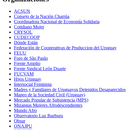
ACSUN
Consejo de la Nación Charrúa
Coordinadora Nacional de Economía Solidaria
Cotidiano Mujer
CRYSOL
CUDECOOP
Dónde Están
Federación de Cooperativas de Pruduccion del Uruguay
FEUU
Foro de São Paulo
Frente Amplio
Frente Sindical León Duarte
FUCVAM
Hijos Uruguay
Intersocial Feminista
Madres y Familiares de Uruguayos Detenidos Desaparecidos
Mapeo de la Sociedad Civil (Uruguay)
Mercado Popular de Subsistencia (MPS)
Mizangas Mujeres Afrodescendientes
Mundo Afro
Observatorio Luz Ibarburu
Obsur
ONAJPU