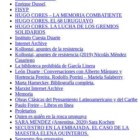
Enrique Dussel
FISYP
HUGO CORES – LA MEMORIA COMBATIENTE
HUGO CORES. EL 68 URUGUAYO
HUGO CORES. LA LUCHA DE LOS GREMIOS
SOLIDARIOS
Instituto Cuesta Duarte
Internet Archive
Kollontai, apuntes de la resistencia
Kollontai, apuntes de resistencia (2019) Nicolás Méndez
Casariego
La biblioteca prohibida de García Linera
León Duarte : Conversaciones con Alberto Márquez y
Hortencia Pereira. Rodolfo Porrini – Mariela Salaberry
Marta Harnecker, Bibliografía completa.
Marxist Internet Archive
Memoria
Obras Clásicas del Pensamiento Latinoamericano y del Caribe
Paulo Freire – Libros en línea
Proletarios
Quien es quién en la rosca uruguaya
SARA MENDEZ (Argentina, 2020) Sara Kochen
SECUESTRO EN LA EMBAJADA. EL CASO DE LA
MAESTRA ELENA QUINTEROS.
Sequestro dos uruguaios