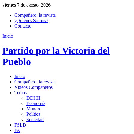
viernes 7 de agosto, 2026
Compañero, la revista
¿Quiénes Somos?
Contacto
Inicio
Partido por la Victoria del
Pueblo
Inicio
Compañero, la revista
Videos Compañeros
Temas
DDHH
Economía
Mundo
Política
Sociedad
FSLD
FA