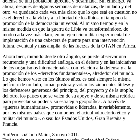
defensa de una población agredida y desarmada. Sin embargo, ya
ahora, después de algunas semanas de matanzas, de un lado y del
otro, va quedando cada vez más claro que lo que está en cuestión no
es el derecho a la vida y a la libertad de los libios, ni tampoco la
promoción de la democracia universal. Al mismo tiempo y en la
misma medida en que la guerra de Libia va transformándose, de
modo cada vez más claro, en un ejercicio militar experimental de
implantación de una cabecera de puente para una intervención
futura, eventual y más amplia, de las fuerzas de la OTAN en África.
Ahora bien, mirando desde otro ángulo, se puede observar una
recurrencia y una dificultad análoga, en el debate y en las iniciativas
de los organismos internacionales, con relación a la defensa y a la
promoción de los «derechos fundamentales», alrededor del mundo.
Lo que hemos visto en los últimos años, es casi siempre la misma
película: de un lado, toman postura y votan los «inocentes útiles» y
los defensores generosos del principio, del proyecto y de la utopía;
del otro, los países que se valen de su apoyo y de su misma retórica
para proyectar su poder y su estrategia geopolítica. A través de
«guerras humanitarias», promovidas o lideradas, invariablemente,
por los mismos países que componen el actual «directorio ético y
militar del mundo», o sea: los Estados Unidos, Gran Bretaña y
Francia.
SinPermiso/Carta Maior, 8 mayo 2011.