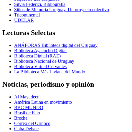
Silvia Federici. Bibliografía
Sitios de Memoria Uruguay. Un proyecto colectivo
Tricontinental
UDELAR
Lecturas Selectas
ANÁFORAS Biblioteca digital del Uruguay
Biblioteca Ayacucho Digital
Biblioteca Digital (RAE)
Biblioteca Nacional de Uruguay
Biblioteca Virtual Cervantes
La Biblioteca Más Liviana del Mundo
Noticias, periodismo y opinión
Al Mayadeen
América Latina en movimiento
BBC MUNDO
Brasil de Fato
Brecha
Correo del Orinoco
Cuba Debate