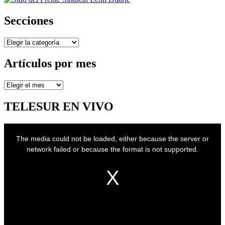
Secciones
Secciones
Artículos por mes
Artículos
por
mes
TELESUR EN VIVO