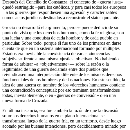
Después del Concilio de Constanza, el concepto de «guerra justa»
quedó restringido –para los católicos, y para casi todos los europeos
– a las guerras que respondiesen una agresión y caracterizables
comos actos jurídicos destinados a reconstruir el status quo ante.
Grocio no desarrolló el argumento, pero se puede deducir de su
punto de vista que los derechos humanos, como la fe religiosa, son
una lucha y una conquista de cada hombre y de cada pueblo en
particular. Sobre todo, porque él fue uno de los primeros en darse
cuenta de que en un sistema internacional formado por múltiples
Estados era inevitable la coexistencia de varias «inocencias
subjetivas» frente a una misma «justicia objetiva». No habiendo
forma de arbitrar –a «objetivamente»— sobre la razón o la
legitimidad de una guerra declarada entre dos pueblos que
reivindicasen una interpretación diferente de los mismos derechos
fundamentales de los hombres y de las naciones. En este sentido, la
idea de una guerra en nombre de los «derechos humanos» contiene
una contradicción conceptual: por eso terminan transformándose
todas, inevitablemente, o en «guerras de conversión» o en una
nueva forma de Cruzada.
En última instancia, esa fue también la razón de que la discusión
sobre los derechos humanos en el plano internacional se
transformara, luego de la guerra fría, en un territorio, desde luego
acotado por las buenas intenciones, pero decididamente minado por