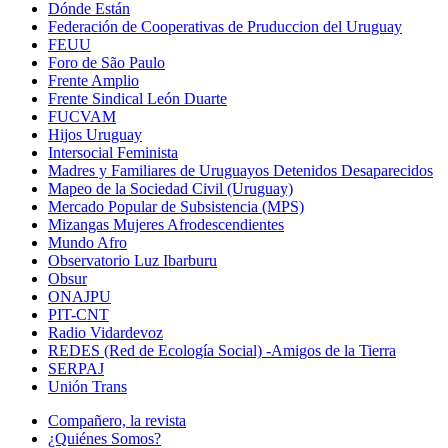
Dónde Están
Federación de Cooperativas de Pruduccion del Uruguay
FEUU
Foro de São Paulo
Frente Amplio
Frente Sindical León Duarte
FUCVAM
Hijos Uruguay
Intersocial Feminista
Madres y Familiares de Uruguayos Detenidos Desaparecidos
Mapeo de la Sociedad Civil (Uruguay)
Mercado Popular de Subsistencia (MPS)
Mizangas Mujeres Afrodescendientes
Mundo Afro
Observatorio Luz Ibarburu
Obsur
ONAJPU
PIT-CNT
Radio Vidardevoz
REDES (Red de Ecología Social) -Amigos de la Tierra
SERPAJ
Unión Trans
Compañero, la revista
¿Quiénes Somos?