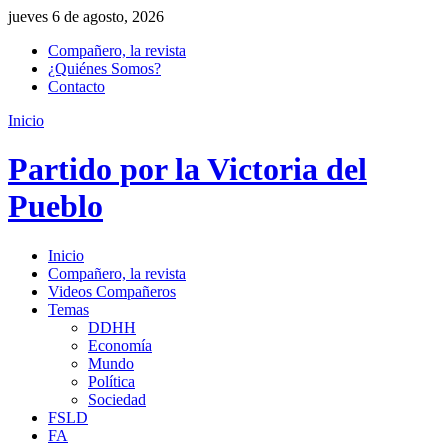
jueves 6 de agosto, 2026
Compañero, la revista
¿Quiénes Somos?
Contacto
Inicio
Partido por la Victoria del
Pueblo
Inicio
Compañero, la revista
Videos Compañeros
Temas
DDHH
Economía
Mundo
Política
Sociedad
FSLD
FA