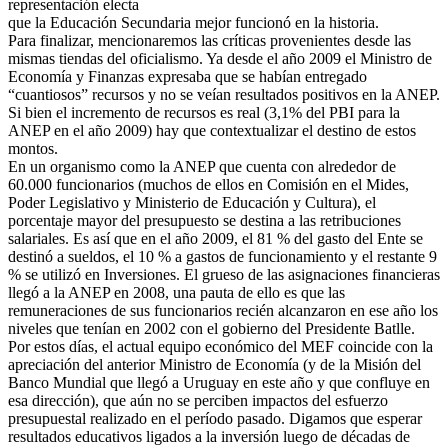
representación electa
que la Educación Secundaria mejor funcionó en la historia.
Para finalizar, mencionaremos las críticas provenientes desde las
mismas tiendas del oficialismo. Ya desde el año 2009 el Ministro de
Economía y Finanzas expresaba que se habían entregado
“cuantiosos” recursos y no se veían resultados positivos en la ANEP.
Si bien el incremento de recursos es real (3,1% del PBI para la
ANEP en el año 2009) hay que contextualizar el destino de estos
montos.
En un organismo como la ANEP que cuenta con alrededor de
60.000 funcionarios (muchos de ellos en Comisión en el Mides,
Poder Legislativo y Ministerio de Educación y Cultura), el
porcentaje mayor del presupuesto se destina a las retribuciones
salariales. Es así que en el año 2009, el 81 % del gasto del Ente se
destinó a sueldos, el 10 % a gastos de funcionamiento y el restante 9
% se utilizó en Inversiones. El grueso de las asignaciones financieras
llegó a la ANEP en 2008, una pauta de ello es que las
remuneraciones de sus funcionarios recién alcanzaron en ese año los
niveles que tenían en 2002 con el gobierno del Presidente Batlle.
Por estos días, el actual equipo económico del MEF coincide con la
apreciación del anterior Ministro de Economía (y de la Misión del
Banco Mundial que llegó a Uruguay en este año y que confluye en
esa dirección), que aún no se perciben impactos del esfuerzo
presupuestal realizado en el período pasado. Digamos que esperar
resultados educativos ligados a la inversión luego de décadas de