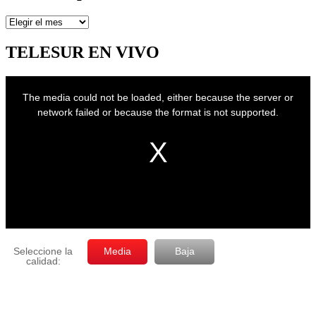
Artículos
por
mes
TELESUR EN VIVO