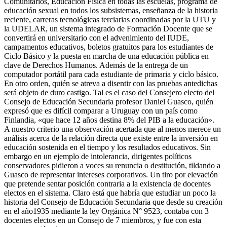
Comunitarios, Educación Física en todas las escuelas, programa de
educación sexual en todos los subsistemas, enseñanza de la historia
reciente, carreras tecnológicas terciarias coordinadas por la UTU y
la UDELAR, un sistema integrado de Formación Docente que se
convertirá en universitario con el advenimiento del IUDE,
campamentos educativos, boletos gratuitos para los estudiantes de
Ciclo Básico y la puesta en marcha de una educación pública en
clave de Derechos Humanos. Además de la entrega de un
computador portátil para cada estudiante de primaria y ciclo básico.
En otro orden, quién se atreva a disentir con las pruebas antedichas
será objeto de duro castigo. Tal es el caso del Consejero electo del
Consejo de Educación Secundaria profesor Daniel Guasco, quién
expresó que es difícil comparar a Uruguay con un país como
Finlandia, «que hace 12 años destina 8% del PIB a la educación».
A nuestro criterio una observación acertada que al menos merece un
análisis acerca de la relación directa que existe entre la inversión en
educación sostenida en el tiempo y los resultados educativos. Sin
embargo en un ejemplo de intolerancia, dirigentes políticos
conservadores pidieron a voces su renuncia o destitución, tildando a
Guasco de representar intereses corporativos. Un tiro por elevación
que pretende sentar posición contraria a la existencia de docentes
electos en el sistema. Claro está que habría que estudiar un poco la
historia del Consejo de Educación Secundaria que desde su creación
en el año1935 mediante la ley Orgánica N° 9523, contaba con 3
docentes electos en un Consejo de 7 miembros, y fue con esta