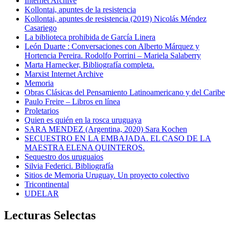
Internet Archive
Kollontai, apuntes de la resistencia
Kollontai, apuntes de resistencia (2019) Nicolás Méndez
Casariego
La biblioteca prohibida de García Linera
León Duarte : Conversaciones con Alberto Márquez y
Hortencia Pereira. Rodolfo Porrini – Mariela Salaberry
Marta Harnecker, Bibliografía completa.
Marxist Internet Archive
Memoria
Obras Clásicas del Pensamiento Latinoamericano y del Caribe
Paulo Freire – Libros en línea
Proletarios
Quien es quién en la rosca uruguaya
SARA MENDEZ (Argentina, 2020) Sara Kochen
SECUESTRO EN LA EMBAJADA. EL CASO DE LA
MAESTRA ELENA QUINTEROS.
Sequestro dos uruguaios
Silvia Federici. Bibliografía
Sitios de Memoria Uruguay. Un proyecto colectivo
Tricontinental
UDELAR
Lecturas Selectas