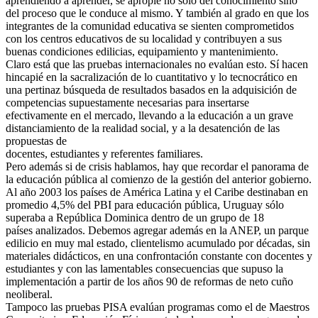
aprendiendo a aprender, se apropie no sólo del conocimiento sino
del proceso que le conduce al mismo. Y también al grado en que los
integrantes de la comunidad educativa se sienten comprometidos
con los centros educativos de su localidad y contribuyen a sus
buenas condiciones edilicias, equipamiento y mantenimiento.
Claro está que las pruebas internacionales no evalúan esto. Sí hacen
hincapié en la sacralización de lo cuantitativo y lo tecnocrático en
una pertinaz búsqueda de resultados basados en la adquisición de
competencias supuestamente necesarias para insertarse
efectivamente en el mercado, llevando a la educación a un grave
distanciamiento de la realidad social, y a la desatención de las
propuestas de
docentes, estudiantes y referentes familiares.
Pero además si de crisis hablamos, hay que recordar el panorama de
la educación pública al comienzo de la gestión del anterior gobierno.
Al año 2003 los países de América Latina y el Caribe destinaban en
promedio 4,5% del PBI para educación pública, Uruguay sólo
superaba a República Dominica dentro de un grupo de 18
países analizados. Debemos agregar además en la ANEP, un parque
edilicio en muy mal estado, clientelismo acumulado por décadas, sin
materiales didácticos, en una confrontación constante con docentes y
estudiantes y con las lamentables consecuencias que supuso la
implementación a partir de los años 90 de reformas de neto cuño
neoliberal.
Tampoco las pruebas PISA evalúan programas como el de Maestros