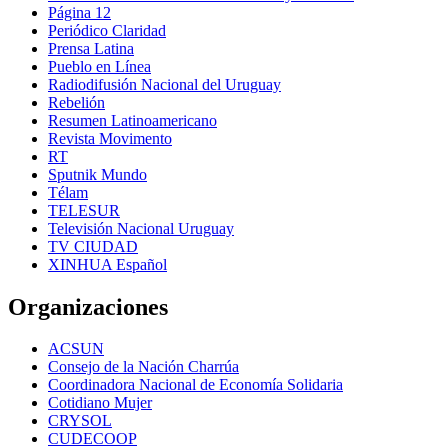
Página 12
Periódico Claridad
Prensa Latina
Pueblo en Línea
Radiodifusión Nacional del Uruguay
Rebelión
Resumen Latinoamericano
Revista Movimento
RT
Sputnik Mundo
Télam
TELESUR
Televisión Nacional Uruguay
TV CIUDAD
XINHUA Español
Organizaciones
ACSUN
Consejo de la Nación Charrúa
Coordinadora Nacional de Economía Solidaria
Cotidiano Mujer
CRYSOL
CUDECOOP