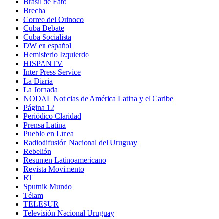
Brasil de Fato
Brecha
Correo del Orinoco
Cuba Debate
Cuba Socialista
DW en español
Hemisferio Izquierdo
HISPANTV
Inter Press Service
La Diaria
La Jornada
NODAL Noticias de América Latina y el Caribe
Página 12
Periódico Claridad
Prensa Latina
Pueblo en Línea
Radiodifusión Nacional del Uruguay
Rebelión
Resumen Latinoamericano
Revista Movimento
RT
Sputnik Mundo
Télam
TELESUR
Televisión Nacional Uruguay