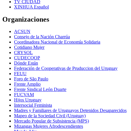
TV CIUDAD
XINHUA Español
Organizaciones
ACSUN
Consejo de la Nación Charrúa
Coordinadora Nacional de Economía Solidaria
Cotidiano Mujer
CRYSOL
CUDECOOP
Dónde Están
Federación de Cooperativas de Pruduccion del Uruguay
FEUU
Foro de São Paulo
Frente Amplio
Frente Sindical León Duarte
FUCVAM
Hijos Uruguay
Intersocial Feminista
Madres y Familiares de Uruguayos Detenidos Desaparecidos
Mapeo de la Sociedad Civil (Uruguay)
Mercado Popular de Subsistencia (MPS)
Mizangas Mujeres Afrodescendientes