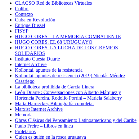
CLACSO Red de Bibliotecas Virtuales
Colibri
Contexto
Cuba en Revolución
Enrique Dussel
FISYP
HUGO CORES – LA MEMORIA COMBATIENTE
HUGO CORES. EL 68 URUGUAYO
HUGO CORES. LA LUCHA DE LOS GREMIOS
SOLIDARIOS
Instituto Cuesta Duarte
Internet Archive
Kollontai, apuntes de la resistencia
Kollontai, apuntes de resistencia (2019) Nicolás Méndez
Casariego
La biblioteca prohibida de García Linera
León Duarte : Conversaciones con Alberto Márquez y
Hortencia Pereira. Rodolfo Porrini – Mariela Salaberry
Marta Harnecker, Bibliografía completa.
Marxist Internet Archive
Memoria
Obras Clásicas del Pensamiento Latinoamericano y del Caribe
Paulo Freire – Libros en línea
Proletarios
Quien es quién en la rosca uruguaya