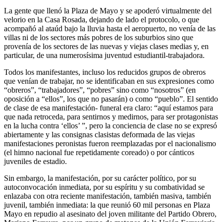
La gente que llenó la Plaza de Mayo y se apoderó virtualmente del
velorio en la Casa Rosada, dejando de lado el protocolo, o que
acompañó al ataúd bajo la lluvia hasta el aeropuerto, no venía de las
villas ni de los sectores más pobres de los suburbios sino que
provenía de los sectores de las nuevas y viejas clases medias y, en
particular, de una numerosísima juventud estudiantil-trabajadora.
Todos los manifestantes, incluso los reducidos grupos de obreros
que venían de trabajar, no se identificaban en sus expresiones como
“obreros”, “trabajadores”, “pobres” sino como “nosotros” (en
oposición a “ellos”, los que no pasarán) o como “pueblo”. El sentido
de clase de esa manifestación- funeral era claro: “aquí estamos para
que nada retroceda, para sentirnos y medirnos, para ser protagonistas
en la lucha contra ‘ellos’ ”, pero la conciencia de clase no se expresó
abiertamente y las consignas clasistas deformada de las viejas
manifestaciones peronistas fueron reemplazadas por el nacionalismo
(el himno nacional fue repetidamente coreado) o por cánticos
juveniles de estadio.
Sin embargo, la manifestación, por su carácter político, por su
autoconvocación inmediata, por su espíritu y su combatividad se
enlazaba con otra reciente manifestación, también masiva, también
juvenil, también inmediata: la que reunió 60 mil personas en Plaza
Mayo en repudio al asesinato del joven militante del Partido Obrero,