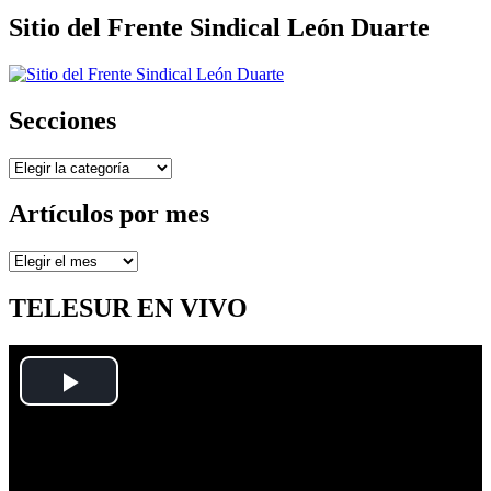
Sitio del Frente Sindical León Duarte
Secciones
Secciones
Artículos por mes
Artículos
por
mes
TELESUR EN VIVO