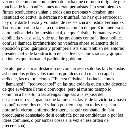
veían más como un compañero de lucha que como un dirigente pues
muchos de los manifestantes no eran peronistas. Un sentimiento y
firmes resoluciones unían a todas esas personas y creaban una
identidad colectiva: la derecha no triunfará, no hay que retroceder,
hay que darle fuerza y voluntad de resistencia a Cristina Fernández.
Todos compartían la clara conciencia común de que Kirchner era la
parte radical del dúo presidencial, de que Cristina Fernández está
debilitada y casi sola, y de que las presiones contra la línea politica
confusa llamada kirchnerismo no vendrán ahora solamente de la
oposición prooligárquica y proimperialista sino también del entorno
presidencial y de la estructura de las diversas burocracias y grupos
de interés que forman el partido de gobierno.
De ahí que a la manifestación no concurriesen sólo los kirchneristas
así como los gritos y los cánticos políticos en la misma capilla
ardiente, las exhortaciones “¨Fuerza Cristina”, las incitaciones
“¡llamanos!”, “¡convocanos!” en las que todavía quien grita depende
de que el vértice llame o convoque, pero al mismo tiempo lo
conmina a hacerlo, o las arengas fogosas a la esposa del
desaparecido y al aparato que la rodeaba, las V de la victoria y hasta
los puños cerrados en el saludo postrero a quien todos respetan
porque lo vieron, enfermo de muerte, seguir combatiendo (sin
preocuparse demasiado de si combatía por su candidatura o por las
ideas comunes, o por ambas cosas a la vez en ese orden de
precedencia).