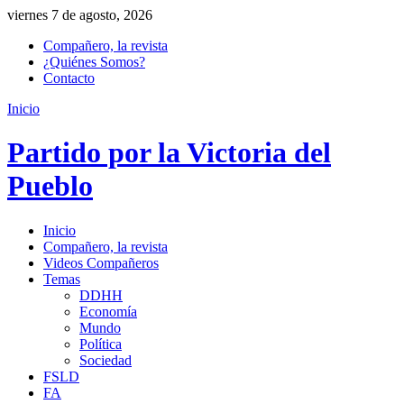
viernes 7 de agosto, 2026
Compañero, la revista
¿Quiénes Somos?
Contacto
Inicio
Partido por la Victoria del
Pueblo
Inicio
Compañero, la revista
Videos Compañeros
Temas
DDHH
Economía
Mundo
Política
Sociedad
FSLD
FA