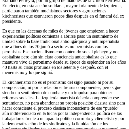
Mariano Ferreyra, por un grupo de matones de la Unión Ferroviaria.
En efecto, en esta acción solidaria, mayoritariamente de izquierda,
participaron también muchísimos sectores y agrupaciones
kirchneristas que estuvieron pocos días después en el funeral del ex
presidente.
Es que en las decenas de miles de jóvenes que empiezan a hacer
experiencias políticas comienza a abrirse paso un sentimiento de
unidad sobre la base tradicional antioligárquica y antiimperialista
que a fines de los 70 juntó a sectores no peronistas con los
peronistas. Ese nacionalismo con contenido social plebeyo y no
capitalista pero aún sin clara conciencia anticapitalista es lo que
mantuvo vivo al peronismo desde su época de esplendor en los años
40 hasta su crisis profunda en los setenta y después, con el
menemismo y lo que siguió.
El kirchnerismo no es el peronismo del siglo pasado ni por su
composición, ni por la relación entre sus componentes, pero sigue
siendo un sentimiento de combate y un impulso para obtener
reformas sociales. La izquierda marxista debería comprender ese
sentimiento, no para abandonar su propia posición clasista sino para
hacer consciente el proceso clasista inconsciente de ese “pueblo”
aún indiferenciado en la lucha por la independencia política de los
trabajadores frente a un aparato político corrupto y clientelista y por
la democratización de los sindicatos y la liquidación de los
burócratas sindicales (en su mayor parte empresarios y matones) que