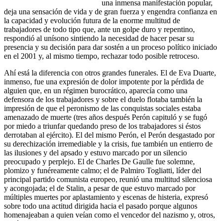
una inmensa manifestación popular,
deja una sensación de vida y de gran fuerza y engendra confianza en
la capacidad y evolución futura de la enorme multitud de
trabajadores de todo tipo que, ante un golpe duro y repentino,
respondió al unísono sintiendo la necesidad de hacer pesar su
presencia y su decisión para dar sostén a un proceso político iniciado
en el 2001 y, al mismo tiempo, rechazar todo posible retroceso.
Ahí está la diferencia con otros grandes funerales. El de Eva Duarte,
inmenso, fue una expresión de dolor impotente por la pérdida de
alguien que, en un régimen burocrático, aparecía como una
defensora de los trabajadores y sobre el duelo flotaba también la
impresión de que el peronismo de las conquistas sociales estaba
amenazado de muerte (tres años después Perón capituló y se fugó
por miedo a triunfar quedando preso de los trabajadores si éstos
derrotaban al ejército). El del mismo Perón, el Perón desgastado por
su derechización irremediable y la crisis, fue también un entierro de
las ilusiones y del apsado y estuvo marcado por un silencio
preocupado y perplejo. El de Charles De Gaulle fue solemne,
plomizo y funéreamente calmo; el de Palmiro Togliatti, líder del
principal partido comunista europeo, reunió una multitud silenciosa
y acongojada; el de Stalin, a pesar de que estuvo marcado por
múltiples muertes por aplastamiento y escenas de histeria, expresó
sobre todo una actitud dirigida hacia el pasado porque algunos
homenajeaban a quien veían como el vencedor del nazismo y, otros,