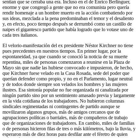
sentían que se cerraba una era. Incluso en el de Enrico Berlinguer,
enorme y que congregó a gente que no era comunista pero quería
rendir homenaje a un hombre muerto en la acción combatiendo por
sus ideas, mezclada a la pena predominaban el temor y el desaliento
y, en efecto, poco tiempo después se derrumbó como un castillo de
naipes el gigantesco partido que había logrado que lo votase uno de
cada tres italianos.
El velorio-manifestación del ex presidente Néstor Kirchner no tiene
pues precedentes en nuestros tiempos. En primer lugar, por la
espontaneidad, ya que cuando se conoció la noticia de su muerte
repentina, miles de personas comenzaron a reunirse en la Plaza de
Mayo sin que nadie las hubiese convocado e impusieron, de hecho,
que Kirchner fuese velado en la Casa Rosada, sede del poder que
querían defender como propio, y no en el Parlamento, lugar neutral
y de todos donde siempre son velados los hombres y las mujeres
ilustres. Esa sintonía popular no fue organizada ni canalizada por
ningún partido sino por un sentimiento amasado previa y largamente
en la vida cotidiana de los trabajadores. No hubieron columnas
sindicales regimentadas ni contingentes de partido aunque se
movilizaron algunos grupos, más de amigos cercanos que de
agrupaciones políticas o barriales, más de compañeros de trabajo
que de organizaciones de trabajadores. En cambio, miles de familias
o de personas hicieron filas de tres o más kilómetros, bajo la lluvia, y
esperaron más de diez horas para desfilar ante el féretro de quien