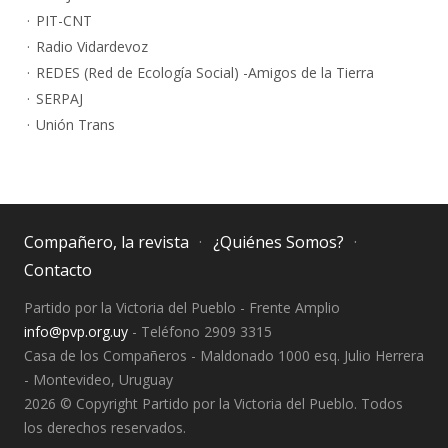
PIT-CNT
Radio Vidardevoz
REDES (Red de Ecología Social) -Amigos de la Tierra
SERPAJ
Unión Trans
Compañero, la revista
¿Quiénes Somos?
Contacto
Partido por la Victoria del Pueblo - Frente Amplio
info@pvp.org.uy
- Teléfono 2909 3315
Casa de los Compañeros - Maldonado 1000 esq. Julio Herrera
- Montevideo, Uruguay
2026 © Copyright Partido por la Victoria del Pueblo. Todos
los derechos reservados.