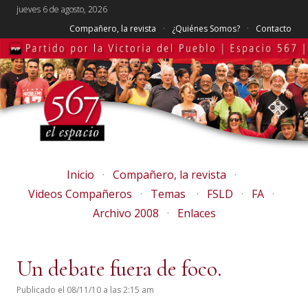
jueves 6 de agosto, 2026
Compañero, la revista
¿Quiénes Somos?
Contacto
Inicio
Compañero, la revista
Videos Compañeros
Temas
FSLD
FA
Archivo 2008
Enlaces
Un debate fuera de foco.
Publicado el 08/11/10 a las 2:15 am