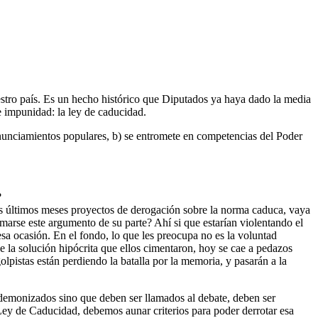
tro país. Es un hecho histórico que Diputados ya haya dado la media
e impunidad: la ley de caducidad.
onunciamientos populares, b) se entromete en competencias del Poder
?
os últimos meses proyectos de derogación sobre la norma caduca, vaya
arse este argumento de su parte? Ahí si que estarían violentando el
sa ocasión. En el fondo, lo que les preocupa no es la voluntad
e la solución hipócrita que ellos cimentaron, hoy se cae a pedazos
golpistas están perdiendo la batalla por la memoria, y pasarán a la
 demonizados sino que deben ser llamados al debate, deben ser
 Ley de Caducidad, debemos aunar criterios para poder derrotar esa