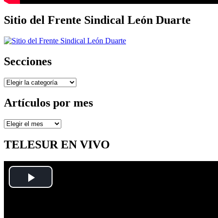
Sitio del Frente Sindical León Duarte
Secciones
Secciones
Artículos por mes
Artículos
por
mes
TELESUR EN VIVO