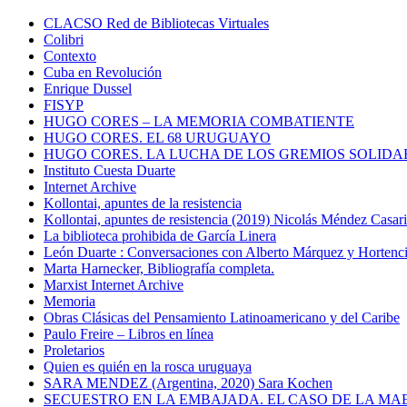
CLACSO Red de Bibliotecas Virtuales
Colibri
Contexto
Cuba en Revolución
Enrique Dussel
FISYP
HUGO CORES – LA MEMORIA COMBATIENTE
HUGO CORES. EL 68 URUGUAYO
HUGO CORES. LA LUCHA DE LOS GREMIOS SOLIDA
Instituto Cuesta Duarte
Internet Archive
Kollontai, apuntes de la resistencia
Kollontai, apuntes de resistencia (2019) Nicolás Méndez Casar
La biblioteca prohibida de García Linera
León Duarte : Conversaciones con Alberto Márquez y Hortencia
Marta Harnecker, Bibliografía completa.
Marxist Internet Archive
Memoria
Obras Clásicas del Pensamiento Latinoamericano y del Caribe
Paulo Freire – Libros en línea
Proletarios
Quien es quién en la rosca uruguaya
SARA MENDEZ (Argentina, 2020) Sara Kochen
SECUESTRO EN LA EMBAJADA. EL CASO DE LA MA