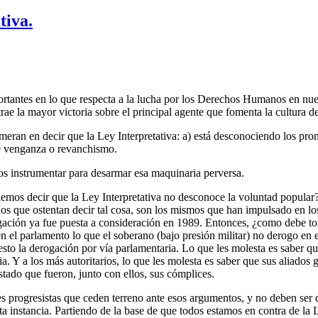
tiva.
antes en lo que respecta a la lucha por los Derechos Humanos en nues
rae la mayor victoria sobre el principal agente que fomenta la cultura d
smeran en decir que la Ley Interpretativa: a) está desconociendo los pr
de venganza o revanchismo.
instrumentar para desarmar esa maquinaria perversa.
demos decir que la Ley Interpretativa no desconoce la voluntad popular
os que ostentan decir tal cosa, son los mismos que han impulsado en l
gación ya fue puesta a consideración en 1989. Entonces, ¿como debe tom
 el parlamento lo que el soberano (bajo presión militar) no derogo en e
sto la derogación por vía parlamentaria. Lo que les molesta es saber qu
ia. Y a los más autoritarios, lo que les molesta es saber que sus aliados 
estado que fueron, junto con ellos, sus cómplices.
res progresistas que ceden terreno ante esos argumentos, y no deben ser
ta instancia. Partiendo de la base de que todos estamos en contra de la