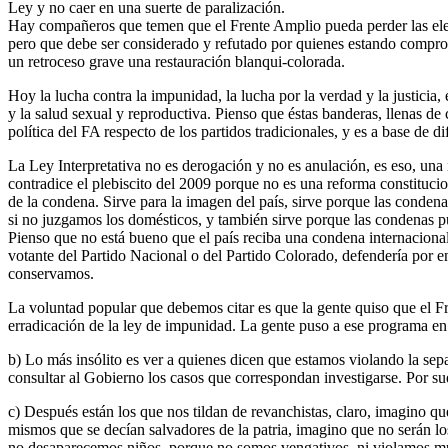
Ley y no caer en una suerte de paralización.
Hay compañeros que temen que el Frente Amplio pueda perder las elec
pero que debe ser considerado y refutado por quienes estando comprome
un retroceso grave una restauración blanqui-colorada.
Hoy la lucha contra la impunidad, la lucha por la verdad y la justicia,
y la salud sexual y reproductiva. Pienso que éstas banderas, llenas d
política del FA respecto de los partidos tradicionales, y es a base de 
La Ley Interpretativa no es derogación y no es anulación, es eso, una
contradice el plebiscito del 2009 porque no es una reforma constitucio
de la condena. Sirve para la imagen del país, sirve porque las conden
si no juzgamos los domésticos, y también sirve porque las condenas p
Pienso que no está bueno que el país reciba una condena internaciona
votante del Partido Nacional o del Partido Colorado, defendería por e
conservamos.
La voluntad popular que debemos citar es que la gente quiso que el F
erradicación de la ley de impunidad. La gente puso a ese programa en 
b) Lo más insólito es ver a quienes dicen que estamos violando la sep
consultar al Gobierno los casos que correspondan investigarse. Por suert
c) Después están los que nos tildan de revanchistas, claro, imagino 
mismos que se decían salvadores de la patria, imagino que no serán l
no desaparecemos niños, porque no somos vengativos, ni violamos muje