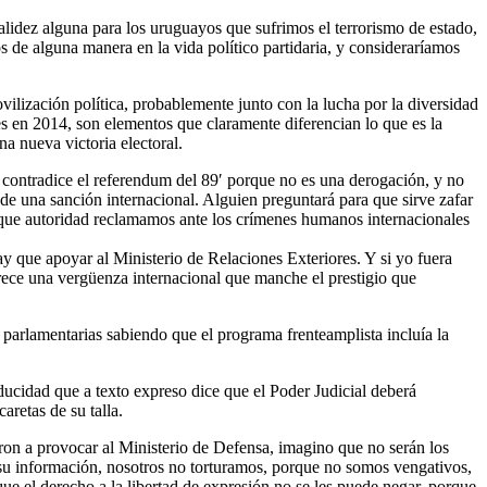
idez alguna para los uruguayos que sufrimos el terrorismo de estado,
s de alguna manera en la vida político partidaria, y consideraríamos
ovilización política, probablemente junto con la lucha por la diversidad
es en 2014, son elementos que claramente diferencian lo que es la
na nueva victoria electoral.
o contradice el referendum del 89′ porque no es una derogación, y no
 de una sanción internacional. Alguien preguntará para que sirve zafar
on que autoridad reclamamos ante los crímenes humanos internacionales
y que apoyar al Ministerio de Relaciones Exteriores. Y si yo fuera
erece una vergüenza internacional que manche el prestigio que
parlamentarias sabiendo que el programa frenteamplista incluía la
ducidad que a texto expreso dice que el Poder Judicial deberá
aretas de su talla.
ron a provocar al Ministerio de Defensa, imagino que no serán los
 su información, nosotros no torturamos, porque no somos vengativos,
 el derecho a la libertad de expresión no se les puede negar, porque