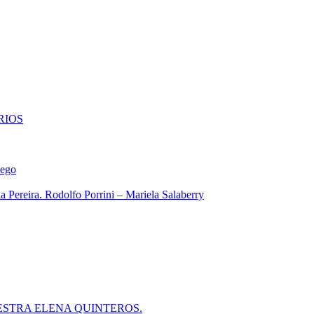
RIOS
iego
 Pereira. Rodolfo Porrini – Mariela Salaberry
ESTRA ELENA QUINTEROS.