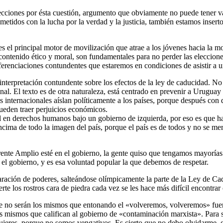
ciones por ésta cuestión, argumento que obviamente no puede tener val
tidos con la lucha por la verdad y la justicia, también estamos inserto
 es el principal motor de movilización que atrae a los jóvenes hacia la m
e contenido ético y moral, son fundamentales para no perder las eleccion
diferenciaciones contundentes que estaremos en condiciones de asistir a u
 interpretación contundente sobre los efectos de la ley de caducidad. N
nal. El texto es de otra naturaleza, está centrado en prevenir a Uruguay
as internacionales aíslan políticamente a los países, porque después c
ueden traer perjuicios económicos.
l en derechos humanos bajo un gobierno de izquierda, por eso es que ha
ncima de todo la imagen del país, porque el país es de todos y no se m
rente Amplio esté en el gobierno, la gente quiso que tengamos mayorías 
el gobierno, y es esa voluntad popular la que debemos de respetar.
aración de poderes, salteándose olímpicamente la parte de la Ley de Ca
e los rostros cara de piedra cada vez se les hace más difícil encontrar c
que no serán los mismos que entonando el «volveremos, volveremos» fue
os mismos que califican al gobierno de «contaminación marxista». Para
res, porque no somos vengativos. Es cierto que no debo olvidarme, que