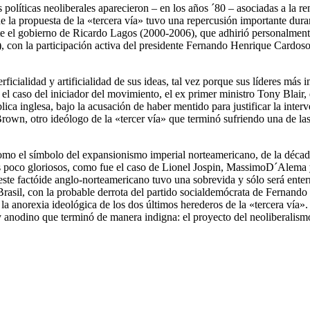
 políticas neoliberales aparecieron – en los años ´80 – asociadas a la 
 la propuesta de la «tercera vía» tuvo una repercusión importante duran
ante el gobierno de Ricardo Lagos (2000-2006), que adhirió personalmente
 con la participación activa del presidente Fernando Henrique Cardoso 
ficialidad y artificialidad de sus ideas, tal vez porque sus líderes más
el caso del iniciador del movimiento, el ex primer ministro Tony Blair,
ca inglesa, bajo la acusación de haber mentido para justificar la inter
rown, otro ideólogo de la «tercer vía» que terminó sufriendo una de las 
como el símbolo del expansionismo imperial norteamericano, de la décad
es poco gloriosos, como fue el caso de Lionel Jospin, MassimoD´Alema
 este factóide anglo-norteamericano tuvo una sobrevida y sólo será ent
rasil, con la probable derrota del partido socialdemócrata de Fernando
es la anorexia ideológica de los dos últimos herederos de la «tercera ví
co y anodino que terminó de manera indigna: el proyecto del neoliberali