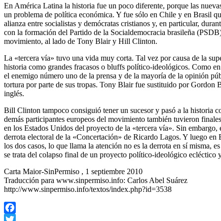
En América Latina la historia fue un poco diferente, porque las nuevas
un problema de política económica. Y fue sólo en Chile y en Brasil que
alianza entre socialistas y demócratas cristianos y, en particular, dur
con la formación del Partido de la Socialdemocracia brasileña (PSDB),
movimiento, al lado de Tony Blair y Hill Clinton.
La «tercera vía» tuvo una vida muy corta. Tal vez por causa de la super
historia como grandes fracasos o bluffs político-ideológicos. Como en 
el enemigo número uno de la prensa y de la mayoría de la opinión públi
tortura por parte de sus tropas. Tony Blair fue sustituido por Gordon B
inglés.
Bill Clinton tampoco consiguió tener un sucesor y pasó a la historia 
demás participantes europeos del movimiento también tuvieron final
en los Estados Unidos del proyecto de la «tercera vía». Sin embargo,
derrota electoral de la «Concertación» de Ricardo Lagos. Y luego en B
los dos casos, lo que llama la atención no es la derrota en sí misma, 
se trata del colapso final de un proyecto político-ideológico eclécti
Carta Maior-SinPermiso , 1 septiembre 2010
Traducción para www.sinpermiso.info: Carlos Abel Suárez
http://www.sinpermiso.info/textos/index.php?id=3538
Facebook