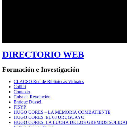
DIRECTORIO WEB
Formación e Investigación
CLACSO Red de Bibliotecas Virtuales
Colibri
Contexto
Cuba en Revolución
Enrique Dussel
FISYP
HUGO CORES – LA MEMORIA COMBATIENTE
HUGO CORES. EL 68 URUGUAYO
HUGO CORES. LA LUCHA DE LOS GREMIOS SOLIDA