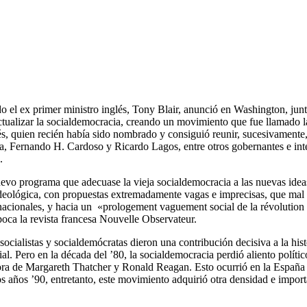
o el ex primer ministro inglés, Tony Blair, anunció en Washington, junt
 actualizar la socialdemocracia, creando un movimiento que fue llamado
nglés, quien recién había sido nombrado y consiguió reunir, sucesivament
Fernando H. Cardoso y Ricardo Lagos, entre otros gobernantes e intel
.
evo programa que adecuase la vieja socialdemocracia a las nuevas ideas 
ideológica, con propuestas extremadamente vagas e imprecisas, que mal o
nacionales, y hacia un «prologement vaguement social de la révolution t
época la revista francesa Nouvelle Observateur.
 socialistas y socialdemócratas dieron una contribución decisiva a la his
al. Pero en la década del ’80, la socialdemocracia perdió aliento políti
ora de Margareth Thatcher y Ronald Reagan. Esto ocurrió en la España d
 años ’90, entretanto, este movimiento adquirió otra densidad e import