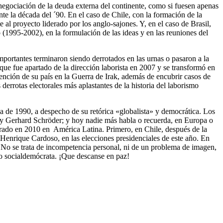
renegociación de la deuda externa del continente, como si fuesen apenas
te la década del ´90. En el caso de Chile, con la formación de la
 al proyecto liderado por los anglo-sajones. Y, en el caso de Brasil,
(1995-2002), en la formulación de las ideas y en las reuniones del
 importantes terminaron siendo derrotados en las urnas o pasaron a la
 que fue apartado de la dirección laborista en 2007 y se transformó en
vención de su país en la Guerra de Irak, además de encubrir casos de
derrotas electorales más aplastantes de la historia del laborismo
a de 1990, a despecho de su retórica «globalista» y democrática. Los
 y Gerhard Schröder; y hoy nadie más habla o recuerda, en Europa o
errado en 2010 en América Latina. Primero, en Chile, después de la
 Henrique Cardoso, en las elecciones presidenciales de este año. En
a». No se trata de incompetencia personal, ni de un problema de imagen,
smo socialdemócrata. ¡Que descanse en paz!