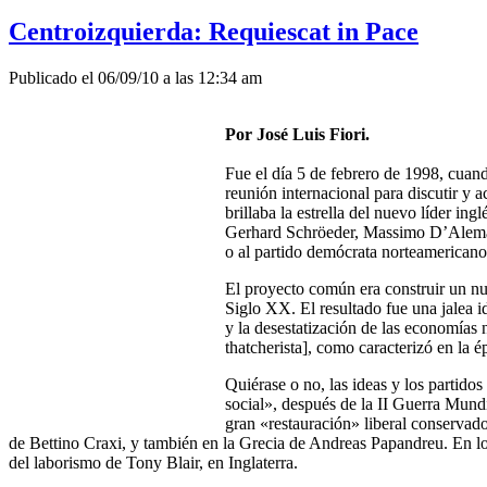
Centroizquierda: Requiescat in Pace
Publicado el 06/09/10 a las 12:34 am
Por José Luis Fiori.
Fue el día 5 de febrero de 1998, cuand
reunión internacional para discutir y
brillaba la estrella del nuevo líder i
Gerhard Schröeder, Massimo D’Alema, 
o al partido demócrata norteamericano
El proyecto común era construir un nu
Siglo XX. El resultado fue una jalea 
y la desestatización de las economías 
thatcherista], como caracterizó en la 
Quiérase o no, las ideas y los partidos
social», después de la II Guerra Mundi
gran «restauración» liberal conservad
de Bettino Craxi, y también en la Grecia de Andreas Papandreu. En los
del laborismo de Tony Blair, en Inglaterra.