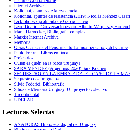
Instituto Cuesta Duarte
Internet Archive
Kollontai, apuntes de la resistencia
Kollontai, apuntes de resistencia (2019) Nicolás Méndez Casar
La biblioteca prohibida de García Linera
León Duarte : Conversaciones con Alberto Márquez y Hortencia
Marta Harnecker, Bibliografía completa.
Marxist Internet Archive
Memoria
Obras Clásicas del Pensamiento Latinoamericano y del Caribe
Paulo Freire – Libros en línea
Proletarios
Quien es quién en la rosca uruguaya
SARA MENDEZ (Argentina, 2020) Sara Kochen
SECUESTRO EN LA EMBAJADA. EL CASO DE LA MA
Sequestro dos uruguaios
Silvia Federici. Bibliografía
Sitios de Memoria Uruguay. Un proyecto colectivo
Tricontinental
UDELAR
Lecturas Selectas
ANÁFORAS Biblioteca digital del Uruguay
Biblioteca Ayacucho Digital