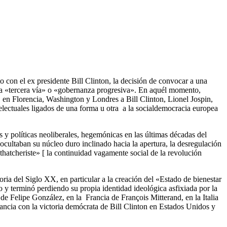
o con el ex presidente Bill Clinton, la decisión de convocar a una
 la «tercera vía» o «gobernanza progresiva». En aquél momento,
e, en Florencia, Washington y Londres a Bill Clinton, Lionel Jospin,
ectuales ligados de una forma u otra a la socialdemocracia europea
y políticas neoliberales, hegemónicas en las últimas décadas del
cultaban su núcleo duro inclinado hacia la apertura, la desregulación
hatcheriste» [ la continuidad vagamente social de la revolución
toria del Siglo XX, en particular a la creación del «Estado de bienestar
co y terminó perdiendo su propia identidad ideológica asfixiada por la
e Felipe González, en la Francia de François Mitterand, en la Italia
ancia con la victoria demócrata de Bill Clinton en Estados Unidos y