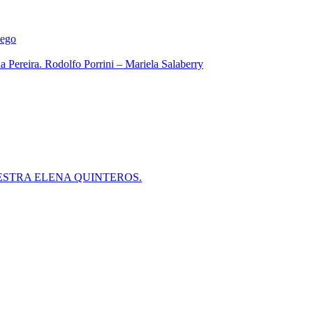
iego
 Pereira. Rodolfo Porrini – Mariela Salaberry
ESTRA ELENA QUINTEROS.