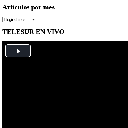
Artículos por mes
Artículos
por
mes
TELESUR EN VIVO