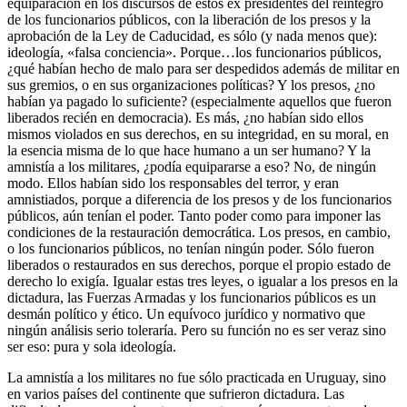
equiparación en los discursos de estos ex presidentes del reintegro
de los funcionarios públicos, con la liberación de los presos y la
aprobación de la Ley de Caducidad, es sólo (y nada menos que):
ideología, «falsa conciencia». Porque…los funcionarios públicos,
¿qué habían hecho de malo para ser despedidos además de militar en
sus gremios, o en sus organizaciones políticas? Y los presos, ¿no
habían ya pagado lo suficiente? (especialmente aquellos que fueron
liberados recién en democracia). Es más, ¿no habían sido ellos
mismos violados en sus derechos, en su integridad, en su moral, en
la esencia misma de lo que hace humano a un ser humano? Y la
amnistía a los militares, ¿podía equipararse a eso? No, de ningún
modo. Ellos habían sido los responsables del terror, y eran
amnistiados, porque a diferencia de los presos y de los funcionarios
públicos, aún tenían el poder. Tanto poder como para imponer las
condiciones de la restauración democrática. Los presos, en cambio,
o los funcionarios públicos, no tenían ningún poder. Sólo fueron
liberados o restaurados en sus derechos, porque el propio estado de
derecho lo exigía. Igualar estas tres leyes, o igualar a los presos en la
dictadura, las Fuerzas Armadas y los funcionarios públicos es un
desmán político y ético. Un equívoco jurídico y normativo que
ningún análisis serio toleraría. Pero su función no es ser veraz sino
ser eso: pura y sola ideología.
La amnistía a los militares no fue sólo practicada en Uruguay, sino
en varios países del continente que sufrieron dictadura. Las