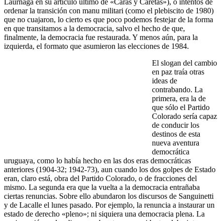
Laurnaga en su artículo último de «Caras y Caretas»), o intentos de
ordenar la transición con manu militari (como el plebiscito de 1980)
que no cuajaron, lo cierto es que poco podemos festejar de la forma
en que transitamos a la democracia, salvo el hecho de que,
finalmente, la democracia fue restaurada. Y menos aún, para la
izquierda, el formato que asumieron las elecciones de 1984.
El slogan del cambio
en paz traía otras
ideas de
contrabando. La
primera, era la de
que sólo el Partido
Colorado sería capaz
de conducir los
destinos de esta
nueva aventura
democrática
uruguaya, como lo había hecho en las dos eras democráticas
anteriores (1904-32; 1942-73), aun cuando los dos golpes de Estado
eran, claro está, obra del Partido Colorado, o de fracciones del
mismo. La segunda era que la vuelta a la democracia entrañaba
ciertas renuncias. Sobre ello abundaron los discursos de Sanguinetti
y de Lacalle el lunes pasado. Por ejemplo, la renuncia a instaurar un
estado de derecho «pleno»; ni siquiera una democracia plena. La