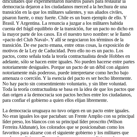
dificultades que experimentaron nuestros países para restaurar la
democracia dejaron a los ciudadanos merced a la hechura de una
transición en la que los militares salientes, y sus aliados civiles,
pisaron fuerte, o muy fuerte. Chile es un buen ejemplo de ello. Y
Brasil. Y Argentina. La renuncia a juzgar a los militares habida
cuenta del frágil equilibrio de la transición, fue un pacto no dicho en
la mayor parte de los casos. En el nuestro tuvo nombre: se le llamó
«pacto del Club Naval». Y allí se negociaron los términos de la
transición. De ese pacto emana, entre otras cosas, la exposición de
motivos de la Ley de Caducidad. Pero ello no es un pacto. Los
pactos, como señala toda la teoría contractualista desde Hobbes en
adelante, sólo se hacen entre iguales. No pueden hacerse entre partes
notoriamente desiguales. Porque un pacto de un débil con alguien
notoriamente más poderoso, puede interpretarse como hecho bajo
amenaza o coerción. Y la esencia del pacto es ser hecho libremente.
No hay pacto sin consentimiento voluntario, y sin libre voluntad.
Toda la teoría contractualista se basa en la idea de que los pactos que
dan origen a la democracia son pactos hechos entre los ciudadanos,
para confiar el gobierno a quien ellos elijan libremente.
La democracia uruguaya no tuvo origen en un pacto entre iguales.
No eran iguales los que pactaban: un Frente Amplio con su principal
líder preso, los blancos con su principal líder proscrito (Wilson
Ferreira Aldunate), los colorados que se posicionaban como los
favoritos para alzarse con el siguiente gobierno y los militares que