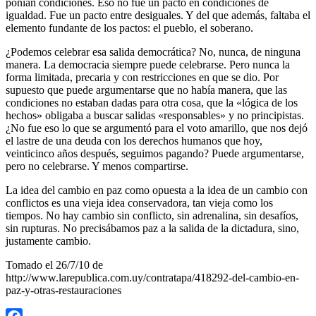
ponían condiciones. Eso no fue un pacto en condiciones de
igualdad. Fue un pacto entre desiguales. Y del que además, faltaba el
elemento fundante de los pactos: el pueblo, el soberano.
¿Podemos celebrar esa salida democrática? No, nunca, de ninguna
manera. La democracia siempre puede celebrarse. Pero nunca la
forma limitada, precaria y con restricciones en que se dio. Por
supuesto que puede argumentarse que no había manera, que las
condiciones no estaban dadas para otra cosa, que la «lógica de los
hechos» obligaba a buscar salidas «responsables» y no principistas.
¿No fue eso lo que se argumentó para el voto amarillo, que nos dejó
el lastre de una deuda con los derechos humanos que hoy,
veinticinco años después, seguimos pagando? Puede argumentarse,
pero no celebrarse. Y menos compartirse.
La idea del cambio en paz como opuesta a la idea de un cambio con
conflictos es una vieja idea conservadora, tan vieja como los
tiempos. No hay cambio sin conflicto, sin adrenalina, sin desafíos,
sin rupturas. No precisábamos paz a la salida de la dictadura, sino,
justamente cambio.
Tomado el 26/7/10 de
http://www.larepublica.com.uy/contratapa/418292-del-cambio-en-
paz-y-otras-restauraciones