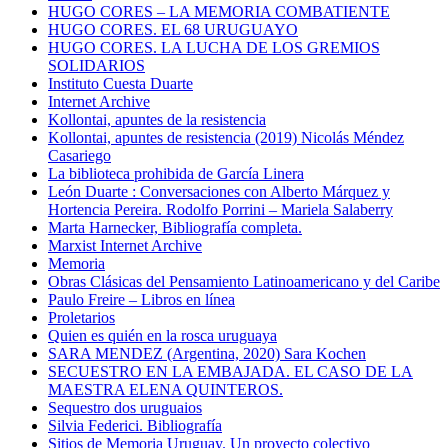
HUGO CORES – LA MEMORIA COMBATIENTE
HUGO CORES. EL 68 URUGUAYO
HUGO CORES. LA LUCHA DE LOS GREMIOS
SOLIDARIOS
Instituto Cuesta Duarte
Internet Archive
Kollontai, apuntes de la resistencia
Kollontai, apuntes de resistencia (2019) Nicolás Méndez
Casariego
La biblioteca prohibida de García Linera
León Duarte : Conversaciones con Alberto Márquez y
Hortencia Pereira. Rodolfo Porrini – Mariela Salaberry
Marta Harnecker, Bibliografía completa.
Marxist Internet Archive
Memoria
Obras Clásicas del Pensamiento Latinoamericano y del Caribe
Paulo Freire – Libros en línea
Proletarios
Quien es quién en la rosca uruguaya
SARA MENDEZ (Argentina, 2020) Sara Kochen
SECUESTRO EN LA EMBAJADA. EL CASO DE LA
MAESTRA ELENA QUINTEROS.
Sequestro dos uruguaios
Silvia Federici. Bibliografía
Sitios de Memoria Uruguay. Un proyecto colectivo