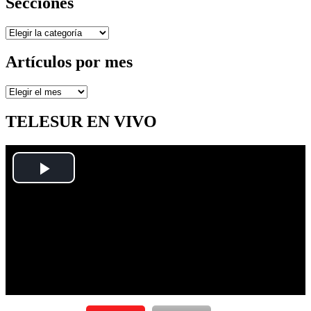
Secciones
Secciones
Artículos por mes
Artículos
por
mes
TELESUR EN VIVO