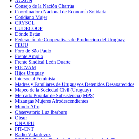
ACSUN
Consejo de la Nación Charrúa
Coordinadora Nacional de Economía Solidaria
Cotidiano Mujer
CRYSOL
CUDECOOP
Dónde Están
Federación de Cooperativas de Pruduccion del Uruguay
FEUU
Foro de São Paulo
Frente Amplio
Frente Sindical León Duarte
FUCVAM
Hijos Uruguay
Intersocial Feminista
Madres y Familiares de Uruguayos Detenidos Desaparecidos
Mapeo de la Sociedad Civil (Uruguay)
Mercado Popular de Subsistencia (MPS)
Mizangas Mujeres Afrodescendientes
Mundo Afro
Observatorio Luz Ibarburu
Obsur
ONAJPU
PIT-CNT
Radio Vidardevoz