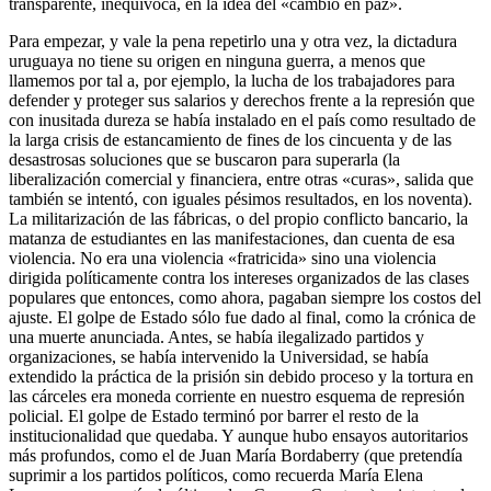
transparente, inequívoca, en la idea del «cambio en paz».
Para empezar, y vale la pena repetirlo una y otra vez, la dictadura
uruguaya no tiene su origen en ninguna guerra, a menos que
llamemos por tal a, por ejemplo, la lucha de los trabajadores para
defender y proteger sus salarios y derechos frente a la represión que
con inusitada dureza se había instalado en el país como resultado de
la larga crisis de estancamiento de fines de los cincuenta y de las
desastrosas soluciones que se buscaron para superarla (la
liberalización comercial y financiera, entre otras «curas», salida que
también se intentó, con iguales pésimos resultados, en los noventa).
La militarización de las fábricas, o del propio conflicto bancario, la
matanza de estudiantes en las manifestaciones, dan cuenta de esa
violencia. No era una violencia «fratricida» sino una violencia
dirigida políticamente contra los intereses organizados de las clases
populares que entonces, como ahora, pagaban siempre los costos del
ajuste. El golpe de Estado sólo fue dado al final, como la crónica de
una muerte anunciada. Antes, se había ilegalizado partidos y
organizaciones, se había intervenido la Universidad, se había
extendido la práctica de la prisión sin debido proceso y la tortura en
las cárceles era moneda corriente en nuestro esquema de represión
policial. El golpe de Estado terminó por barrer el resto de la
institucionalidad que quedaba. Y aunque hubo ensayos autoritarios
más profundos, como el de Juan María Bordaberry (que pretendía
suprimir a los partidos políticos, como recuerda María Elena