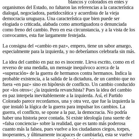
blancos y colorados en entes y
organismos del Estado, no faltaron las referencias a la característica
dialogal, negociadora, partidocrática y acuerdista de la vieja
democracia uruguaya. Una característica que bien puede ser
elogiada o criticada, alabada como amortiguadora o denunciada
como freno del cambio. Pero en esa circunstancia, y a la vista de los
convocantes, esta fue largamente festejada.
La consigna del «cambio en paz», empero, tiene un sabor amargo,
especialmente para la izquierda, y no deberíamos celebrarla sin más.
La idea del cambio en paz no es inocente. Lleva escrito, como en el
reverso de una medalla, un mensaje inequívoco acerca de la
«superación» de la guerra de hermanos contra hermanos. Indica la
probable existencia, a la salida de la dictadura, de un cambio que no
fuera «en paz» sino en hipótesis de conflicto. Un cambio conducido
por «los otros»: ¿la izquierda revanchista? Pues la idea del cambio
en paz interpela inevitablemente a la izquierda. Así, el Partido
Colorado parece recordarnos, una y otra vez, que fue la izquierda la
que instaló la lógica de la guerra para impulsar los cambios. La
guerra, el conflicto, se opone a la paz, la democracia. No podría
haber una historia peor contada. Si existe ideología (una suerte de
«falsa conciencia» sobre la realidad, que es tanto más poderosa
cuanto más la falsea, pues vuelve a los ciudadanos ciegos, torpes,
inoperantes, y últimamente incapaces de cambiarla), esta se vuelve