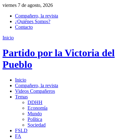
viernes 7 de agosto, 2026
Compañero, la revista
¿Quiénes Somos?
Contacto
Inicio
Partido por la Victoria del
Pueblo
Inicio
Compañero, la revista
Videos Compañeros
Temas
DDHH
Economía
Mundo
Política
Sociedad
FSLD
FA