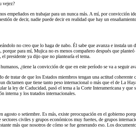
u vejez?
mos empeñados en trabajar para un nunca más. A mí, por convicción ide
uestión de decir, nadie puede decir en realidad que hay un ensañamient
ándolo no creo que lo haga de nabo. Él sabe que avanza e instala un de
ones, porque para mí, Mujica no es menos compañero después que plante
l presidente ya dijo que no plantearía el tema.
humanos, ¿tiene la convicción de que en este período se va a seguir a
o de tratar de que los Estados miembros tengan una actitud coherente 
n dictamen que tiene tanto peso internacional o más que el de La Haya
r la ley de Caducidad, pasó el tema a la Corte Interamericana y que s
n interna y los tratados internacionales.
en agosto o setiembre. Es más, existe preocupación en el gobierno porq
e sectores civiles y grupos económicos muy fuertes, de grupos internac
astante más que nosotros de cómo se fue generando eso. Los documentos 