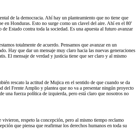
mental de la democracia. Ahí hay un planteamiento que no tiene que
pe en Honduras. Esto no surge como un clavel del aire. Ahí en el 80′
de Estado contra toda la sociedad. Es una apuesta al futuro avanzar
s estamos totalmente de acuerdo. Pensamos que avanzar en un
stado. Hay que dar un mensaje muy claro hacia las nuevas generaciones
ratis. El mensaje de verdad y justicia tiene que ser claro y al mismo
ién rescato la actitud de Mujica en el sentido de que cuando se da
ad del Frente Amplio y plantea que no va a presentar ningún proyecto
de una fuerza política de izquierda, pero está claro que nosotros no
ue vivieron, respeto la concepción, pero al mismo tiempo reclamo
cepción que piensa que reafirmar los derechos humanos en toda su