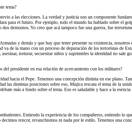
ste tema?
o previo a las elecciones. La verdad y justicia son un componente funda
lara para el futuro. Por ejemplo, todo el mundo ha hablado sobre el gol
 dos demonios. Yo creo que acá tampoco fue una guerra, fue terrorismo 
 Armadas y demás y que hay que tener presente su existencia, nosotro
ad va de la mano con un proceso de depuración de los terroristas de E
 asesinar, torturar, secuestrar niños y suprimirles la identidad no sale g
s del presidente en esa relación de acercamiento con los militares?
idad hacia el Pepe. Tenemos una concepción distinta en ese plano. Tamb
d las distintas posiciones sobre eso, Mujica rescata el tema de la unid
 debate más a fondo sobre el tema. Eso es saludable y hace a la esencia 
combatientes. Entiendo la experiencia de los compañeros, entiendo lo q
o decimos rencor, revanchismos ni nada por le estilo. Tenemos una con