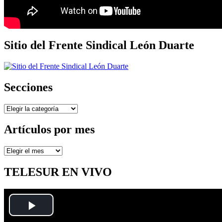
Sitio del Frente Sindical León Duarte
Secciones
Secciones
Artículos por mes
Artículos
por
mes
TELESUR EN VIVO