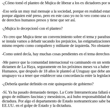
-¿Cómo tomó el planteo de Mujica de liberar a los ex dictadores por s
-Eso sería un muy mal mensaje a la sociedad, porque en realidad esta
porque alguien esté preso, pero en este caso yo no lo veo como una c
de derechos humanos presos y tiene que ser así.
-¿Mujica lo decepcionó con el planteo?
-Yo creo que Mujica tiene un convencimiento sobre el tema y parafrase
se instala vamos a debatir sacando los prejuicios, las estigmatizaci
mismo respeto como compañero y militante de izquierda. No obstante, e
-Como usted decía, hay muchas cosas pendientes en el tema derechos 
-Me parece que la comunidad internacional va caminando en un sentid
dictamen de La Haya, seguramente en los próximos meses va a haber u
Humanos, que después de 18 años le planteó al Uruguay que debe anula
uruguayo va a tener que establecer una concordancia entre la legislació
-¿Debería quedar definido en este quinquenio de gobierno?
-Sí. Ya ha pasado demasiado tiempo. La Corte Interamericana fallará 
grupo de militares fascistas y meseánicos, acá hubo responsabilidad d
dictadura. Por algo el departamento de Estado norteamericano sabe b
EE.UU. en el golpe de Estado y la dictadura.