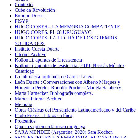
Contexto
Cuba en Revolución
Enrique Dussel
FISYP
HUGO CORES – LA MEMORIA COMBATIENTE
HUGO CORES. EL 68 URUGUAYO
HUGO CORES. LA LUCHA DE LOS GREMIOS
SOLIDARIOS
Instituto Cuesta Duarte
Internet Archive
Kollontai, apuntes de la resistencia
Kollontai, apuntes de resistencia (2019) Nicolás Méndez
Casariego
La biblioteca prohibida de García Linera
León Duarte : Conversaciones con Alberto Márquez y
Hortencia Pereira. Rodolfo Porrini – Mariela Salaberry
Marta Harnecker, Bibliografía completa.
Marxist Internet Archive
Memoria
Obras Clásicas del Pensamiento Latinoamericano y del Caribe
Paulo Freire – Libros en línea
Proletarios
Quien es quién en la rosca uruguaya
SARA MENDEZ (Argentina, 2020) Sara Kochen
SECUESTRO EN LA EMBAJADA. EL CASO DE LA