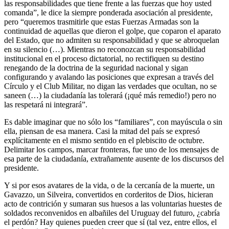
las responsabilidades que tiene frente a las fuerzas que hoy usted
comanda”, le dice la siempre ponderada asociación al presidente,
pero “queremos trasmitirle que estas Fuerzas Armadas son la
continuidad de aquellas que dieron el golpe, que coparon el aparato
del Estado, que no admiten su responsabilidad y que se abroquelan
en su silencio (…). Mientras no reconozcan su responsabilidad
institucional en el proceso dictatorial, no rectifiquen su destino
renegando de la doctrina de la seguridad nacional y sigan
configurando y avalando las posiciones que expresan a través del
Círculo y el Club Militar, no digan las verdades que ocultan, no se
saneen (…) la ciudadanía las tolerará (¡qué más remedio!) pero no
las respetará ni integrará”.
Es dable imaginar que no sólo los “familiares”, con mayúscula o sin
ella, piensan de esa manera. Casi la mitad del país se expresó
explícitamente en el mismo sentido en el plebiscito de octubre.
Delimitar los campos, marcar fronteras, fue uno de los mensajes de
esa parte de la ciudadanía, extrañamente ausente de los discursos del
presidente.
Y si por esos avatares de la vida, o de la cercanía de la muerte, un
Gavazzo, un Silveira, convertidos en corderitos de Dios, hicieran
acto de contrición y sumaran sus huesos a las voluntarias huestes de
soldados reconvenidos en albañiles del Uruguay del futuro, ¿cabría
el perdón? Hay quienes pueden creer que sí (tal vez, entre ellos, el