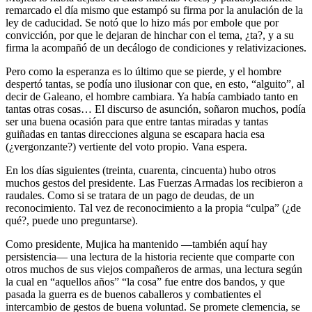
remarcado el día mismo que estampó su firma por la anulación de la
ley de caducidad. Se notó que lo hizo más por embole que por
convicción, por que le dejaran de hinchar con el tema, ¿ta?, y a su
firma la acompañó de un decálogo de condiciones y relativizaciones.
Pero como la esperanza es lo último que se pierde, y el hombre
despertó tantas, se podía uno ilusionar con que, en esto, “alguito”, al
decir de Galeano, el hombre cambiara. Ya había cambiado tanto en
tantas otras cosas… El discurso de asunción, soñaron muchos, podía
ser una buena ocasión para que entre tantas miradas y tantas
guiñadas en tantas direcciones alguna se escapara hacia esa
(¿vergonzante?) vertiente del voto propio. Vana espera.
En los días siguientes (treinta, cuarenta, cincuenta) hubo otros
muchos gestos del presidente. Las Fuerzas Armadas los recibieron a
raudales. Como si se tratara de un pago de deudas, de un
reconocimiento. Tal vez de reconocimiento a la propia “culpa” (¿de
qué?, puede uno preguntarse).
Como presidente, Mujica ha mantenido —también aquí hay
persistencia— una lectura de la historia reciente que comparte con
otros muchos de sus viejos compañeros de armas, una lectura según
la cual en “aquellos años” “la cosa” fue entre dos bandos, y que
pasada la guerra es de buenos caballeros y combatientes el
intercambio de gestos de buena voluntad. Se promete clemencia, se