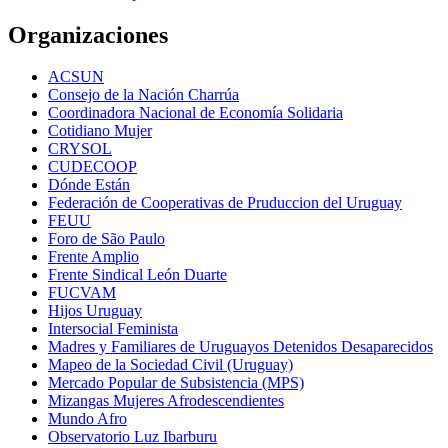
Organizaciones
ACSUN
Consejo de la Nación Charrúa
Coordinadora Nacional de Economía Solidaria
Cotidiano Mujer
CRYSOL
CUDECOOP
Dónde Están
Federación de Cooperativas de Pruduccion del Uruguay
FEUU
Foro de São Paulo
Frente Amplio
Frente Sindical León Duarte
FUCVAM
Hijos Uruguay
Intersocial Feminista
Madres y Familiares de Uruguayos Detenidos Desaparecidos
Mapeo de la Sociedad Civil (Uruguay)
Mercado Popular de Subsistencia (MPS)
Mizangas Mujeres Afrodescendientes
Mundo Afro
Observatorio Luz Ibarburu