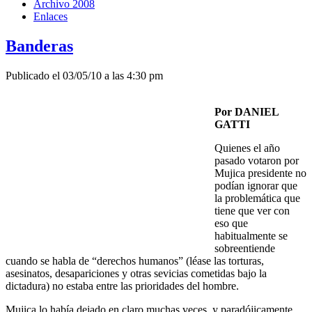
Archivo 2008
Enlaces
Banderas
Publicado el 03/05/10 a las 4:30 pm
Por DANIEL
GATTI
Quienes el año
pasado votaron por
Mujica presidente no
podían ignorar que
la problemática que
tiene que ver con
eso que
habitualmente se
sobreentiende
cuando se habla de “derechos humanos” (léase las torturas,
asesinatos, desapariciones y otras sevicias cometidas bajo la
dictadura) no estaba entre las prioridades del hombre.
Mujica lo había dejado en claro muchas veces, y paradójicamente