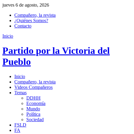
jueves 6 de agosto, 2026
Compañero, la revista
¿Quiénes Somos?
Contacto
Inicio
Partido por la Victoria del
Pueblo
Inicio
Compañero, la revista
Videos Compañeros
Temas
DDHH
Economía
Mundo
Política
Sociedad
FSLD
FA