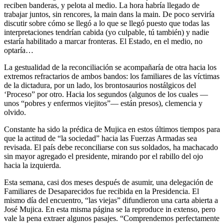
reciben banderas, y pelota al medio. La hora habría llegado de
trabajar juntos, sin rencores, la main dans la main. De poco serviría
discutir sobre cómo se llegó a lo que se llegó puesto que todas las
interpretaciones tendrían cabida (yo culpable, tú también) y nadie
estaría habilitado a marcar fronteras. El Estado, en el medio, no
optaría…
La gestualidad de la reconciliación se acompañaría de otra hacia los
extremos refractarios de ambos bandos: los familiares de las víctimas
de la dictadura, por un lado, los brontosaurios nostálgicos del
‘Proceso” por otro. Hacia los segundos (algunos de los cuales —
unos “pobres y enfermos viejitos”— están presos), clemencia y
olvido.
Constante ha sido la prédica de Mujica en estos últimos tiempos para
que la actitud de “la sociedad” hacia las Fuerzas Armadas sea
revisada. El país debe reconciliarse con sus soldados, ha machacado
sin mayor agregado el presidente, mirando por el rabillo del ojo
hacia la izquierda.
Esta semana, casi dos meses después de asumir, una delegación de
Familiares de Desaparecidos fue recibida en la Presidencia. El
mismo día del encuentro, “las viejas” difundieron una carta abierta a
José Mujica. En esta misma página se la reproduce in extenso, pero
vale la pena extraer algunos pasajes. “Comprendemos perfectamente