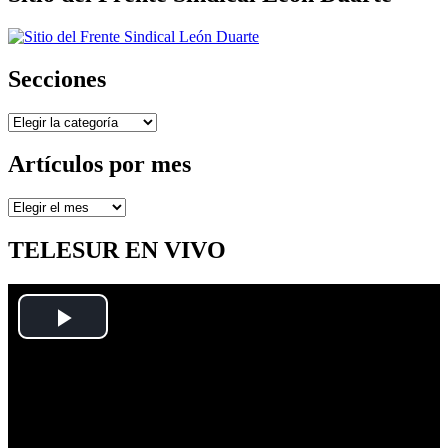
Secciones
Secciones
Artículos por mes
Artículos
por
mes
TELESUR EN VIVO