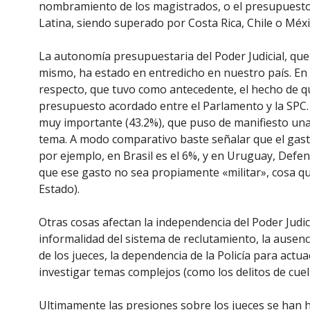
nombramiento de los magistrados, o el presupuesto
Latina, siendo superado por Costa Rica, Chile o Méxi
La autonomía presupuestaria del Poder Judicial, que
mismo, ha estado en entredicho en nuestro país. En 1
respecto, que tuvo como antecedente, el hecho de qu
presupuesto acordado entre el Parlamento y la SPC. 
muy importante (43.2%), que puso de manifiesto una c
tema. A modo comparativo baste señalar que el gasto 
por ejemplo, en Brasil es el 6%, y en Uruguay, Def
que ese gasto no sea propiamente «militar», cosa qu
Estado).
Otras cosas afectan la independencia del Poder Judici
informalidad del sistema de reclutamiento, la ausenc
de los jueces, la dependencia de la Policía para actu
investigar temas complejos (como los delitos de cuell
Ultimamente las presiones sobre los jueces se han hec