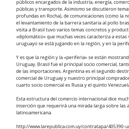
públicos encargados de la industria, energía, comerc
públicas y transporte. Asimismo se discutieron tema
profundas en Rocha), de comunicaciones (como la nor
el levantamiento de la barrera sanitaria al pollo brasi
visita a Brasil tuvo varios temas concretos y product
«diplomático» que muchas veces caracteriza a estas v
uruguayo se está jugando en la región, y en la perife
Y es que la región y la «periferia» se están mostran
Uruguay. Brasil fue el principal socio comercial, ta
de las importaciones. Argentina es el segundo destin
comercial de Uruguay y nuestro principal comprador d
cuarto socio comercial es Rusia y el quinto Venezuel
Esta estructura del comercio internacional dice much
inserción que requerirá una mirada larga sobre las a
latinoamericana.
http://www.larepublica.com.uy/contratapa/405390-u