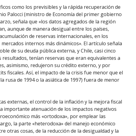
icos como los previsibles y la rápida recuperación de
onio Palocci (ministro de Economía del primer gobierno
marzo, señala que «los datos agregados de la región
ran, aunque de manera desigual entre los países,
a acumulación de reservas internacionales, en los
 de mercados internos más dinámicos». El artículo señala
oble de su deuda pública externa, y Chile, casi cinco
s resultados, tenían reservas que eran equivalentes a
s, asimismo, redujeron su crédito externo, y por
s fiscales. Así, el impacto de la crisis fue menor que el
la rusa de 1994 o la asiática de 1997) fuera de menor
as externas, el control de la inflación y la mejora fiscal
a importante atenuación de los impactos negativos
 macroeconómico más «ortodoxa», por emplear las
bargo, la parte «heterodoxa» del manejo económico
e otras cosas, de la reducción de la desigualdad y la