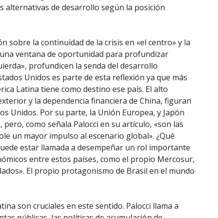
as alternativas de desarrollo según la posición
n sobre la continuidad de la crisis en «el centro» y la
re una ventana de oportunidad para profundizar
uierda», profundicen la senda del desarrollo
stados Unidos es parte de esta reflexión ya que más
ica Latina tiene como destino ese país. El alto
exterior y la dependencia financiera de China, figuran
os Unidos. Por su parte, la Unión Europea, y Japón
 pero, como señala Palocci en su artículo, «son las
le un mayor impulso al escenario global». ¿Qué
 puede estar llamada a desempeñar un rol importante
onómicos entre estos países, como el propio Mercosur,
llados». El propio protagonismo de Brasil en el mundo
ina son cruciales en este sentido. Palocci llama a
ntas públicas, las políticas de acumulación de