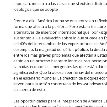
impulsan, muestra a las claras que sí existen distint
ideológica que se adopte.
Frente a ello, América Latina se encuentra en reflexió
forma que afecta a la periferia. Pero esta crisis ab
alternativas de inserción internacional que, por «izq
sustentable. La evaluación sobre lo que sucede en E
del 40% del intercambio de las exportaciones de Amér
desempleo, la magnitud del déficit público, la deuda 
entre los más graves problemas que afectan a Estad
están en un proceso bastante lento de recuperación,
llamadas economías emergentes las que están dándo
significa esto? Que la otrora «periferia» del mundo
en el escenario mundial. La creación de bloques ec
sirven para la acción concertada de los «subdesarro
da cuenta de esto.
Las oportunidades para la integración de América Lat
«valorizar las buenas prácticas de gestión de las cue