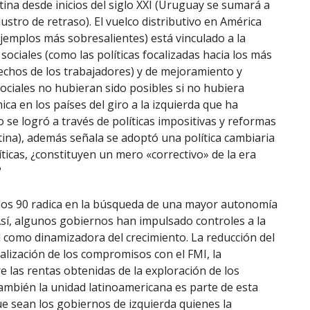
ina desde inicios del siglo XXI (Uruguay se sumará a
ustro de retraso). El vuelco distributivo en América
ejemplos más sobresalientes) está vinculado a la
ociales (como las políticas focalizadas hacia los más
rechos de los trabajadores) y de mejoramiento y
sociales no hubieran sido posibles si no hubiera
ca en los países del giro a la izquierda que ha
o se logró a través de políticas impositivas y reformas
ina), además ­señala­ se adoptó una política cambiaria
íticas, ¿constituyen un mero «correctivo» de la era
?
de los 90 radica en la búsqueda de una mayor autonomía
 Así, algunos gobiernos han impulsado controles a la
 como dinamizadora del crecimiento. La reducción del
alización de los compromisos con el FMI, la
 las rentas obtenidas de la exploración de los
también la unidad latinoamericana es parte de esta
ue sean los gobiernos de izquierda quienes la