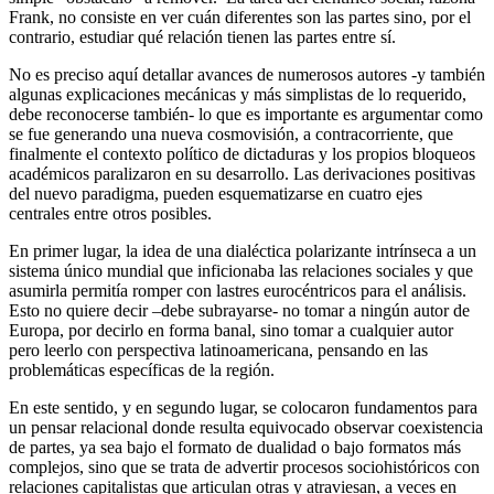
Frank, no consiste en ver cuán diferentes son las partes sino, por el
contrario, estudiar qué relación tienen las partes entre sí.
No es preciso aquí detallar avances de numerosos autores -y también
algunas explicaciones mecánicas y más simplistas de lo requerido,
debe reconocerse también- lo que es importante es argumentar como
se fue generando una nueva cosmovisión, a contracorriente, que
finalmente el contexto político de dictaduras y los propios bloqueos
académicos paralizaron en su desarrollo. Las derivaciones positivas
del nuevo paradigma, pueden esquematizarse en cuatro ejes
centrales entre otros posibles.
En primer lugar, la idea de una dialéctica polarizante intrínseca a un
sistema único mundial que inficionaba las relaciones sociales y que
asumirla permitía romper con lastres eurocéntricos para el análisis.
Esto no quiere decir –debe subrayarse- no tomar a ningún autor de
Europa, por decirlo en forma banal, sino tomar a cualquier autor
pero leerlo con perspectiva latinoamericana, pensando en las
problemáticas específicas de la región.
En este sentido, y en segundo lugar, se colocaron fundamentos para
un pensar relacional donde resulta equivocado observar coexistencia
de partes, ya sea bajo el formato de dualidad o bajo formatos más
complejos, sino que se trata de advertir procesos sociohistóricos con
relaciones capitalistas que articulan otras y atraviesan, a veces en