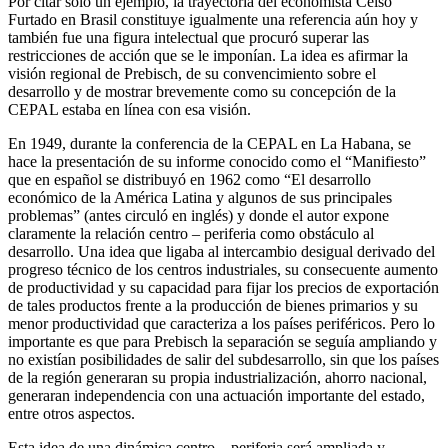
Por citar solo un ejemplo, la trayectoria del economista Celso
Furtado en Brasil constituye igualmente una referencia aún hoy y
también fue una figura intelectual que procuró superar las
restricciones de acción que se le imponían. La idea es afirmar la
visión regional de Prebisch, de su convencimiento sobre el
desarrollo y de mostrar brevemente como su concepción de la
CEPAL estaba en línea con esa visión.
En 1949, durante la conferencia de la CEPAL en La Habana, se
hace la presentación de su informe conocido como el “Manifiesto”
que en español se distribuyó en 1962 como “El desarrollo
económico de la América Latina y algunos de sus principales
problemas” (antes circuló en inglés) y donde el autor expone
claramente la relación centro – periferia como obstáculo al
desarrollo. Una idea que ligaba al intercambio desigual derivado del
progreso técnico de los centros industriales, su consecuente aumento
de productividad y su capacidad para fijar los precios de exportación
de tales productos frente a la producción de bienes primarios y su
menor productividad que caracteriza a los países periféricos. Pero lo
importante es que para Prebisch la separación se seguía ampliando y
no existían posibilidades de salir del subdesarrollo, sin que los países
de la región generaran su propia industrialización, ahorro nacional,
generaran independencia con una actuación importante del estado,
entre otros aspectos.
Esta idea de una dinámica centro – periferia será ampliada y