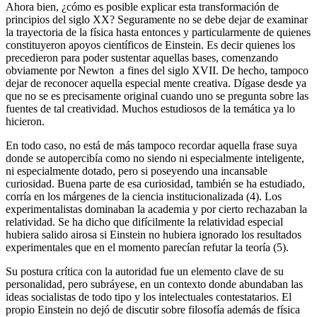
Ahora bien, ¿cómo es posible explicar esta transformación de
principios del siglo XX? Seguramente no se debe dejar de examinar
la trayectoria de la física hasta entonces y particularmente de quienes
constituyeron apoyos científicos de Einstein. Es decir quienes los
precedieron para poder sustentar aquellas bases, comenzando
obviamente por Newton a fines del siglo XVII. De hecho, tampoco
dejar de reconocer aquella especial mente creativa. Dígase desde ya
que no se es precisamente original cuando uno se pregunta sobre las
fuentes de tal creatividad. Muchos estudiosos de la temática ya lo
hicieron.
En todo caso, no está de más tampoco recordar aquella frase suya
donde se autopercibía como no siendo ni especialmente inteligente,
ni especialmente dotado, pero si poseyendo una incansable
curiosidad. Buena parte de esa curiosidad, también se ha estudiado,
corría en los márgenes de la ciencia institucionalizada (4). Los
experimentalistas dominaban la academia y por cierto rechazaban la
relatividad. Se ha dicho que difícilmente la relatividad especial
hubiera salido airosa si Einstein no hubiera ignorado los resultados
experimentales que en el momento parecían refutar la teoría (5).
Su postura crítica con la autoridad fue un elemento clave de su
personalidad, pero subráyese, en un contexto donde abundaban las
ideas socialistas de todo tipo y los intelectuales contestatarios. El
propio Einstein no dejó de discutir sobre filosofía además de física