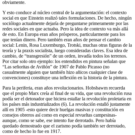
obviamente.
Y esto conduce al núcleo central de la argumentación: el contexto
social en que Einstein realizó tales formulaciones. De hecho, ningún
sociólogo actualmente dejaría de preguntarse primeramente por las
redes sociales en que actuaba. Pero la idea de contexto va más allá
de esto. En Europa eran años prósperos, particularmente para los
que tenían dinero. Pero también eran años de pensar el cambio
social: Lenin, Rosa Luxemburgo, Trotski, muchas otras figuras de la
teoría y la praxis socialista, luego consideradas claves. Esa idea de
cambio, de “transgresión” de un orden, invadía todos los terrenos.
Por citar solo otro ejemplo: los entendidos en pintura señalan que
“Las señoritas de Aviñón” de 1907 de Pablo Picasso (no
casualmente alguien que también hizo añicos cualquier clase de
convenciones) constituye una inflexión en la historia de la pintura.
Para la periferia, eran años revolucionarios. Hobsbawm recuerda
que el propio Marx creía al final de su vida, que una revolución rusa
podía ser el detonador que hiciera estallar la revolución proletaria en
los países más industrializados (6). La revolución estalló justamente
allí en 1905 -esto quiere decir huelgas masivas y constitución en
consejos obreros así como en especial revueltas campesinas-
aunque, como se sabe, ese intento fue derrotado. Pero había
quedado demostrado que el zarismo podía también ser derrotado,
como de hecho lo fue en 1917.