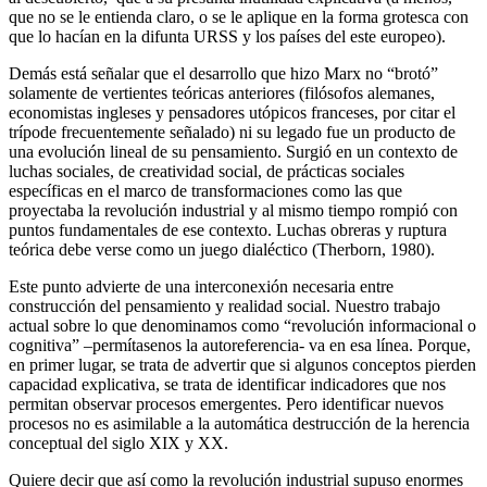
que no se le entienda claro, o se le aplique en la forma grotesca con
que lo hacían en la difunta URSS y los países del este europeo).
Demás está señalar que el desarrollo que hizo Marx no “brotó”
solamente de vertientes teóricas anteriores (filósofos alemanes,
economistas ingleses y pensadores utópicos franceses, por citar el
trípode frecuentemente señalado) ni su legado fue un producto de
una evolución lineal de su pensamiento. Surgió en un contexto de
luchas sociales, de creatividad social, de prácticas sociales
específicas en el marco de transformaciones como las que
proyectaba la revolución industrial y al mismo tiempo rompió con
puntos fundamentales de ese contexto. Luchas obreras y ruptura
teórica debe verse como un juego dialéctico (Therborn, 1980).
Este punto advierte de una interconexión necesaria entre
construcción del pensamiento y realidad social. Nuestro trabajo
actual sobre lo que denominamos como “revolución informacional o
cognitiva” –permítasenos la autoreferencia- va en esa línea. Porque,
en primer lugar, se trata de advertir que si algunos conceptos pierden
capacidad explicativa, se trata de identificar indicadores que nos
permitan observar procesos emergentes. Pero identificar nuevos
procesos no es asimilable a la automática destrucción de la herencia
conceptual del siglo XIX y XX.
Quiere decir que así como la revolución industrial supuso enormes