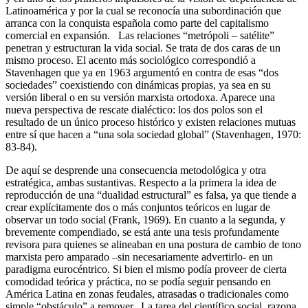
Latinoamérica y por la cual se reconocía una subordinación que
arranca con la conquista española como parte del capitalismo
comercial en expansión. Las relaciones “metrópoli – satélite”
penetran y estructuran la vida social. Se trata de dos caras de un
mismo proceso. El acento más sociológico correspondió a
Stavenhagen que ya en 1963 argumentó en contra de esas “dos
sociedades” coexistiendo con dinámicas propias, ya sea en su
versión liberal o en su versión marxista ortodoxa. Aparece una
nueva perspectiva de rescate dialéctico: los dos polos son el
resultado de un único proceso histórico y existen relaciones mutuas
entre sí que hacen a “una sola sociedad global” (Stavenhagen, 1970:
83-84).
De aquí se desprende una consecuencia metodológica y otra
estratégica, ambas sustantivas. Respecto a la primera la idea de
reproducción de una “dualidad estructural” es falsa, ya que tiende a
crear explícitamente dos o más conjuntos teóricos en lugar de
observar un todo social (Frank, 1969). En cuanto a la segunda, y
brevemente compendiado, se está ante una tesis profundamente
revisora para quienes se alineaban en una postura de cambio de tono
marxista pero amparado –sin necesariamente advertirlo- en un
paradigma eurocéntrico. Si bien el mismo podía proveer de cierta
comodidad teórica y práctica, no se podía seguir pensando en
América Latina en zonas feudales, atrasadas o tradicionales como
simple “obstáculo” a remover. La tarea del científico social, razona