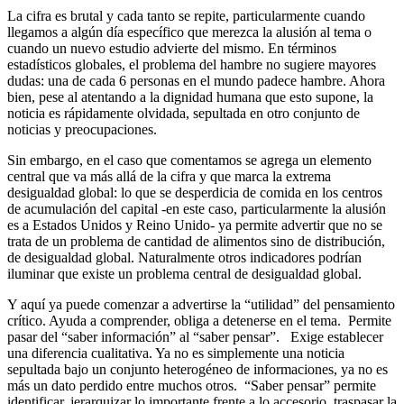
La cifra es brutal y cada tanto se repite, particularmente cuando
llegamos a algún día específico que merezca la alusión al tema o
cuando un nuevo estudio advierte del mismo. En términos
estadísticos globales, el problema del hambre no sugiere mayores
dudas: una de cada 6 personas en el mundo padece hambre. Ahora
bien, pese al atentando a la dignidad humana que esto supone, la
noticia es rápidamente olvidada, sepultada en otro conjunto de
noticias y preocupaciones.
Sin embargo, en el caso que comentamos se agrega un elemento
central que va más allá de la cifra y que marca la extrema
desigualdad global: lo que se desperdicia de comida en los centros
de acumulación del capital -en este caso, particularmente la alusión
es a Estados Unidos y Reino Unido- ya permite advertir que no se
trata de un problema de cantidad de alimentos sino de distribución,
de desigualdad global. Naturalmente otros indicadores podrían
iluminar que existe un problema central de desigualdad global.
Y aquí ya puede comenzar a advertirse la “utilidad” del pensamiento
crítico. Ayuda a comprender, obliga a detenerse en el tema. Permite
pasar del “saber información” al “saber pensar”. Exige establecer
una diferencia cualitativa. Ya no es simplemente una noticia
sepultada bajo un conjunto heterogéneo de informaciones, ya no es
más un dato perdido entre muchos otros. “Saber pensar” permite
identificar, jerarquizar lo importante frente a lo accesorio, traspasar la