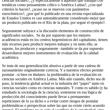
ciencias sociales?, ¿y específicamente a aquellos que trabajan con
temáticas como pensamiento crítico o América Latina?, ¿con qué
criterios lo hacen?, ¿acaso no se mueven con parámetros
eurocéntricos?, ¿por qué lo publicado en una revista especializada
de Estados Unidos es casi automáticamente considerado mejor que
un producto publicado en el Río de la plata, por seguir el ejemplo?.
Seguramente subyace a la discusión elementos de construcción de
significados sociales. Se da por supuesto que los mejores
académicos están en los centros hegemónicos del capitalismo, tienen
más recursos para producir mejores trabajos y en tanto ello, se
supone, los producen y seguramente –también se da por supuesto-
desarrollaron mejores instrumentos de evaluación de la calidad
académica.
Se trata de una generalización abusiva a partir de una cadena de
razonamiento originalmente correcta. Y a nuestros efectos permite
postular –si bien en titulares- la problemática de la evaluación en
ciencias sociales en América Latina. Más aún cuando, dicho sea de
paso, la tendencia global actual es la industria del “paper” tanto en
ciencias sociales como en ciencias naturales. Y como es sabido (y ha
estudiado la sociología de la ciencia), sostenerse en esa lógica de
producción del conocimiento puede llevar a permanentes
repeticiones de lo ya dicho o a evitar correr riesgos de postular
problemáticas o perspectivas sobre las que no existe cierto acuerdo
general. El problema no es solo el sacrificio de la creatividad, sino