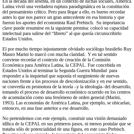
En la década del sesenta, en un contexto de luchas sociales, América
Latina vivió una verdadera ruptura paradigmática en la constitución
del pensamiento crítico. Pero para llegar a ello, es bueno recordar
antes lo que nos parece un gran antecedente en esa historia y que
fueron los aportes del economista Raul Prebisch. Su importancia
clave puede resumirse en la siguiente premisa: colocó su capacidad
intelectual para salirse del “libreto” al que quería circunscribirlo
Estados Unidos.
El por mucho tiempo injustamente olvidado sociólogo brasileño Ruy
Mauro Marini lo marcó con mucha claridad. Y en tal sentido
conviene recordar el contexto de creación de la Comisión
Económica para América Latina, la CEPAL. Fue concebida en
Estados Unidos al terminar la Segunda Guerra Mundial para
responder a la inquietud que suponía el surgimiento de nuevas
naciones frente a los procesos de descolonización y en ese sentido,
se convertía en promotora de la teoría –y la ideología- del desarrollo,
tomando el proceso de desarrollo económico ocurrido en los centros
de acumulación como una fenómeno de orden general (Marini,
1993). Las economías de América Latina, por ejemplo, se ubicarían,
entonces, en una fase anterior a ese desarrollo.
No pretendemos con este ejemplo, construir una visión demasiado
idílica de la CEPAL en sus primeros pasos, ni menos postular que se
trataba sólo de potencialidad de una figura, en este caso Prebisch.