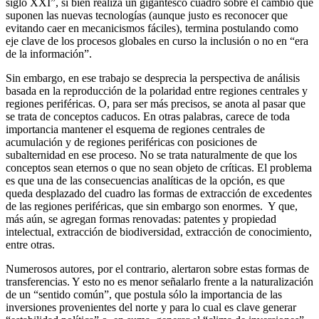
siglo XXI”, si bien realiza un gigantesco cuadro sobre el cambio que
suponen las nuevas tecnologías (aunque justo es reconocer que
evitando caer en mecanicismos fáciles), termina postulando como
eje clave de los procesos globales en curso la inclusión o no en “era
de la información”.
Sin embargo, en ese trabajo se desprecia la perspectiva de análisis
basada en la reproducción de la polaridad entre regiones centrales y
regiones periféricas. O, para ser más precisos, se anota al pasar que
se trata de conceptos caducos. En otras palabras, carece de toda
importancia mantener el esquema de regiones centrales de
acumulación y de regiones periféricas con posiciones de
subalternidad en ese proceso. No se trata naturalmente de que los
conceptos sean eternos o que no sean objeto de críticas. El problema
es que una de las consecuencias analíticas de la opción, es que
queda desplazado del cuadro las formas de extracción de excedentes
de las regiones periféricas, que sin embargo son enormes. Y que,
más aún, se agregan formas renovadas: patentes y propiedad
intelectual, extracción de biodiversidad, extracción de conocimiento,
entre otras.
Numerosos autores, por el contrario, alertaron sobre estas formas de
transferencias. Y esto no es menor señalarlo frente a la naturalización
de un “sentido común”, que postula sólo la importancia de las
inversiones provenientes del norte y para lo cual es clave generar