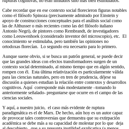
rupturas cognitivas, no eran limitados sino más bien estimulados.
Cabe recordar que en ese contexto social florecieron figuras notables
como el filósofo Spinoza (precisamente admirado por Einstein y
apoyo de construcciones conceptuales para el análisis social como
las de Althusser o más recientes como las del filósofo italiano
Antonio Negri), de pintores como Rembrandt, de investigadores
como Leeuwenhoek (considerado inventor del microscopio), etc. El
conocimiento se estimulaba, pero también las opiniones no
ortodoxas florecían. Lo segundo era necesario para lo primero.
Aunque suene obvio, si se busca un patrón general, se puede decir
que las grandes ideas con efectos transformadores surgen de un
contexto social determinado, al mismo tiempo que en algún sentido,
rompen con él. Esta última relativización es particularmente válida
para las ciencias naturales, pero en tren de prudencia, déjese su
discusión a quienes estudian la relación entre contextos y desarrollos
cognitivos. Aquí corresponde más modestamente –tomando lo
anteriormente señalado- preguntarse que ocurre en el campo de las
ciencias sociales.
Y aquí, a nuestro juicio, el caso más evidente de ruptura
paradigmática es el de Marx. De hecho, aún hoy es un autor capaz
de provocar tales controversias que demuestra que su extirpación
académica se debe más a su capacidad de molestar por lo que deja
al descubierto, que a su presunta inutilidad explicativa (a menos,