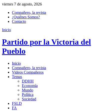
viernes 7 de agosto, 2026
Compañero, la revista
¿Quiénes Somos?
Contacto
Inicio
Partido por la Victoria del
Pueblo
Inicio
Compañero, la revista
Videos Compañeros
Temas
DDHH
Economía
Mundo
Política
Sociedad
FSLD
FA