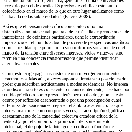
“estabilidad política” o, en suma, generar el “clima de inversiones”
necesario para el desarrollo. Es preciso desmitificar este punto
colocándolo en el marco de lo que en otro lugar analizamos como
“la batalla de las subjetividades” (Falero, 2008).
Así es que el pensamiento crítico concebido como una
sistematización intelectual que trata de ir más allá de prenociones, de
impresiones, de opiniones particulares, tiene la extraordinaria
importancia en el mundo actual de proveer de perspectivas analíticas
sobre la realidad que permitan no solo ubicarnos socialmente en el
marco de la tensión entre diversos intereses, viejos y nuevos, sino
también una conciencia transformadora que permite identificar
alternativas sociales.
Claro, esto exige pagar los costos de no converger en corrientes
hegemónicas. Más aún, a veces supone enfrentarse a posiciones de
poder que adscriben acríticamente a modas académicas. No interesa
aquí discutir si esto es consciente o inconscientemente, si se hace por
sentido práctico o por expreso interés personal o de grupo, si esto
ocurre por reflexión desencantada o por una preocupación cuasi
enfermiza de posicionarse mejor en el ámbito académico. Lo que
interesa marcar es como no pocas veces, tal adscripción significa el
desgarramiento de la capacidad colectiva creadora crítica de la
realidad y, por el contrario, la promoción del sometimiento
intelectual, el despojo de la inteligencia crítica en función de
coyunturas sociohistóricas que, se supone, así lo predisponen. Y