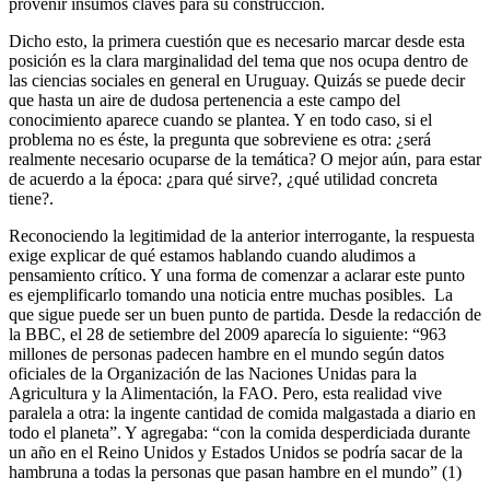
provenir insumos claves para su construcción.
Dicho esto, la primera cuestión que es necesario marcar desde esta
posición es la clara marginalidad del tema que nos ocupa dentro de
las ciencias sociales en general en Uruguay. Quizás se puede decir
que hasta un aire de dudosa pertenencia a este campo del
conocimiento aparece cuando se plantea. Y en todo caso, si el
problema no es éste, la pregunta que sobreviene es otra: ¿será
realmente necesario ocuparse de la temática? O mejor aún, para estar
de acuerdo a la época: ¿para qué sirve?, ¿qué utilidad concreta
tiene?.
Reconociendo la legitimidad de la anterior interrogante, la respuesta
exige explicar de qué estamos hablando cuando aludimos a
pensamiento crítico. Y una forma de comenzar a aclarar este punto
es ejemplificarlo tomando una noticia entre muchas posibles. La
que sigue puede ser un buen punto de partida. Desde la redacción de
la BBC, el 28 de setiembre del 2009 aparecía lo siguiente: “963
millones de personas padecen hambre en el mundo según datos
oficiales de la Organización de las Naciones Unidas para la
Agricultura y la Alimentación, la FAO. Pero, esta realidad vive
paralela a otra: la ingente cantidad de comida malgastada a diario en
todo el planeta”. Y agregaba: “con la comida desperdiciada durante
un año en el Reino Unidos y Estados Unidos se podría sacar de la
hambruna a todas la personas que pasan hambre en el mundo” (1)