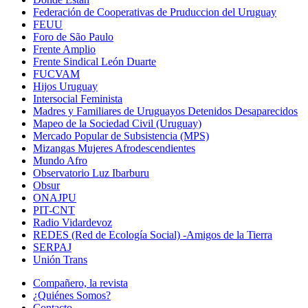
Federación de Cooperativas de Pruduccion del Uruguay
FEUU
Foro de São Paulo
Frente Amplio
Frente Sindical León Duarte
FUCVAM
Hijos Uruguay
Intersocial Feminista
Madres y Familiares de Uruguayos Detenidos Desaparecidos
Mapeo de la Sociedad Civil (Uruguay)
Mercado Popular de Subsistencia (MPS)
Mizangas Mujeres Afrodescendientes
Mundo Afro
Observatorio Luz Ibarburu
Obsur
ONAJPU
PIT-CNT
Radio Vidardevoz
REDES (Red de Ecología Social) -Amigos de la Tierra
SERPAJ
Unión Trans
Compañero, la revista
¿Quiénes Somos?
Contacto