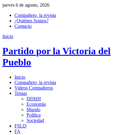
jueves 6 de agosto, 2026
Compañero, la revista
¿Quiénes Somos?
Contacto
Inicio
Partido por la Victoria del
Pueblo
Inicio
Compañero, la revista
Videos Compañeros
Temas
DDHH
Economía
Mundo
Política
Sociedad
FSLD
FA