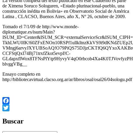
La versión completa del texto publicado en este Cuaderno es parte
de Ximena Soruco Sologuren, «Estado plurinacional-pueblo, una
construcción inédita en Bolivia» en Observatorio Social de América
Latina , CLACSO, Buenos Aires, año X, Nº 26, octubre de 2009.
Tomado el 7/1/09 de http://www.monde-
diplomatique.es/isum/Main?
ISUM_ID=Center&ISUM_SCR=externalServiceScr&ISUM_CIP
TkhLWU0IK!60ZFxENOn10RSPf1ullkItnzKkVS9i9dKNdZUEp2U
VMngj6arvyJXYUBSoAQ!O79PiQS75DJjzCKTfQ6QYxoXAKBrqF
CCFStjQxI74Bj71trxfZkot5evpI!C-
GLdapxflWox8TFNsPlYtp9HyvyV4qO0rbcob4Xa4K0TJVovfyzPH
blvggVBg__
Ensayo completo en
http://bibliotecavirtual.clacso.org.ar/ar/libros/osal/osal26/04sologu.pdf
Facebook
Twitter
Buscar