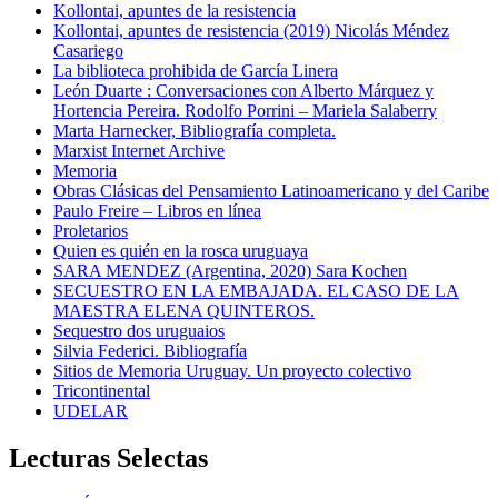
Kollontai, apuntes de la resistencia
Kollontai, apuntes de resistencia (2019) Nicolás Méndez
Casariego
La biblioteca prohibida de García Linera
León Duarte : Conversaciones con Alberto Márquez y
Hortencia Pereira. Rodolfo Porrini – Mariela Salaberry
Marta Harnecker, Bibliografía completa.
Marxist Internet Archive
Memoria
Obras Clásicas del Pensamiento Latinoamericano y del Caribe
Paulo Freire – Libros en línea
Proletarios
Quien es quién en la rosca uruguaya
SARA MENDEZ (Argentina, 2020) Sara Kochen
SECUESTRO EN LA EMBAJADA. EL CASO DE LA
MAESTRA ELENA QUINTEROS.
Sequestro dos uruguaios
Silvia Federici. Bibliografía
Sitios de Memoria Uruguay. Un proyecto colectivo
Tricontinental
UDELAR
Lecturas Selectas