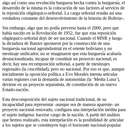
algo así como una revolución burguesa hecha contra la burguesía, el
desarrollo de la misma es la colocación de sus factores al servicio de
la reposición oligárquico-señorial. La carga señorial resulta así una
verdadera constante del desenvolvimiento de la historia de Bolivia».
Sin embargo, algo que no podía preverse hasta el 2000, pero que
había nacido en la Revolución de 1952, fue que esta reposición
oligárquico-señorial dejó de ser nacional. Cuando el MNR y luego
la dictadura de Banzer apostaron por la construcción de una
burguesía nacional agroindustrial en el oriente boliviano y un
mestizaje unificador, no se imaginaron que esta burguesía acabaría
desnacionalizada, incapaz de constituir un proyecto nacional; es
decir, hay una recomposición señorial, a partir de mestizajes
regionales (la cruceñidad), pero no nacional. Por eso es que, aunque
inicialmente la oposición política a Evo Morales intenta articular
varias regiones con la demanda de autonomías (la ‘Media Luna’),
deviene en un proyecto separatista, de constitución de un nuevo
Estado-nación.
Esta descomposición del sujeto nacional tradicional, de su
incapacidad para representar -aunque sea de manera aparente- un
proyecto nacional renovado, configura una interpelación inédita para
el sujeto indígena: hacerse cargo de la nación. A partir del análisis
que hemos realizado, esta interpelación es la posibilidad de articular
a los sujetos que se constituyen bajo el horizonte nacional-popular