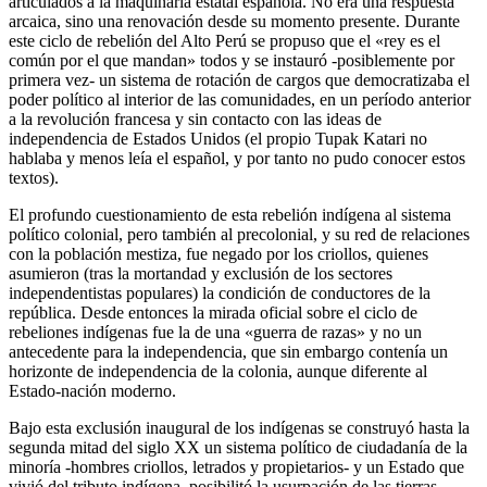
articulados a la maquinaria estatal española. No era una respuesta
arcaica, sino una renovación desde su momento presente. Durante
este ciclo de rebelión del Alto Perú se propuso que el «rey es el
común por el que mandan» todos y se instauró -posiblemente por
primera vez- un sistema de rotación de cargos que democratizaba el
poder político al interior de las comunidades, en un período anterior
a la revolución francesa y sin contacto con las ideas de
independencia de Estados Unidos (el propio Tupak Katari no
hablaba y menos leía el español, y por tanto no pudo conocer estos
textos).
El profundo cuestionamiento de esta rebelión indígena al sistema
político colonial, pero también al precolonial, y su red de relaciones
con la población mestiza, fue negado por los criollos, quienes
asumieron (tras la mortandad y exclusión de los sectores
independentistas populares) la condición de conductores de la
república. Desde entonces la mirada oficial sobre el ciclo de
rebeliones indígenas fue la de una «guerra de razas» y no un
antecedente para la independencia, que sin embargo contenía un
horizonte de independencia de la colonia, aunque diferente al
Estado-nación moderno.
Bajo esta exclusión inaugural de los indígenas se construyó hasta la
segunda mitad del siglo XX un sistema político de ciudadanía de la
minoría -hombres criollos, letrados y propietarios- y un Estado que
vivió del tributo indígena, posibilitó la usurpación de las tierras