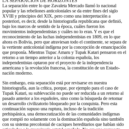
LA SEPARACIÓN DE HORIZONTES
La separación entre lo que Zavaleta Mercado llamó lo nacional
popular y las rebeliones anticoloniales se da entre fines del siglo
XVIII y principios del XIX, pero como una interpretación a
posteriori, es decir, desde la historiografía republicana que definió,
bajo los marcos de sentido de la época, cuáles fueron los
movimientos independentistas y cuáles no lo eran. Y es que el
reconocimiento de las luchas independentistas en 1809, en lo que
ahora es Bolivia, pero que atraviesan todo el continente, se separa de
la vertiente anticolonial indígena por la concepción de emancipación
que proponía. Mientras Tupac Amaru y Tupak Katari pensaron en el
retorno a un tiempo anterior a la colonia española, los
independentistas optaron por el proyecto de la independencia
americana y la revolución francesa, la constitución de un Estado-
nación moderno.
Sin embargo, esta separación está por revisarse en nuestra
historiografía, aun la crítica, porque, por ejemplo para el caso de
Tupak Katari, su sublevación no puede ser reducida a un retorno al
pasado anterior a los españoles, sino como la búsqueda de retomar
un desarrollo civilizatorio bloqueado por la conquista. Pero esta
continuación supuso una ruptura, incluso de la tradición
prehispánica, una democratización de las comunidades indígenas
que rompió no solamente con la dominación española sino también
con su sistema precolonial de caciques hereditarios que habían sido