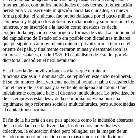
fragmentados, con títulos individuales de sus tierras, fragmentación
hereditaria y consecuente migración hacia las ciudades; su nueva
forma política, el sindicato, fue prebendalizada por el pacto militar-
campesino y legitimó los gobiernos dictatoriales y su represión a los
mineros, y su inserción a la nación como mestizos, es decir,
exigiendo la negación de su origen y formas de vida. La continuidad
del capitalismo de Estado sólo era posible con dictaduras militares
que persiguieron al movimiento minero, privatizaron la tierra en el
oriente del país, y finalmente cerraron minas y desmantelaron las
empresas estatales, desde 1985. El capitalismo de Estado, por vía
dictatorial, acabó en el neoliberalismo.
Esta historia de movilizaciones sociales que terminan
funcionalizadas a la dominación, se repitió en este ciclo neoliberal.
El sujeto minero de la vertiente nacional popular había desaparecido
con el cierre de las minas y la vertiente indígena anticolonial fue
inicialmente cooptada bajo el discurso multicultural. La privatización
de las empresas estatales y de la economía boliviana buscaba
legitimarse bajo reformas sociales multiculturales, pero subordinadas
al capital transnacional.
El fin de la historia en este país aparecía como la inclusión abstracta
de la ciudadanía en la diversidad, los derechos individuales y
colectivos, la educación única pero bilingüe; era la imagen de un
Estado mínimo y una nación como masa amorfa de individuos