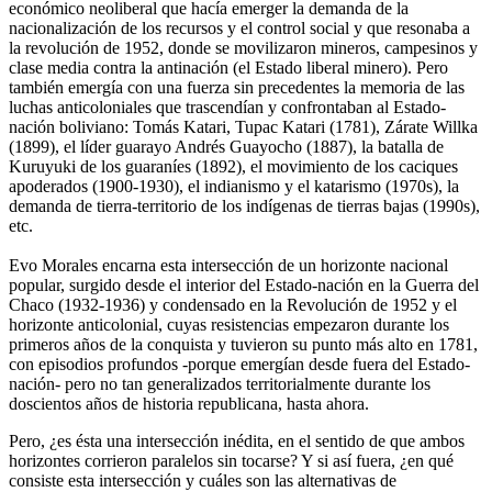
económico neoliberal que hacía emerger la demanda de la
nacionalización de los recursos y el control social y que resonaba a
la revolución de 1952, donde se movilizaron mineros, campesinos y
clase media contra la antinación (el Estado liberal minero). Pero
también emergía con una fuerza sin precedentes la memoria de las
luchas anticoloniales que trascendían y confrontaban al Estado-
nación boliviano: Tomás Katari, Tupac Katari (1781), Zárate Willka
(1899), el líder guarayo Andrés Guayocho (1887), la batalla de
Kuruyuki de los guaraníes (1892), el movimiento de los caciques
apoderados (1900-1930), el indianismo y el katarismo (1970s), la
demanda de tierra-territorio de los indígenas de tierras bajas (1990s),
etc.
Evo Morales encarna esta intersección de un horizonte nacional
popular, surgido desde el interior del Estado-nación en la Guerra del
Chaco (1932-1936) y condensado en la Revolución de 1952 y el
horizonte anticolonial, cuyas resistencias empezaron durante los
primeros años de la conquista y tuvieron su punto más alto en 1781,
con episodios profundos -porque emergían desde fuera del Estado-
nación- pero no tan generalizados territorialmente durante los
doscientos años de historia republicana, hasta ahora.
Pero, ¿es ésta una intersección inédita, en el sentido de que ambos
horizontes corrieron paralelos sin tocarse? Y si así fuera, ¿en qué
consiste esta intersección y cuáles son las alternativas de