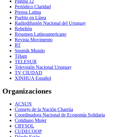
Página 12
Periódico Claridad
Prensa Latina
Pueblo en Línea
Radiodifusión Nacional del Uruguay
Rebelión
Resumen Latinoamericano
Revista Movimento
RT
Sputnik Mundo
Télam
TELESUR
Televisión Nacional Uruguay
TV CIUDAD
XINHUA Español
Organizaciones
ACSUN
Consejo de la Nación Charrúa
Coordinadora Nacional de Economía Solidaria
Cotidiano Mujer
CRYSOL
CUDECOOP
Dónde Están