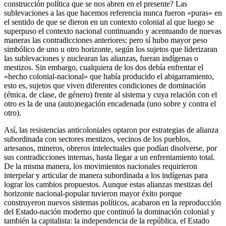
construcción política que se nos abren en el presente? Las
sublevaciones a las que hacemos referencia nunca fueron «puras» en
el sentido de que se dieron en un contexto colonial al que luego se
superpuso el contexto nacional continuando y acentuando de nuevas
maneras las contradicciones anteriores; pero sí hubo mayor peso
simbólico de uno u otro horizonte, según los sujetos que liderizaran
las sublevaciones y nuclearan las alianzas, fueran indígenas o
mestizos. Sin embargo, cualquiera de los dos debía enfrentar el
«hecho colonial-nacional» que había producido el abigarramiento,
esto es, sujetos que viven diferentes condiciones de dominación
(étnica, de clase, de género) frente al sistema y cuya relación con el
otro es la de una (auto)negación encadenada (uno sobre y contra el
otro).
Así, las resistencias anticoloniales optaron por estrategias de alianza
subordinada con sectores mestizos, vecinos de los pueblos,
artesanos, mineros, obreros intelectuales que podían disolverse, por
sus contradicciones internas, hasta llegar a un enfrentamiento total.
De la misma manera, los movimientos nacionales requirieron
interpelar y articular de manera subordinada a los indígenas para
lograr los cambios propuestos. Aunque estas alianzas mestizas del
horizonte nacional-popular tuvieron mayor éxito porque
construyeron nuevos sistemas políticos, acabaron en la reproducción
del Estado-nación moderno que continuó la dominación colonial y
también la capitalista: la independencia de la república, el Estado