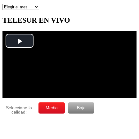
Artículos
por
mes
TELESUR EN VIVO