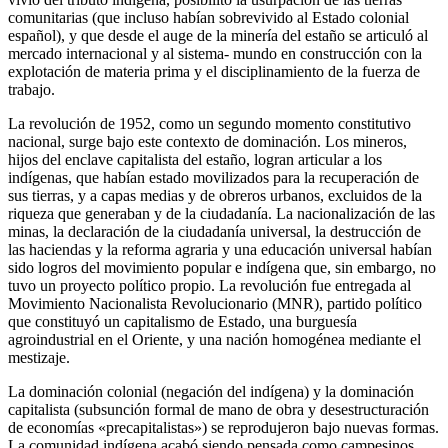
comunitarias (que incluso habían sobrevivido al Estado colonial
español), y que desde el auge de la minería del estaño se articuló al
mercado internacional y al sistema- mundo en construcción con la
explotación de materia prima y el disciplinamiento de la fuerza de
trabajo.
La revolución de 1952, como un segundo momento constitutivo
nacional, surge bajo este contexto de dominación. Los mineros,
hijos del enclave capitalista del estaño, logran articular a los
indígenas, que habían estado movilizados para la recuperación de
sus tierras, y a capas medias y de obreros urbanos, excluidos de la
riqueza que generaban y de la ciudadanía. La nacionalización de las
minas, la declaración de la ciudadanía universal, la destrucción de
las haciendas y la reforma agraria y una educación universal habían
sido logros del movimiento popular e indígena que, sin embargo, no
tuvo un proyecto político propio. La revolución fue entregada al
Movimiento Nacionalista Revolucionario (MNR), partido político
que constituyó un capitalismo de Estado, una burguesía
agroindustrial en el Oriente, y una nación homogénea mediante el
mestizaje.
La dominación colonial (negación del indígena) y la dominación
capitalista (subsunción formal de mano de obra y desestructuración
de economías «precapitalistas») se reprodujeron bajo nuevas formas.
La comunidad indígena acabó siendo pensada como campesinos