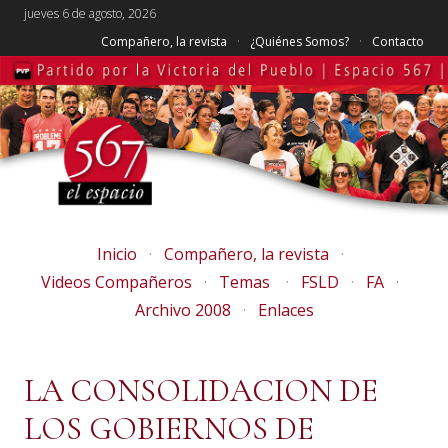
jueves 6 de agosto, 2026
Compañero, la revista
¿Quiénes Somos?
Contacto
Inicio
Compañero, la revista
Videos Compañeros
Temas
FSLD
FA
Archivo 2008
Enlaces
LA CONSOLIDACION DE
LOS GOBIERNOS DE