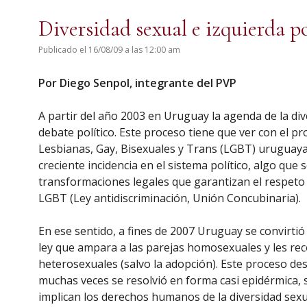
Diversidad sexual e izquierda po
Publicado el 16/08/09 a las 12:00 am
Por Diego Senpol,
integrante del PVP
A partir del año 2003 en Uruguay la agenda de la div
debate político. Este proceso tiene que ver con el p
Lesbianas, Gay, Bisexuales y Trans (LGBT) uruguaya
creciente incidencia en el sistema político, algo que s
transformaciones legales que garantizan el respeto
LGBT (Ley antidiscriminación, Unión Concubinaria).
En ese sentido, a fines de 2007 Uruguay se convirti
ley que ampara a las parejas homosexuales y les re
heterosexuales (salvo la adopción). Este proceso de
muchas veces se resolvió en forma casi epidérmica, s
implican los derechos humanos de la diversidad sex