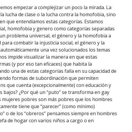
emos empezar a complejizar un poco la mirada. La
e la lucha de clase o la lucha contra la homofobia, sino
l en que entendíamos estas categorías. Estamos
cial, homofobia y genero como categorías separadas
 un problema universal, el género y la homofobia a
para combatir la injusticia social, el género y la
 automáticamente una vez solucionados los temas
 nos impide visualizar la manera en que estas
rmas (y por eso tan eficaces) que habita la
uando una de estas categorías falla en su capacidad de
 tejiendo formas de subordinación que permiten
rans que cuenta (excepcionalmente) con educación y
ás bajos? ¿Por qué un “puto” se transforma en gay
las mujeres pobres son más pobres que los hombres
icamente tiene que “parecer” (como mínimo)
lo” o de los “obreros” pensamos siempre en hombres
efa de hogar con varios niños a cargo o en