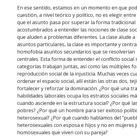
En ese sentido, estamos en un momento en que pod
cuestión, a nivel teórico y político, no es elegir entr
que el asunto pasa por superar la forma tradiciona
acostumbrados a entender las nociones de clase so
que aluden a problemas diferentes. La clase alude a
asuntos particulares, la clase es importante y central 
homofobia asuntos secundarios que se resolverían
centrales. Esta forma de entender el conflicto social
categorías trabajan juntas, así como las múltiples fo
reproducción social de la injusticia. Muchas veces c
ordenar el espacio social, allí están las otras dos,
fortalecer y reforzar la dominación. ¿Por qué una t
habilidades laborales ocupa los estratos sociales m
cuando asciende en la estructura social? ¿Por qué 
pobres? ¿Por qué un hombre para ser exitoso polít
heterosexual? ¿Por qué cuando hablamos del “pueb
heterosexuales con esposa e hijos y no en mujeres j
homosexuales que viven con su pareja?