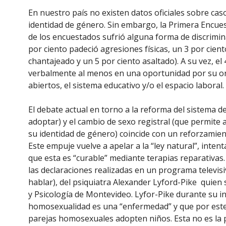
En nuestro país no existen datos oficiales sobre cas
identidad de género. Sin embargo, la Primera Encues
de los encuestados sufrió alguna forma de discrimina
por ciento padeció agresiones físicas, un 3 por cien
chantajeado y un 5 por ciento asaltado). A su vez, e
verbalmente al menos en una oportunidad por su ori
abiertos, el sistema educativo y/o el espacio laboral.
El debate actual en torno a la reforma del sistema 
adoptar) y el cambio de sexo registral (que permite
su identidad de género) coincide con un reforzamien
Este empuje vuelve a apelar a la “ley natural”, inten
que esta es “curable” mediante terapias reparativas
las declaraciones realizadas en un programa televis
hablar), del psiquiatra Alexander Lyford-Pike quien 
y Psicología de Montevideo. Lyfor-Pike durante su in
homosexualidad es una “enfermedad” y que por este 
parejas homosexuales adopten niños. Esta no es la p