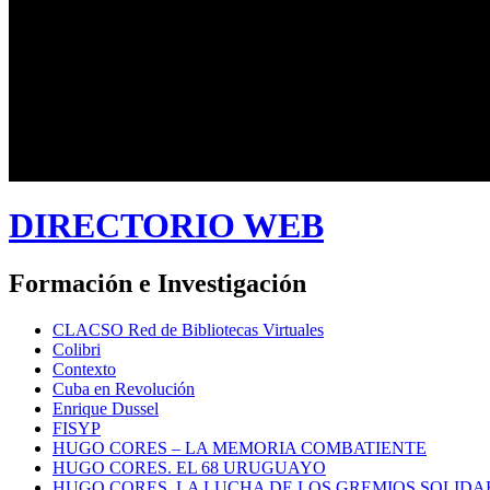
DIRECTORIO WEB
Formación e Investigación
CLACSO Red de Bibliotecas Virtuales
Colibri
Contexto
Cuba en Revolución
Enrique Dussel
FISYP
HUGO CORES – LA MEMORIA COMBATIENTE
HUGO CORES. EL 68 URUGUAYO
HUGO CORES. LA LUCHA DE LOS GREMIOS SOLIDA