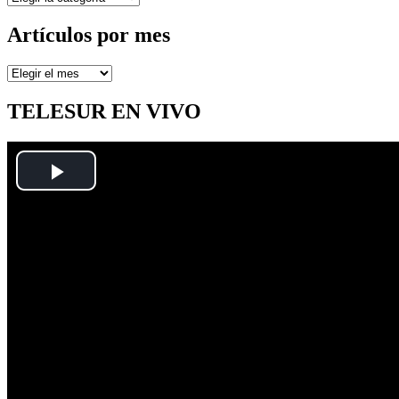
Artículos por mes
Artículos
por
mes
TELESUR EN VIVO