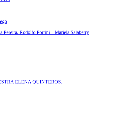
iego
 Pereira. Rodolfo Porrini – Mariela Salaberry
ESTRA ELENA QUINTEROS.