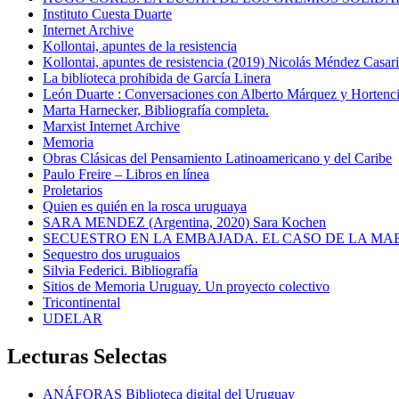
Instituto Cuesta Duarte
Internet Archive
Kollontai, apuntes de la resistencia
Kollontai, apuntes de resistencia (2019) Nicolás Méndez Casar
La biblioteca prohibida de García Linera
León Duarte : Conversaciones con Alberto Márquez y Hortencia
Marta Harnecker, Bibliografía completa.
Marxist Internet Archive
Memoria
Obras Clásicas del Pensamiento Latinoamericano y del Caribe
Paulo Freire – Libros en línea
Proletarios
Quien es quién en la rosca uruguaya
SARA MENDEZ (Argentina, 2020) Sara Kochen
SECUESTRO EN LA EMBAJADA. EL CASO DE LA MA
Sequestro dos uruguaios
Silvia Federici. Bibliografía
Sitios de Memoria Uruguay. Un proyecto colectivo
Tricontinental
UDELAR
Lecturas Selectas
ANÁFORAS Biblioteca digital del Uruguay