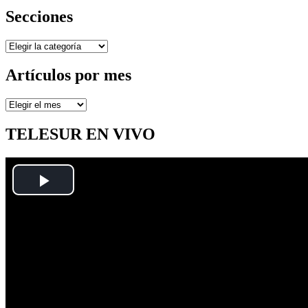
Secciones
Secciones
Artículos por mes
Artículos
por
mes
TELESUR EN VIVO