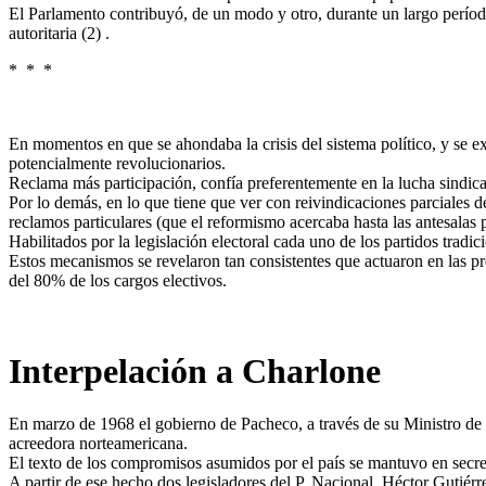
El Parlamento contribuyó, de un modo y otro, durante un largo período
autoritaria (2) .
* * *
En momentos en que se ahondaba la crisis del sistema político, y se ext
potencialmente revolucionarios.
Reclama más participación, confía preferentemente en la lucha sindical
Por lo demás, en lo que tiene que ver con reivindicaciones parciales 
reclamos particulares (que el reformismo acercaba hasta las antesalas 
Habilitados por la legislación electoral cada uno de los partidos trad
Estos mecanismos se revelaron tan consistentes que actuaron en las pr
del 80% de los cargos electivos.
Interpelación a Charlone
En marzo de 1968 el gobierno de Pacheco, a través de su Ministro de
acreedora norteamericana.
El texto de los compromisos asumidos por el país se mantuvo en secre
A partir de ese hecho dos legisladores del P. Nacional, Héctor Gutiérre