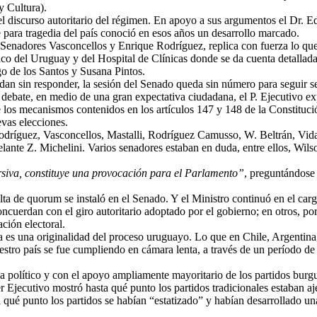
y Cultura).
el discurso autoritario del régimen. En apoyo a sus argumentos el Dr. E
e para tragedia del país conoció en esos años un desarrollo marcado.
s Senadores Vasconcellos y Enrique Rodríguez, replica con fuerza lo que
o del Uruguay y del Hospital de Clínicas donde se da cuenta detallada 
go de los Santos y Susana Pintos.
an sin responder, la sesión del Senado queda sin número para seguir ses
debate, en medio de una gran expectativa ciudadana, el P. Ejecutivo exp
e los mecanismos contenidos en los artículos 147 y 148 de la Constitución
evas elecciones.
dríguez, Vasconcellos, Mastalli, Rodríguez Camusso, W. Beltrán, Vidal
lante Z. Michelini. Varios senadores estaban en duda, entre ellos, Wilson
rsiva, constituye una provocación para el Parlamento”
, preguntándose 
ta de quorum se instaló en el Senado. Y el Ministro continuó en el carg
ncuerdan con el giro autoritario adoptado por el gobierno; en otros, por
ación electoral.
a es una originalidad del proceso uruguayo. Lo que en Chile, Argentina,
stro país se fue cumpliendo en cámara lenta, a través de un período de 
ma político y con el apoyo ampliamente mayoritario de los partidos burg
 Ejecutivo mostró hasta qué punto los partidos tradicionales estaban aj
 qué punto los partidos se habían “estatizado” y habían desarrollado una 