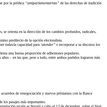
ue por la prédica
“antiparlamentarista”
de las derechas de tradición
s, se orienta en la dirección de los cambios profundos, radicales,
mino predilecto de la opción electoralista.
ener todavía capacidad para
‘atender”
e incorporar a su discurso los
del lema una buena proporción de adhesiones populares.
s años – en las que, pese a todo, entre ambos partidos lograron más
de acuerdos de renegociación y nuevos préstamos con la Banca
de los pasajes más importantes.
rpelación recién se llevará a cabo el 13 de diciembre, sobre el final