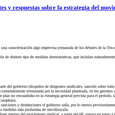
s y respuestas sobre la estrategia del mov
una caracterización algo imprecisa (emanada de los debates de la Tricon
ción de distinto tipo de medidas demostrativas, que incluían naturalment
te del gobierno (despidos de dirigentes sindicales, sanción sobre todo 
a constantemente tensionada por la necesidad planteada, en los gremios
plan no encuadraba en la estrategia general prevista para el período, la 
 complejos.
 sanciones y destituciones el gobierno salía, por lo menos provisoriame
 a medidas más profundas de movilización.
interno del movimiento sindical, a partir del 68, estuvo en torno a uni