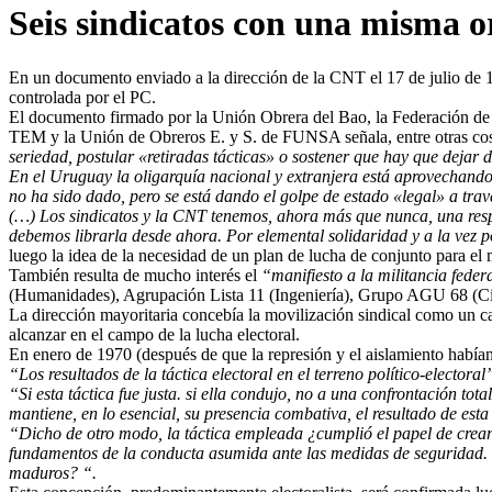
Seis sindicatos con una misma o
En un documento enviado a la dirección de la CNT el 17 de julio de 19
controlada por el PC.
El documento firmado por la Unión Obrera del Bao, la Federación de 
TEM y la Unión de Obreros E. y S. de FUNSA señala, entre otras co
seriedad, postular «retiradas tácticas» o sostener que hay que dejar
En el Uruguay la oligarquía nacional y extranjera está aprovechando
no ha sido dado, pero se está dando el golpe de estado «legal» a travé
(…) Los sindicatos y la CNT tenemos, ahora más que nunca, una respo
debemos librarla desde ahora. Por elemental solidaridad y a la vez
luego la idea de la necesidad de un plan de lucha de conjunto para el
También resulta de mucho interés el
“manifiesto a la militancia feder
(Humanidades), Agrupación Lista 11 (Ingeniería), Grupo AGU 68 (Cie
La dirección mayoritaria concebía la movilización sindical como un c
alcanzar en el campo de la lucha electoral.
En enero de 1970 (después de que la represión y el aislamiento habían 
“Los resultados de la táctica electoral en el terreno político-electoral
“Si esta táctica fue justa. si ella condujo, no a una confrontación to
mantiene, en lo esencial, su presencia combativa, el resultado de est
“Dicho de otro modo, la táctica empleada ¿cumplió el papel de crear
fundamentos de la conducta asumida ante las medidas de seguridad. Y b
maduros? “.