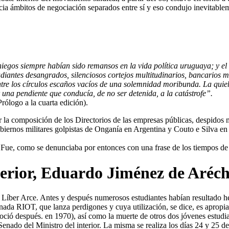
ia ámbitos de negociación separados entre sí y eso condujo inevitableme
niegos siempre habían sido remansos en la vida política uruguaya; y e
udiantes desangrados, silenciosos cortejos multitudinarios, bancarios
entre los círculos escaños vacíos de una solemnidad moribunda. La qui
r una pendiente que conducía, de no ser detenida, a la catástrofe”.
rólogo a la cuarta edición).
ar la composición de los Directorios de las empresas públicas, despidos 
obiernos militares golpistas de Onganía en Argentina y Couto e Silva en 
Fue, como se denunciaba por entonces con una frase de los tiempos de
nterior, Eduardo Jiménez de Aréc
e Líber Arce. Antes y después numerosos estudiantes habían resultado he
da RIOT, que lanza perdigones y cuya utilización, se dice, es apropiad
oció después. en 1970), así como la muerte de otros dos jóvenes estudi
nado del Ministro del interior. La misma se realiza los días 24 y 25 de 