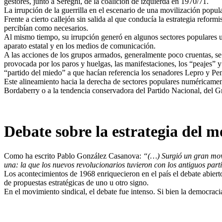
gestores, junto a Seregni, de la coalición de izquierda en 1970/71.
La irrupción de la guerrilla en el escenario de una movilización popula
Frente a cierto callejón sin salida al que conducía la estrategia reform
percibían como necesarios.
Al mismo tiempo, su irrupción generó en algunos sectores populares u
aparato estatal y en los medios de comunicación.
A las acciones de los grupos armados, generalmente poco cruentas, se s
provocada por los paros y huelgas, las manifestaciones, los “peajes”
“partido del miedo” a que hacían referencia los senadores Lepro y Pe
Este alineamiento hacia la derecha de sectores populares numéricamen
Bordaberry o a la tendencia conservadora del Partido Nacional, del G
Debate sobre la estrategia del 
Como ha escrito Pablo González Casanova:
“(…) Surgió un gran movi
una: la que los nuevos revolucionarios tuvieron con los antiguos part
Los acontecimientos de 1968 enriquecieron en el país el debate abierto
de propuestas estratégicas de uno u otro signo.
En el movimiento sindical, el debate fue intenso. Si bien la democraci