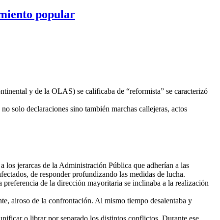
imiento popular
tinental y de la OLAS) se calificaba de “reformista” se caracterizó
e no solo declaraciones sino también marchas callejeras, actos
a los jerarcas de la Administración Pública que adherían a las
 afectados, de responder profundizando las medidas de lucha.
preferencia de la dirección mayoritaria se inclinaba a la realización
nte, airoso de la confrontación. Al mismo tiempo desalentaba y
ficar o librar por separado los distintos conflictos. Durante ese