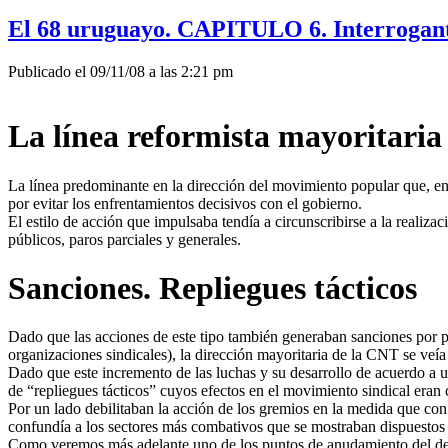
El 68 uruguayo. CAPITULO 6. Interrogante
Publicado el 09/11/08 a las 2:21 pm
La línea reformista mayoritaria
La línea predominante en la dirección del movimiento popular que, en 
por evitar los enfrentamientos decisivos con el gobierno.
El estilo de acción que impulsaba tendía a circunscribirse a la realiza
públicos, paros parciales y generales.
Sanciones. Repliegues tácticos
Dado que las acciones de este tipo también generaban sanciones por par
organizaciones sindicales), la dirección mayoritaria de la CNT se veí
Dado que este incremento de las luchas y su desarrollo de acuerdo a un 
de “repliegues tácticos” cuyos efectos en el movimiento sindical eran
Por un lado debilitaban la acción de los gremios en la medida que con
confundía a los sectores más combativos que se mostraban dispuestos
Como veremos más adelante uno de los puntos de anudamiento del debate 