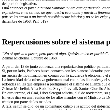
del período legislativo.
Dirá entonces el joven diputado Santoro:
“Ante esta afirmación, es d
expresiones en el sentido de que nuestra economía y nuestras finanza
país se les presta a un interés sensiblemente inferior y no se les e
diciembre de 1968. Pág. 519).
Repercusiones sobre el sistema p
“No sé qué va a pasar; pero pasará algo. Quizás un tercer partido”.
Zelmar Michelini. Octubre de 1968.
A partir del 13 de junio comienza una repolarización político-partidar
Si, por un lado, Pacheco busca contacto con los blancos liderados p
instancias de movilización en común con la izquierda tradicional y el
La intensidad de la ofensiva gubernamental contra las libertades y el 
redondas en las que empieza a prefigurarse el sistema de alianza que d
Zelmar Michelini, Alba Roballo, Sergio Previtali, Santos Giorello Ab
En otro terreno, el Gral, Líber Seregni solicita, el 6 de noviembre, su
En esos días en una reunión de los altos mandos con el Ministro de Def
técnico por parte de los mandos.
A raíz, según se dijo, de un comentario crítico a la actitud del gobier