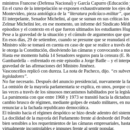
ministros Francese (Defensa Nacional) y García Capurro (Educación 
En el curso de la interpelación se exponen exhaustivamente los ejes d
Montevideo, pieza antológica de la
“literatura policíaco-militar”
, qu
El interpelante, Senador Michelini, al que se suman en sus críticas lo
Zelmar Michelini lee, en ese momento, un informe del Sindicato Médic
episodios y el contexto en el que fueron ultimados los estudiantes Hu
Pese a la gravedad de la situación y el cúmulo de argumentos que qued
En esos días, 29 de setiembre, cuando se presume que se reanudará el 
Ministro sólo se tomará en cuenta en caso de que se realice a través d
le otorga la Constitución, disolviendo las cámaras y convocando a nu
Hasta ese momento había 14 Senadores seguros para la censura (E. Ro
Gambardella – enfrentado en este episodio a Jorge Batlle – y el interpe
gravedad de las afirmaciones del Ministro Jiménez.
Vasconcellos replicó con dureza. La nota de Pacheco, dijo.
“es subve
legisladores”.
No fue necesario. Después del anuncio presidencial, nuevamente la fal
La omisión de la mayoría parlamentaria se explica, en unos, porque co
las veces a través de los sinuosos mecanismos habilitados por la legisl
La parsimonia con que entre 1968 y 1973 se transitó hacia la dictadur
cambio brusco de régimen, mediante golpes de estado militares, en nue
renunciar a la fachada republicano democrática.
El tránsito hacia el régimen despótico se hizo desde adentro del siste
La docilidad de la mayoría del Parlamento frente al desborde del Poder
bien sensibles a los requerimientos de las cámaras empresariales, hasta
virtualmente incontrolables e impunes frente al sentir popular.