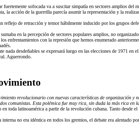
r fuertemente sofocada va a suscitar simpatía en sectores amplios del mov
ista, la acción de la guerrilla parecía asumir la representación y la real
n reflejo de retracción y temor hábilmente inducido por los grupos de
umaba en la percepción de sectores populares amplios, no organizados, d
 y los enfrentamientos con la represión que hemos enumerado anteriorme
nadés.
te nada desdeñables se expresará luego en las elecciones de 1971 en el 
ral. Aguerrondo.
movimiento
miento revolucionario con nuevas características de organización y nu
idos comunistas. Esta polémica fue muy rica, sin duda la más rica en l
 en toda latinoamérica a partir de la revolución cubana. Tanto desde el 
a interna no era idéntica en todos los gremios, el debate era alentado p