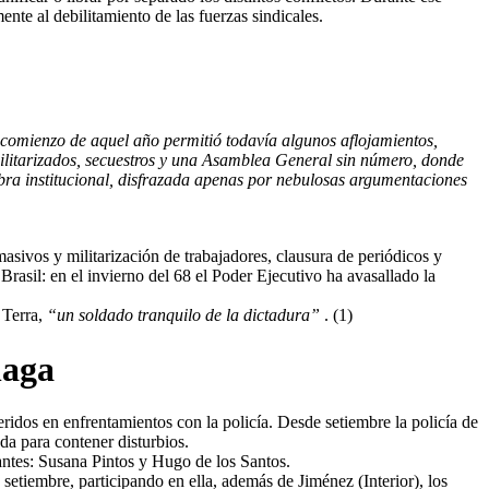
nte al debilitamiento de las fuerzas sindicales.
l comienzo de aquel año permitió todavía algunos aflojamientos,
 militarizados, secuestros y una Asamblea General sin número, donde
ebra institucional, disfrazada apenas por nebulosas argumentaciones
masivos y militarización de trabajadores, clausura de periódicos y
Brasil: en el invierno del 68 el Poder Ejecutivo ha avasallado la
 Terra,
“un soldado tranquilo de la dictadura”
. (1)
haga
ridos en enfrentamientos con la policía. Desde setiembre la policía de
a para contener disturbios.
antes: Susana Pintos y Hugo de los Santos.
setiembre, participando en ella, además de Jiménez (Interior), los