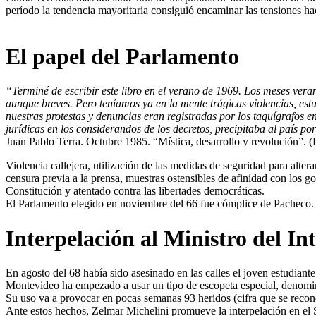
período la tendencia mayoritaria consiguió encaminar las tensiones hac
El papel del Parlamento
“Terminé de escribir este libro en el verano de 1969. Los meses vera
aunque breves. Pero teníamos ya en la mente trágicas violencias, est
nuestras protestas y denuncias eran registradas por los taquígrafos 
jurídicas en los considerandos de los decretos, precipitaba al país po
Juan Pablo Terra. Octubre 1985. “Mística, desarrollo y revolución”. (P
Violencia callejera, utilización de las medidas de seguridad para alter
censura previa a la prensa, muestras ostensibles de afinidad con los g
Constitución y atentado contra las libertades democráticas.
El Parlamento elegido en noviembre del 66 fue cómplice de Pacheco. 
Interpelación al Ministro del I
En agosto del 68 había sido asesinado en las calles el joven estudiant
Montevideo ha empezado a usar un tipo de escopeta especial, denomina
Su uso va a provocar en pocas semanas 93 heridos (cifra que se recon
Ante estos hechos, Zelmar Michelini promueve la interpelación en el Se