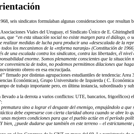
rientación
68, seis sindicatos formulaban algunas consideraciones que resultan bas
Asociaciones Viales del Uruguay, el Sindicato Único de E. Ghiringhell
sas, que
“en esta situación social no existe margen para el diálogo, o s
 de realizar medidas de lucha para producir una «desescalada de la rep
 todos los mecanismos de la «reforma naranja» (Constitución de 1966) 
s de una escalada contra los sindicatos, contra las libertades, él nivel
nsabilidad enorme. Somos plenamente conscientes que la situación no e
 por conveniencia de todos, no podemos permitimos dilaciones que haga
 movimiento obrero en esa encrucijada.
al”
firmado por distintas agrupaciones estudiantiles de tendencia: Area
ncias Económicas), Grupo Universitario de Izquierda ( C. Económicas)
ampo de trabajo importante pero, en última instancia, subordinado y su
llevado a la derrota a varios conflictos: UTE, bancarios, frigoríficos)
”
:
tal prematura sino a lograr el desgaste del enemigo, empujándolo a que 
a táctica debe expresarse con cierta claridad ahora cuando se abre lo q
 unas mejores condiciones para que el pueblo actúe en el período polí
ien, ¿puede dudarse que también en este terreno – el estrictamente polít