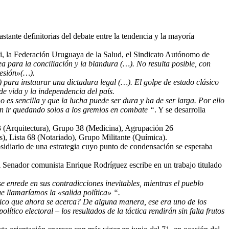
tante definitorias del debate entre la tendencia y la mayoría
i, la Federación Uruguaya de la Salud, el Sindicato Autónomo de
ea para la conciliación y la blandura (…). No resulta posible, con
resión»(…).
para instaurar una dictadura legal (…). El golpe de estado clásico
 de vida y la independencia del país.
s sencilla y que la lucha puede ser dura y ha de ser larga. Por ello
n ir quedando solos a los gremios en combate “
. Y se desarrolla
 3 (Arquitectura), Grupo 38 (Medicina), Agrupación 26
, Lista 68 (Notariado), Grupo Militante (Química).
bsidiario de una estrategia cuyo punto de condensación se esperaba
 el Senador comunista Enrique Rodríguez escribe en un trabajo titulado
se enrede en sus contradicciones inevitables, mientras el pueblo
ue llamaríamos la «salida política» “.
tico que ahora se acerca? De alguna manera, ese era uno de los
ico electoral – los resultados de la táctica rendirán sin falta frutos