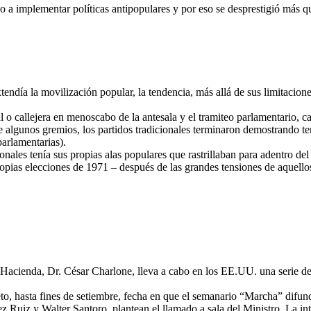
 a implementar políticas antipopulares y por eso se desprestigió más q
endía la movilización popular, la tendencia, más allá de sus limitacione
 o callejera en menoscabo de la antesala y el tramiteo parlamentario, ca
de algunos gremios, los partidos tradicionales terminaron demostrando t
parlamentarias).
icionales tenía sus propias alas populares que rastrillaban para adentro 
opias elecciones de 1971 – después de las grandes tensiones de aquello
 Hacienda, Dr. César Charlone, lleva a cabo en los EE.UU. una serie 
to, hasta fines de setiembre, fecha en que el semanario “Marcha” difun
z Ruiz y Walter Santoro, plantean el llamado a sala del Ministro. La inte