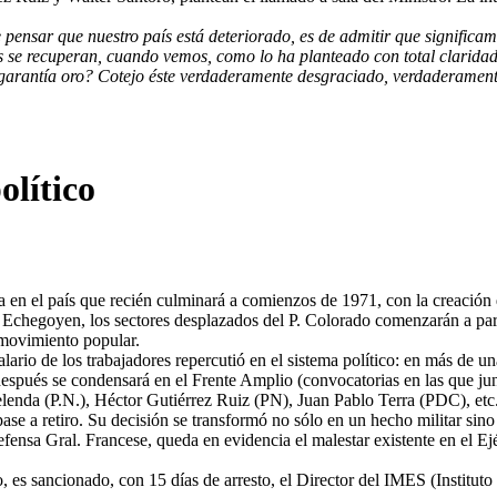
e pensar que nuestro país está deteriorado, es de admitir que signific
s se recuperan, cuando vemos, como lo ha planteado con total claridad 
xige garantía oro? Cotejo éste verdaderamente desgraciado, verdaderame
olítico
ia en el país que recién culminará a comienzos de 1971, con la creación
or Echegoyen, los sectores desplazados del P. Colorado comenzarán a pa
 movimiento popular.
salario de los trabajadores repercutió en el sistema político: en más de
espués se condensará en el Frente Amplio (convocatorias en las que junt
elenda (P.N.), Héctor Gutiérrez Ruiz (PN), Juan Pablo Terra (PDC), etc
 pase a retiro. Su decisión se transformó no sólo en un hecho militar sin
ensa Gral. Francese, queda en evidencia el malestar existente en el Ejér
no, es sancionado, con 15 días de arresto, el Director del IMES (Instituto