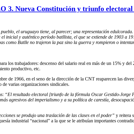
3. Nueva Constitución y triunfo electoral 
 pueblo, el uruguayo tiene, al parecer; una representación edulcorada.
el inicial y auténtico período batllista, el que se extiende de 1903 a 19
as como Batlle no trajeron la paz sino la guerra y rompieron o intenta
ara los trabajadores: descenso del salario real en más de un 15% y del 
iento productivo, etc.
mbre de 1966, en el seno de la dirección de la CNT reaparecen las diver
 de varias organizaciones sindicales.
as:
“El resultado electoral [triunfo de la fórmula Oscar Gestido-Jorge
 más agresivos del imperialismo y a su política de carestía, desocupació
cciones se produjo una traslación de las clases en el poder”
y reitera 
esía industrial “nacional” a la que se le atribuían importantes contradi