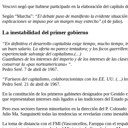
Vescovi negó que hubiese participado en la elaboración del capítulo 
Según “Marcha”:
“El debate puso de manifiesto la evidente situación 
explicaciones se impuso por un margen muy estrecho”.
(4 de julio).
La inestabilidad del primer gobierno
“En definitiva el desarrollo capitalista exige tiempo, mucho tiempo, t
un buen salario. La oferta no parece tentadora; y los focos guerrille
experienciade salvataje del capitalismo.(…)
Guardianes de los intereses del imperio y de los intereses de las cl
conservar la «pax norteamericana» “.
Pedro Seré. 7 de abril de 1967.
“Fariseos del capitalismo, colaboracionistas con los EE. UU. (…) los 
Pedro Seré. 21 de abril de 1967.
En la constitución de los primeros gabinetes designados por Gestido ex
que representaban intereses más ligados a las tradiciones del Estado pat
Pero esos sectores fueron minoritarios en la dirección del P. Colorad
Julio Ma. Sanguinetti todas las tendencias se revelarían como inesta
La toma de distancia con el FMI (Vasconcellos, Faroppa con el respaldo 