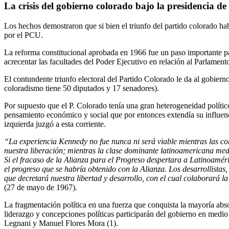
La crisis del gobierno colorado bajo la presidencia de
Los hechos demostraron que si bien el triunfo del partido colorado hab
por el PCU.
La reforma constitucional aprobada en 1966 fue un paso importante par
acrecentar las facultades del Poder Ejecutivo en relación al Parlamento
El contundente triunfo electoral del Partido Colorado le da al gobiern
coloradismo tiene 50 diputados y 17 senadores).
Por supuesto que el P. Colorado tenía una gran heterogeneidad polític
pensamiento económico y social que por entonces extendía su influenci
izquierda juzgó a esta corriente.
“La experiencia Kennedy no fue nunca ni será viable mientras las c
nuestra liberación; mientras la clase dominante latinoamericana medr
Si el fracaso de la Alianza para el Progreso despertara a Latinoaméri
el progreso que se habría obtenido con la Alianza. Los desarrollistas
que decretará nuestra libertad y desarrollo, con el cual colaborará l
(27 de mayo de 1967).
La fragmentación política en una fuerza que conquista la mayoría abso
liderazgo y concepciones políticas participarán del gobierno en medio
Legnani y Manuel Flores Mora (1).