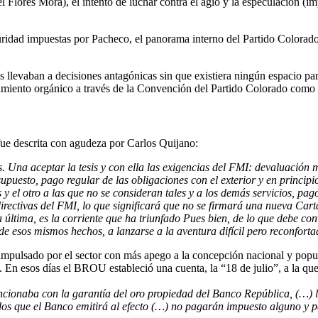
l Flores Mora), el intento de luchar contra el agio y la especulación (i
uridad impuestas por Pacheco, el panorama interno del Partido Colorad
llevaban a decisiones antagónicas sin que existiera ningún espacio parti
amiento orgánico a través de la Convención del Partido Colorado como ám
fue descrita con agudeza por Carlos Quijano:
es. Una aceptar la tesis y con ella las exigencias del FMI: devaluación
 supuesto, pago regular de las obligaciones con el exterior y en princ
 y el otro a las que no se consideran tales y a los demás servicios, pag
 directivas del FMI, lo que significará que no se firmará una nueva Cart
última, es la corriente que ha triunfado Pues bien, de lo que debe co
 esos mismos hechos, a lanzarse a la aventura difícil pero reconfortado
impulsado por el sector con más apego a la concepción nacional y popul
. En esos días el BROU estableció una cuenta, la “18 de julio”, a la q
ncionaba con la garantía del oro propiedad del Banco República, (…) l
cados que el Banco emitirá al efecto (…) no pagarán impuesto alguno y