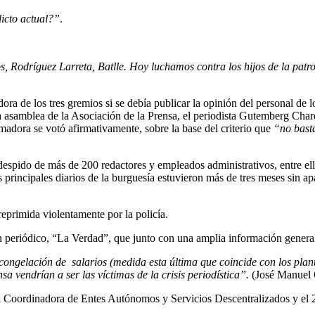
licto actual?”
.
s, Rodríguez Larreta, Batlle. Hoy luchamos contra los hijos de la pat
ora de los tres gremios si se debía publicar la opinión del personal de 
la asamblea de la Asociación de la Prensa, el periodista Gutemberg Charq
madora se votó afirmativamente, sobre la base del criterio que
“no basta
 despido de más de 200 redactores y empleados administrativos, entre el
os principales diarios de la burguesía estuvieron más de tres meses sin
reprimida violentamente por la policía.
 un periódico, “La Verdad”, que junto con una amplia información general
ongelación de salarios (medida esta última que coincide con los plan
sa vendrían a ser las víctimas de la crisis periodística”.
(José Manuel Q
Coordinadora de Entes Autónomos y Servicios Descentralizados y el 20