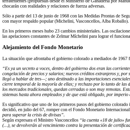
terratenientes (propuestas desde el Ministerio de Ganadería por Manue
chocarán con realidades y relaciones de fuerza adversas.
Sólo a partir del 13 de junio de 1968 con las Medidas Prontas de Seg
con mayor respaldo popular (Michelini, Vasconcellos, Alba Roballo).
En los primeros meses hubo 23 cambios ministeriales. Las oscilaciones 
las apelaciones constantes de Zelmar Míchelini para lograr el funcion
Alejamiento del Fondo Monetario
La situación que afrontaba el gobierno colorado a mediados de 1967 
“Es ya un secreto a voces, dentro del gobierno dos eran las corrient
congelación de precios y salarios; nuevos créditos extranjeros y, por
llegó a hablar de tres—; uno destinado a las importaciones esenciales
cierre temporal de la mayoría de ellas; y rechazo por lo tanto de las
los mercados tradicionales, quedan cerradas o son muy remotas. Esta 
sistemas hasta ahora empleados y de que está obligado, por imperio de
Es significativo que uno de los primeros pasos del gobierno colorado 
decidió, en julio del 67, romper con el Fondo Monetario Internacional
para superar la crisis de divisas”.
Según expresara el Ministro Vasconcellos
“la cuenta «18 de julio» fu
(…), se devolverán al vencimiento contra la presentación de certifi