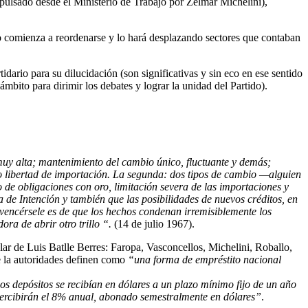
mpulsado desde el Ministerio de Trabajo por Zelmar Michelini),
o comienza a reordenarse y lo hará desplazando sectores que contaban
dario para su dilucidación (son significativas y sin eco en ese sentido
bito para dirimir los debates y lograr la unidad del Partido).
 muy alta; mantenimiento del cambio único, fluctuante y demás;
ipio libertad de importación. La segunda: dos tipos de cambio —alguien
o de obligaciones con oro, limitación severa de las importaciones y
a de Intención y también que las posibilidades de nuevos créditos, en
nvencérsele es de que los hechos condenan irremisiblemente los
ra de abrir otro trillo “.
(14 de julio 1967).
ar de Luis Batlle Berres: Faropa, Vasconcellos, Michelini, Roballo,
ue la autoridades definen como
“una forma de empréstito nacional
os depósitos se recibían en dólares a un plazo mínimo fijo de un año
 percibirán el 8% anual, abonado semestralmente en dólares”
.