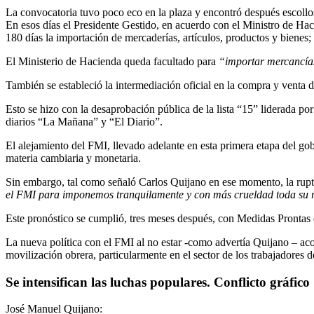
La convocatoria tuvo poco eco en la plaza y encontró después escollos
En esos días el Presidente Gestido, en acuerdo con el Ministro de Hac
180 días la importación de mercaderías, artículos, productos y bienes;
El Ministerio de Hacienda queda facultado para
“importar mercancías
También se estableció la intermediación oficial en la compra y venta d
Esto se hizo con la desaprobación pública de la lista “15” liderada po
diarios “La Mañana” y “El Diario”.
El alejamiento del FMI, llevado adelante en esta primera etapa del go
materia cambiaria y monetaria.
Sin embargo, tal como señaló Carlos Quijano en ese momento, la ruptu
el FMI para imponemos tranquilamente y con más crueldad toda su r
Este pronóstico se cumplió, tres meses después, con Medidas Prontas 
La nueva política con el FMI al no estar -como advertía Quijano – acom
movilización obrera, particularmente en el sector de los trabajadores
Se intensifican las luchas populares. Conflicto gráfico
José Manuel Quijano: