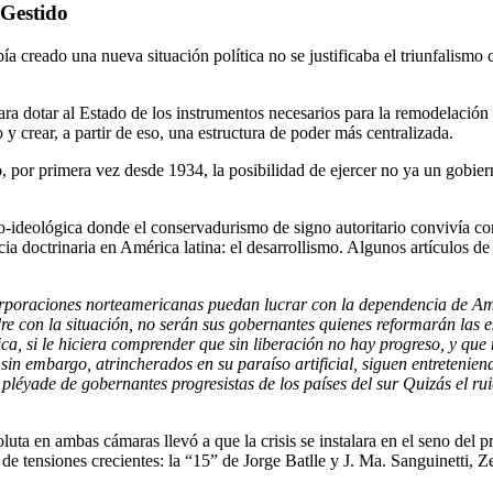
 Gestido
ía creado una nueva situación política no se justificaba el triunfalismo 
a dotar al Estado de los instrumentos necesarios para la remodelación c
 y crear, a partir de eso, una estructura de poder más centralizada.
o, por primera vez desde 1934, la posibilidad de ejercer no ya un gobier
o-ideológica donde el conservadurismo de signo autoritario convivía con 
a doctrinaria en América latina: el desarrollismo. Algunos artículos d
orporaciones norteamericanas puedan lucrar con la dependencia de Amé
e con la situación, no serán sus gobernantes quienes reformarán las e
ca, si le hiciera comprender que sin liberación no hay progreso, y que 
, sin embargo, atrincherados en su paraíso artificial, siguen entreteni
a pléyade de gobernantes progresistas de los países del sur Quizás el r
luta en ambas cámaras llevó a que la crisis se instalara en el seno del 
 de tensiones crecientes: la “15” de Jorge Batlle y J. Ma. Sanguinetti,