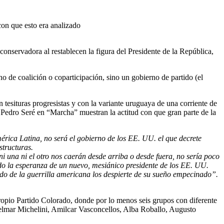
con que esto era analizado
onservadora al restablecen la figura del Presidente de la República,
no de coalición o coparticipación, sino un gobierno de partido (el
tesituras progresistas y con la variante uruguaya de una corriente de
e Pedro Seré en “Marcha” muestran la actitud con que gran parte de la
rica Latina, no será el gobierno de los EE. UU. el que decrete
structuras.
ni una ni el otro nos caerán desde arriba o desde fuera, no sería poco
endo la esperanza de un nuevo, mesiánico presidente de los EE. UU.
uido de la guerrilla americana los despierte de su sueño empecinado”.
propio Partido Colorado, donde por lo menos seis grupos con diferente
 Zelmar Michelini, Amilcar Vasconcellos, Alba Roballo, Augusto