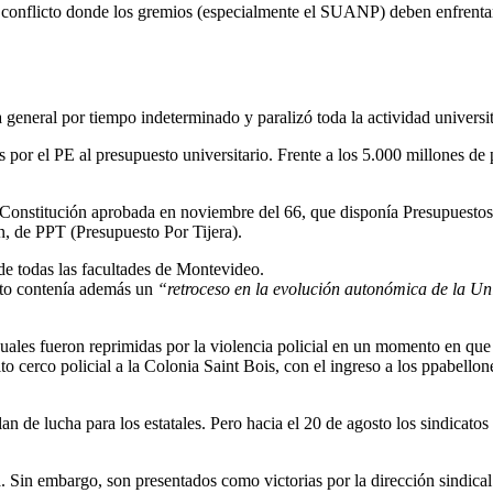
conflicto donde los gremios (especialmente el SUANP) deben enfrentar l
eneral por tiempo indeterminado y paralizó toda la actividad universit
as por el PE al presupuesto universitario. Frente a los 5.000 millones 
a Constitución aprobada en noviembre del 66, que disponía Presupuestos
n, de PPT (Presupuesto Por Tijera).
e todas las facultades de Montevideo.
to contenía además un
“retroceso en la evolución autonómica de la U
cuales fueron reprimidas por la violencia policial en un momento en que
ito cerco policial a la Colonia Saint Bois, con el ingreso a los ppabello
an de lucha para los estatales. Pero hacia el 20 de agosto los sindicatos
 Sin embargo, son presentados como victorias por la dirección sindical