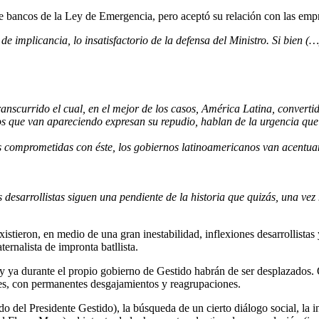
de bancos de la Ley de Emergencia, pero aceptó su relación con las empr
de implicancia, lo insatisfactorio de la defensa del Ministro. Si bien (
ranscurrido el cual, en el mejor de los casos, América Latina, converti
ros que van apareciendo expresan su repudio, hablan de la urgencia que 
ases comprometidas con éste, los gobiernos latinoamericanos van acentu
desarrollistas siguen una pendiente de la historia que quizás, una vez
istieron, en medio de una gran inestabilidad, inflexiones desarrollista
ernalista de impronta batllista.
o y ya durante el propio gobierno de Gestido habrán de ser desplazados.
bles, con permanentes desgajamientos y reagrupaciones.
del Presidente Gestido), la búsqueda de un cierto diálogo social, la int