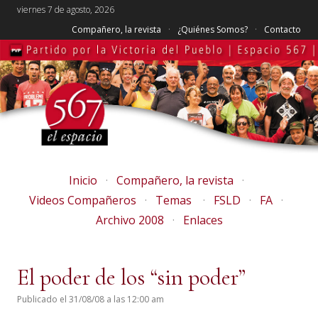
viernes 7 de agosto, 2026
Compañero, la revista
¿Quiénes Somos?
Contacto
Inicio
Compañero, la revista
Videos Compañeros
Temas
FSLD
FA
Archivo 2008
Enlaces
El poder de los “sin poder”
Publicado el 31/08/08 a las 12:00 am