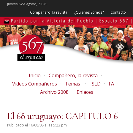
jueves 6 de agosto, 2026
Compañero, la revista
¿Quiénes Somos?
Contacto
Inicio
Compañero, la revista
Videos Compañeros
Temas
FSLD
FA
Archivo 2008
Enlaces
El 68 uruguayo: CAPITULO 6
Publicado el 16/08/08 a las 5:23 pm