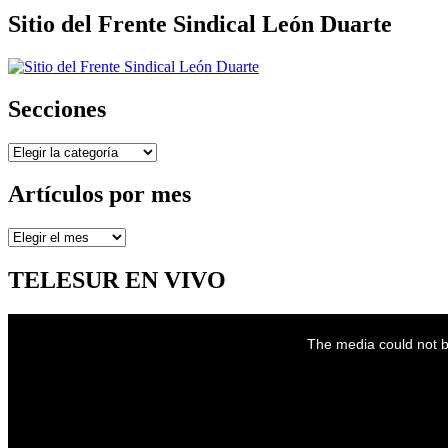
Sitio del Frente Sindical León Duarte
Secciones
Secciones
Artículos por mes
Artículos
por
mes
TELESUR EN VIVO