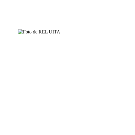
o no
 la
uí el
a social,
claridad,
 trata
ilización
os dispositivos con efectos de desarticulación social.