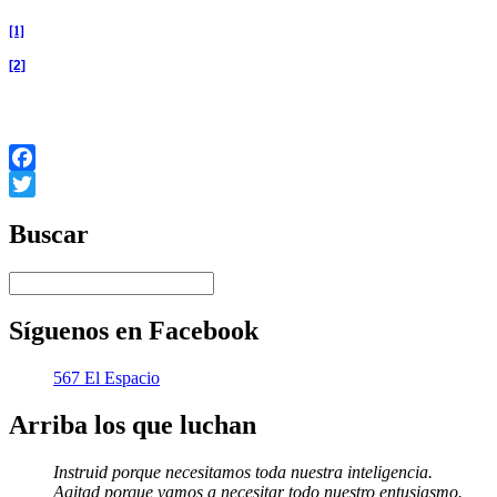
[1]
La inseguridad en las calles de los barrios en la noche alcanza al 68% en 
[2]
No se trata de sensaciones sin base fáctica. La mayor parte de los delit
poco que tienen es fruto de un esfuerzo acumulado que una vez que desaparece
Facebook
Twitter
Buscar
Síguenos en Facebook
567 El Espacio
Arriba los que luchan
Instruid porque necesitamos toda nuestra inteligencia.
Agitad porque vamos a necesitar todo nuestro entusiasmo.