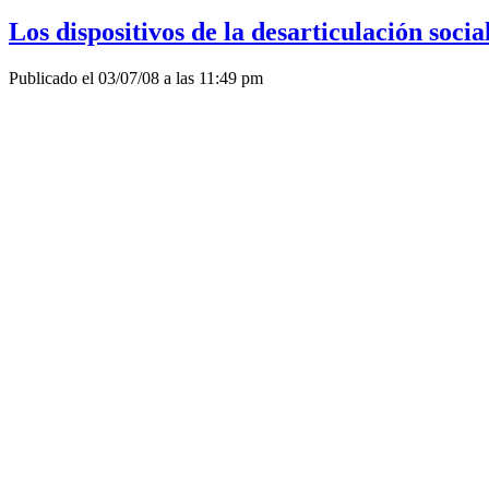
Los dispositivos de la desarticulación socia
Publicado el 03/07/08 a las 11:49 pm
Escribe: Pablo Anzalone
Se acercan velozmente tiempos electorales. No es poca cosa lo que
significa reducir el desafío a cálculos o presentaciones electorales
El rumbo y el ritmo de las transformaciones planteadas para los 
derecha que aspira a volver a controlar todos los resortes.
La elaboración del programa a proponer a la ciudadanía es una 
análisis debe tomar, como puntos de partida, los hallados cuando 
y desarrollar lo hecho por el gobierno frenteamplista, que es muc
los grandes problemas que sigue teniendo nuestra sociedad. Estos
sólo de continuar sino de profundizar aspectos sensibles del pr
Algunos de esos problemas de fondo siguen siendo la desarticulación
de la pobreza. Los tiempos cuentan para impedir que se consolide
crecimiento económico la desigualdad se mantiene.
En este plano opera el debilitamiento histórico de diversos mecani