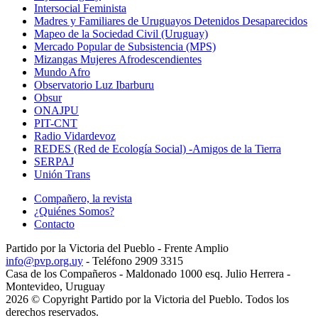
Intersocial Feminista
Madres y Familiares de Uruguayos Detenidos Desaparecidos
Mapeo de la Sociedad Civil (Uruguay)
Mercado Popular de Subsistencia (MPS)
Mizangas Mujeres Afrodescendientes
Mundo Afro
Observatorio Luz Ibarburu
Obsur
ONAJPU
PIT-CNT
Radio Vidardevoz
REDES (Red de Ecología Social) -Amigos de la Tierra
SERPAJ
Unión Trans
Compañero, la revista
¿Quiénes Somos?
Contacto
Partido por la Victoria del Pueblo - Frente Amplio
info@pvp.org.uy
- Teléfono 2909 3315
Casa de los Compañeros - Maldonado 1000 esq. Julio Herrera -
Montevideo, Uruguay
2026 © Copyright Partido por la Victoria del Pueblo. Todos los
derechos reservados.