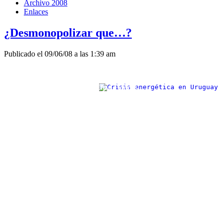
Archivo 2008
Enlaces
¿Desmonopolizar que…?
Publicado el 09/06/08 a las 1:39 am
Escriben: Gabriel Portillo y Enzo Coppes.
Introducción
: 
Arribamos
a la actual situación de crisis energética en lo estructural,
como consecuencia de la aplicación en el sector de políticas
neoliberales por parte del los gobiernos colorados y blancos
posteriores a la dictadura.
La aplicación de estas políticas produjo un gradual debilitamiento y
desmantelamiento de los Entes del
Estado orientado hacia su
privatización.
En el subsector eléctrico se manifestó claramente en 15 años sin
realizar inversiones en generación, en la gestación del marco
regulatorio y en la ausencia del diseño de una política nacional