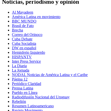
Noticias, periodismo y opinión
Al Mayadeen
América Latina en movimiento
BBC MUNDO
Brasil de Fato
Brecha
Correo del Orinoco
Cuba Debate
Cuba Socialista
DW en español
Hemisferio Izquierdo
HISPANTV
Inter Press Service
La Diaria
La Jornada
NODAL Noticias de América Latina y el Caribe
Página 12
Periódico Claridad
Prensa Latina
Pueblo en Línea
Radiodifusión Nacional del Uruguay
Rebelión
Resumen Latinoamericano
Revista Movimento