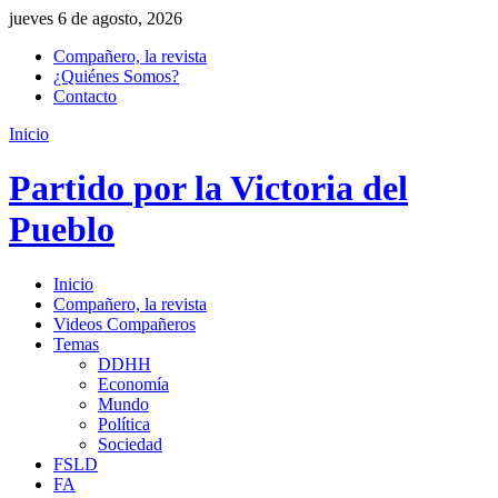
jueves 6 de agosto, 2026
Compañero, la revista
¿Quiénes Somos?
Contacto
Inicio
Partido por la Victoria del
Pueblo
Inicio
Compañero, la revista
Videos Compañeros
Temas
DDHH
Economía
Mundo
Política
Sociedad
FSLD
FA