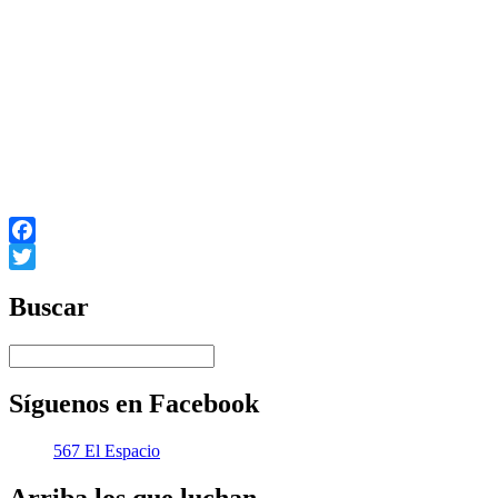
misma en tiempo y forma.
·
La inversión en investigación y formación sobre temas
energéticos.
Sin duda en Uruguay hay mucho para desmonopolizar aún, y su
mayoría precisamente en el sector privado desde la cerveza, pasando
por la distribución del gas natural hasta la forma que tienen algunos
caudillos a la hora de hacer política, ahora bien los debates no los
hagamos buscando protagonismo público sino soluciones para la
gente.
Facebook
Twitter
Buscar
Síguenos en Facebook
567 El Espacio