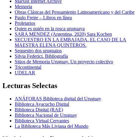
Marxist Internet Archive
Memoria
Obras Clásicas del Pensamiento Latinoamericano y del Caribe
Paulo Freire – Libros en línea
Proletarios
Quien es quién en la rosca uruguaya
SARA MENDEZ (Argentina, 2020) Sara Kochen
SECUESTRO EN LA EMBAJADA. EL CASO DE LA
MAESTRA ELENA QUINTEROS.
Sequestro dos uruguaios
Silvia Federici. Bibliografía
Sitios de Memoria Uruguay. Un proyecto colectivo
Tricontinental
UDELAR
Lecturas Selectas
ANÁFORAS Biblioteca digital del Uruguay
Biblioteca Ayacucho Digital
Biblioteca Digital (RAE)
Biblioteca Nacional de Uruguay
Biblioteca Virtual Cervantes
La Biblioteca Más Liviana del Mundo