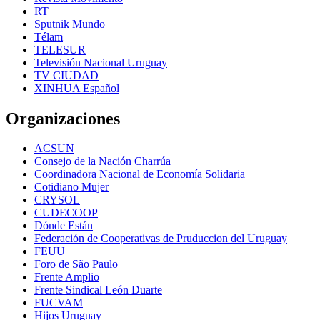
RT
Sputnik Mundo
Télam
TELESUR
Televisión Nacional Uruguay
TV CIUDAD
XINHUA Español
Organizaciones
ACSUN
Consejo de la Nación Charrúa
Coordinadora Nacional de Economía Solidaria
Cotidiano Mujer
CRYSOL
CUDECOOP
Dónde Están
Federación de Cooperativas de Pruduccion del Uruguay
FEUU
Foro de São Paulo
Frente Amplio
Frente Sindical León Duarte
FUCVAM
Hijos Uruguay