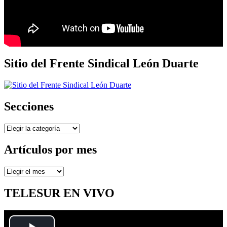
Sitio del Frente Sindical León Duarte
Secciones
Secciones
Artículos por mes
Artículos
por
mes
TELESUR EN VIVO