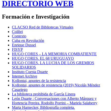
DIRECTORIO WEB
Formación e Investigación
CLACSO Red de Bibliotecas Virtuales
Colibri
Contexto
Cuba en Revolución
Enrique Dussel
FISYP
HUGO CORES – LA MEMORIA COMBATIENTE
HUGO CORES. EL 68 URUGUAYO
HUGO CORES. LA LUCHA DE LOS GREMIOS
SOLIDARIOS
Instituto Cuesta Duarte
Internet Archive
Kollontai, apuntes de la resistencia
Kollontai, apuntes de resistencia (2019) Nicolás Méndez
Casariego
La biblioteca prohibida de García Linera
León Duarte : Conversaciones con Alberto Márquez y
Hortencia Pereira. Rodolfo Porrini – Mariela Salaberry
Marta Harnecker, Bibliografía completa.