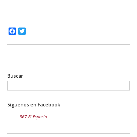
de la superación del capitalismo realmente existente.
Tomado de La República, 28/5/08.
Facebook
Twitter
Buscar
Síguenos en Facebook
567 El Espacio