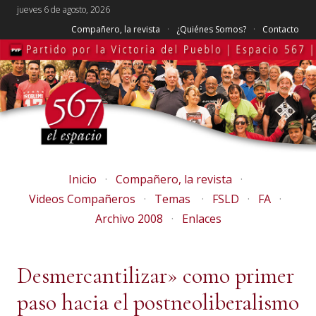
jueves 6 de agosto, 2026
Compañero, la revista
¿Quiénes Somos?
Contacto
Inicio
Compañero, la revista
Videos Compañeros
Temas
FSLD
FA
Archivo 2008
Enlaces
Desmercantilizar» como primer
paso hacia el postneoliberalismo