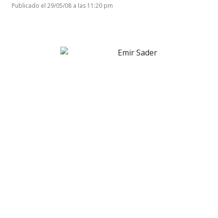
Publicado el 29/05/08 a las 11:20 pm
Emir Sader
presentó una interesante ponencia en una
conferencia dada junto a Clauidio Katz y Heinz
Dieterich en el marco de los 20 años de La República.
Empezó recordando a Hugo Cores, a quien definió
como «gran amigo, compañero, dirigente de la
izquierda uruguaya y latinoamericana cuyos artículos
yo leía todos los lunes en LA REPUBLICA. A él me
unen lazos profundos que vienen de la época de la
clandestinidad en Buenos Aires». Esta alusión al
recordado luchador ocasionó un cerrado aplauso.
Emir Sader. Un lúcido diagnóstico de