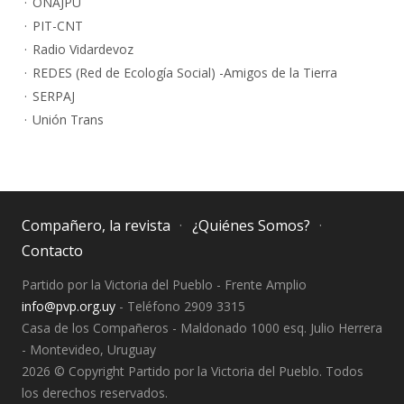
ONAJPU
PIT-CNT
Radio Vidardevoz
REDES (Red de Ecología Social) -Amigos de la Tierra
SERPAJ
Unión Trans
Compañero, la revista
¿Quiénes Somos?
Contacto
Partido por la Victoria del Pueblo - Frente Amplio
info@pvp.org.uy
- Teléfono 2909 3315
Casa de los Compañeros - Maldonado 1000 esq. Julio Herrera
- Montevideo, Uruguay
2026 © Copyright Partido por la Victoria del Pueblo. Todos
los derechos reservados.