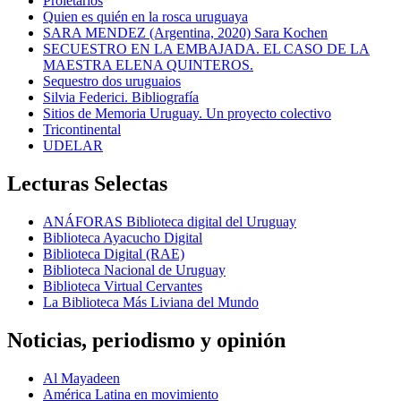
Proletarios
Quien es quién en la rosca uruguaya
SARA MENDEZ (Argentina, 2020) Sara Kochen
SECUESTRO EN LA EMBAJADA. EL CASO DE LA
MAESTRA ELENA QUINTEROS.
Sequestro dos uruguaios
Silvia Federici. Bibliografía
Sitios de Memoria Uruguay. Un proyecto colectivo
Tricontinental
UDELAR
Lecturas Selectas
ANÁFORAS Biblioteca digital del Uruguay
Biblioteca Ayacucho Digital
Biblioteca Digital (RAE)
Biblioteca Nacional de Uruguay
Biblioteca Virtual Cervantes
La Biblioteca Más Liviana del Mundo
Noticias, periodismo y opinión
Al Mayadeen
América Latina en movimiento