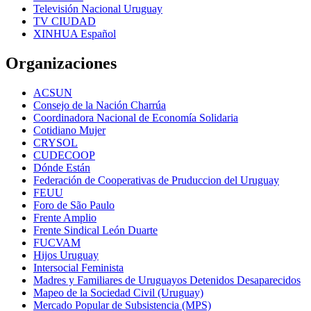
Televisión Nacional Uruguay
TV CIUDAD
XINHUA Español
Organizaciones
ACSUN
Consejo de la Nación Charrúa
Coordinadora Nacional de Economía Solidaria
Cotidiano Mujer
CRYSOL
CUDECOOP
Dónde Están
Federación de Cooperativas de Pruduccion del Uruguay
FEUU
Foro de São Paulo
Frente Amplio
Frente Sindical León Duarte
FUCVAM
Hijos Uruguay
Intersocial Feminista
Madres y Familiares de Uruguayos Detenidos Desaparecidos
Mapeo de la Sociedad Civil (Uruguay)
Mercado Popular de Subsistencia (MPS)