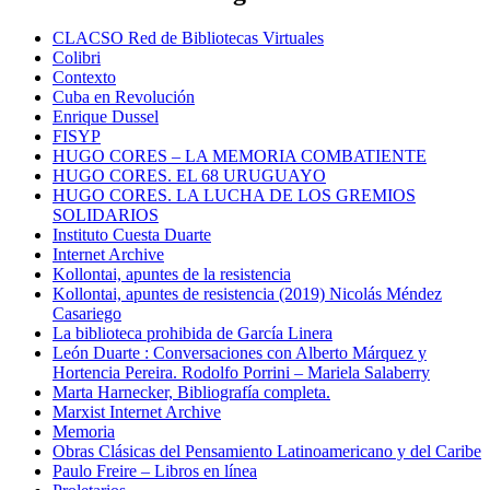
CLACSO Red de Bibliotecas Virtuales
Colibri
Contexto
Cuba en Revolución
Enrique Dussel
FISYP
HUGO CORES – LA MEMORIA COMBATIENTE
HUGO CORES. EL 68 URUGUAYO
HUGO CORES. LA LUCHA DE LOS GREMIOS
SOLIDARIOS
Instituto Cuesta Duarte
Internet Archive
Kollontai, apuntes de la resistencia
Kollontai, apuntes de resistencia (2019) Nicolás Méndez
Casariego
La biblioteca prohibida de García Linera
León Duarte : Conversaciones con Alberto Márquez y
Hortencia Pereira. Rodolfo Porrini – Mariela Salaberry
Marta Harnecker, Bibliografía completa.
Marxist Internet Archive
Memoria
Obras Clásicas del Pensamiento Latinoamericano y del Caribe
Paulo Freire – Libros en línea