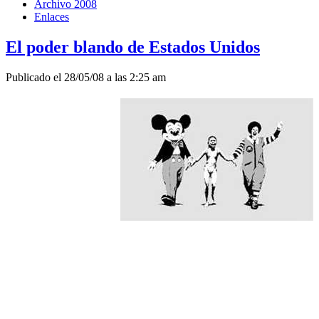
Archivo 2008
Enlaces
El poder blando de Estados Unidos
Publicado el 28/05/08 a las 2:25 am
Escrito por Diego
Hernán Córdoba
Siete de cada diez
conceptos teóricos
son producidos por el
país del norte. Su
industria cultural ha
penetrado e invadido
la región desde el siglo
pasado ¿Cómo afecta
esta situación a Latinoamérica?
La estrategia de Estados Unidos tras el triunfo de los aliados
en la Segunda Guerra Mundial (1939-1945) fue aprovechar las
ventajas de su liderazgo y la potencialidad de sus industrias
culturales. Por este motivo se comenzó a utilizar lo que los
estadounidenses denominaron el “soft power” (poder
blando), para racionalizar el uso del poder duro, basado en la