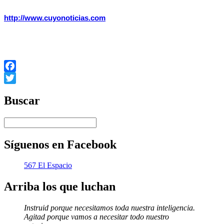
Agencia Periodística del Mercosur (Tomado de
http://www.cuyonoticias.com
, el 25/5/08).
(*) El autor de esta nota
es alumno del Seminario “Periodismo en Escenarios Políticos
Latinoamericanos” que actualmente dicta la Agencia Periodística del
Mercosur (APM) en la Facultad de Periodismo y Comunicación Social de la
UNLP.
Facebook
Twitter
Buscar
Síguenos en Facebook
567 El Espacio
Arriba los que luchan
Instruid porque necesitamos toda nuestra inteligencia.
Agitad porque vamos a necesitar todo nuestro