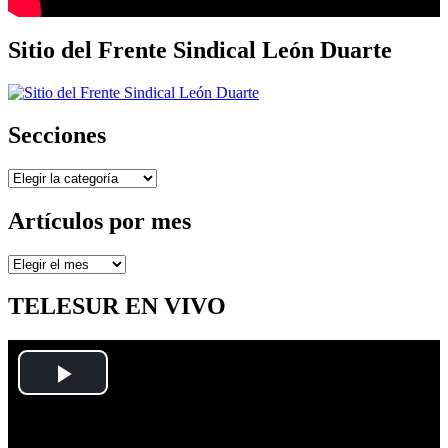
Sitio del Frente Sindical León Duarte
Secciones
Secciones
Artículos por mes
Artículos
por
mes
TELESUR EN VIVO