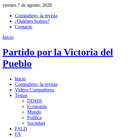
viernes 7 de agosto, 2026
Compañero, la revista
¿Quiénes Somos?
Contacto
Inicio
Partido por la Victoria del
Pueblo
Inicio
Compañero, la revista
Videos Compañeros
Temas
DDHH
Economía
Mundo
Política
Sociedad
FSLD
FA