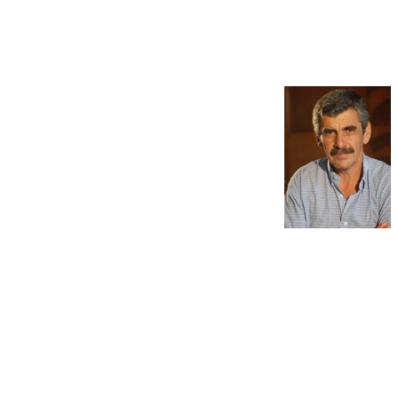
ctador o demandante, es una configuración
erno o se sentirán desilusionados, serán
gunos
provienen del propio Estado,
cuya lógica
cia del Estado rechaza
la gestación de
s áreas para revertir esta dinámica, pero en
cas sufridas o
de cambios en el funcionamiento social que van
unicación masivos y particularmente la televisión aparecen
ividualidades, que sólo se unen para conformar la “opinión
participación
muy diversas y heterogéneas. Menos aún definir
 a
la concepción de la lucha política. Para señalar uno de esos