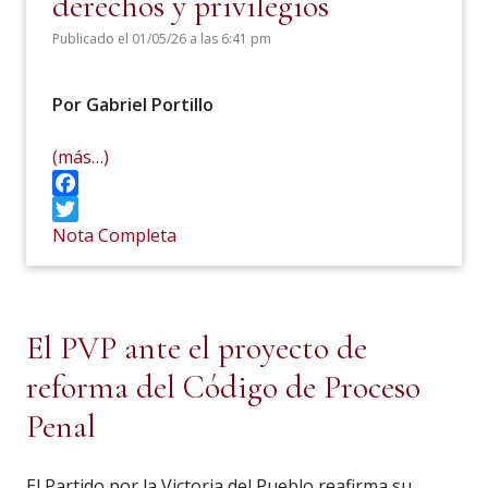
derechos y privilegios
Publicado el 01/05/26 a las 6:41 pm
Por Gabriel Portillo
(más…)
Facebook
Twitter
Nota Completa
El PVP ante el proyecto de
reforma del Código de Proceso
Penal
El Partido por la Victoria del Pueblo reafirma su