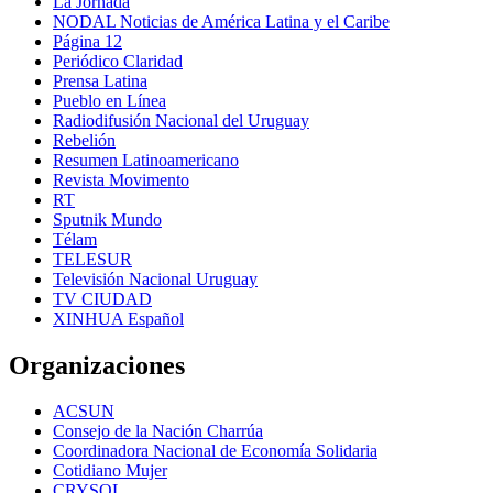
La Jornada
NODAL Noticias de América Latina y el Caribe
Página 12
Periódico Claridad
Prensa Latina
Pueblo en Línea
Radiodifusión Nacional del Uruguay
Rebelión
Resumen Latinoamericano
Revista Movimento
RT
Sputnik Mundo
Télam
TELESUR
Televisión Nacional Uruguay
TV CIUDAD
XINHUA Español
Organizaciones
ACSUN
Consejo de la Nación Charrúa
Coordinadora Nacional de Economía Solidaria
Cotidiano Mujer
CRYSOL