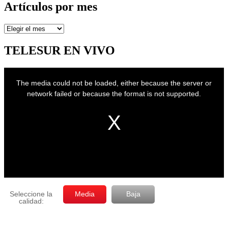
Artículos por mes
Artículos
por
mes
TELESUR EN VIVO