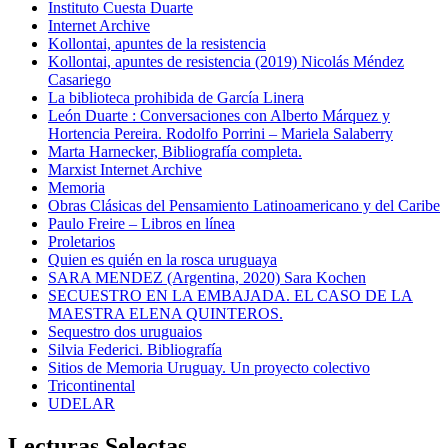
Instituto Cuesta Duarte
Internet Archive
Kollontai, apuntes de la resistencia
Kollontai, apuntes de resistencia (2019) Nicolás Méndez
Casariego
La biblioteca prohibida de García Linera
León Duarte : Conversaciones con Alberto Márquez y
Hortencia Pereira. Rodolfo Porrini – Mariela Salaberry
Marta Harnecker, Bibliografía completa.
Marxist Internet Archive
Memoria
Obras Clásicas del Pensamiento Latinoamericano y del Caribe
Paulo Freire – Libros en línea
Proletarios
Quien es quién en la rosca uruguaya
SARA MENDEZ (Argentina, 2020) Sara Kochen
SECUESTRO EN LA EMBAJADA. EL CASO DE LA
MAESTRA ELENA QUINTEROS.
Sequestro dos uruguaios
Silvia Federici. Bibliografía
Sitios de Memoria Uruguay. Un proyecto colectivo
Tricontinental
UDELAR
Lecturas Selectas