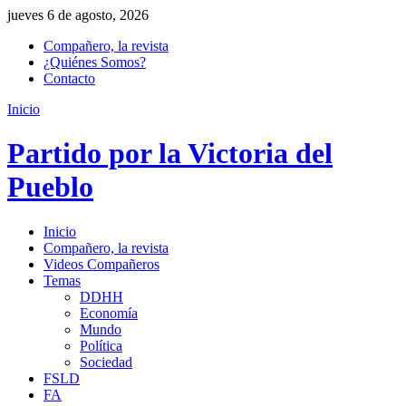
jueves 6 de agosto, 2026
Compañero, la revista
¿Quiénes Somos?
Contacto
Inicio
Partido por la Victoria del
Pueblo
Inicio
Compañero, la revista
Videos Compañeros
Temas
DDHH
Economía
Mundo
Política
Sociedad
FSLD
FA