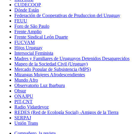
CUDECOOP
Dónde Están
Federación de Cooperativas de Pruduccion del Uruguay
FEUU
Foro de São Paulo
Frente Amplio
Frente Sindical León Duarte
FUCVAM
Hijos Uruguay
Intersocial Feminista
Madres y Familiares de Uruguayos Detenidos Desaparecidos
Mapeo de la Sociedad Civil (Uruguay)
Mercado Popular de Subsistencia (MPS)
Mizangas Mujeres Afrodescendientes
Mundo Afro
Observatorio Luz Ibarburu
Obsur
ONAJPU
PIT-CNT
Radio Vidardevoz
REDES (Red de Ecología Social) -Amigos de la Tierra
SERPAJ
Unión Trans
Compañero, la revista